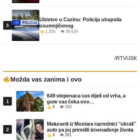
Ubistvo u Cazinu: Policija uhapsila
3
osumnjičenog
1.256 👁 38.624
/RTVUSK
Možda vas zanima i ovo
649 stepenaca vas dijeli od vrha, a
1
gore vas čeka ovo…
8
👁 153
Maturanti iz Mostara razrednici “ukrali”
2
auto pa joj priredili iznenađenje života
4
👁 281