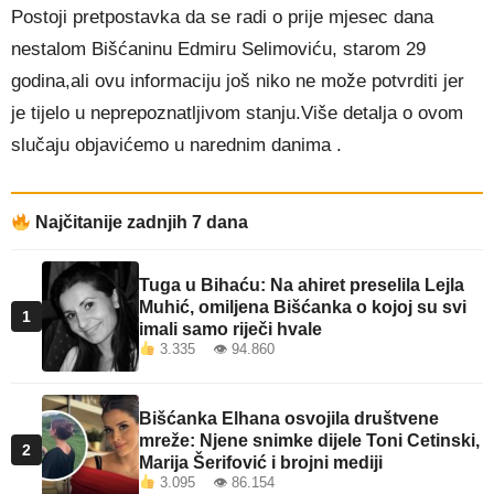
Postoji pretpostavka da se radi o prije mjesec dana
nestalom Bišćaninu Edmiru Selimoviću, starom 29
godina,ali ovu informaciju još niko ne može potvrditi jer
je tijelo u neprepoznatljivom stanju.Više detalja o ovom
slučaju objavićemo u narednim danima .
Najčitanije zadnjih 7 dana
Tuga u Bihaću: Na ahiret preselila Lejla
Muhić, omiljena Bišćanka o kojoj su svi
1
imali samo riječi hvale
3.335 👁 94.860
Bišćanka Elhana osvojila društvene
mreže: Njene snimke dijele Toni Cetinski,
2
Marija Šerifović i brojni mediji
3.095 👁 86.154