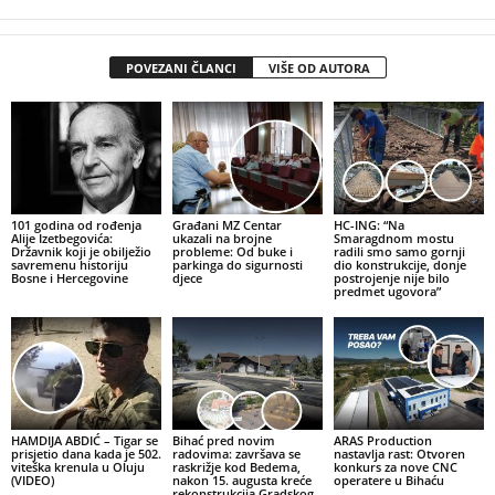
POVEZANI ČLANCI
VIŠE OD AUTORA
101 godina od rođenja
Građani MZ Centar
HC-ING: “Na
Alije Izetbegovića:
ukazali na brojne
Smaragdnom mostu
Državnik koji je obilježio
probleme: Od buke i
radili smo samo gornji
savremenu historiju
parkinga do sigurnosti
dio konstrukcije, donje
Bosne i Hercegovine
djece
postrojenje nije bilo
predmet ugovora”
HAMDIJA ABDIĆ – Tigar se
Bihać pred novim
ARAS Production
prisjetio dana kada je 502.
radovima: završava se
nastavlja rast: Otvoren
viteška krenula u Oluju
raskrižje kod Bedema,
konkurs za nove CNC
(VIDEO)
nakon 15. augusta kreće
operatere u Bihaću
rekonstrukcija Gradskog