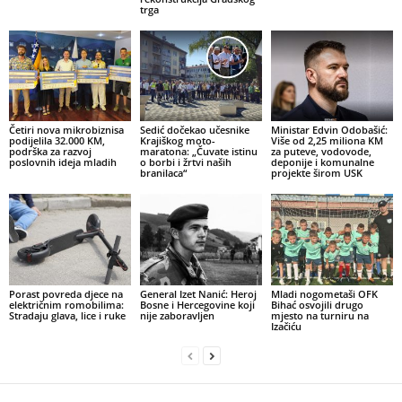
trga
Četiri nova mikrobiznisa
Sedić dočekao učesnike
Ministar Edvin Odobašić:
podijelila 32.000 KM,
Krajiškog moto-
Više od 2,25 miliona KM
podrška za razvoj
maratona: „Čuvate istinu
za puteve, vodovode,
poslovnih ideja mladih
o borbi i žrtvi naših
deponije i komunalne
branilaca“
projekte širom USK
Porast povreda djece na
General Izet Nanić: Heroj
Mladi nogometaši OFK
električnim romobilima:
Bosne i Hercegovine koji
Bihać osvojili drugo
Stradaju glava, lice i ruke
nije zaboravljen
mjesto na turniru na
Izačiću