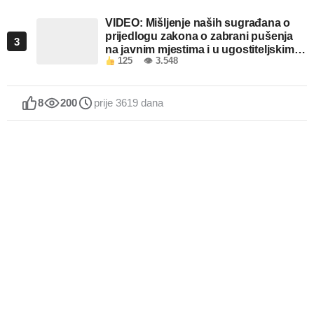
VIDEO: Mišljenje naših sugrađana o
prijedlogu zakona o zabrani pušenja
3
na javnim mjestima i u ugostiteljskim
125
👁 3.548
objektima u FBiH
8
200
prije 3619 dana