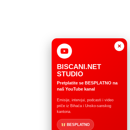
×
BISCANI.NET
STUDIO
Pretplatite se BESPLATNO na
naš YouTube kanal
Emisije, intervjui, podcasti i video
priče iz Bihaća i Unsko-sanskog
kantona.
BESPLATNO