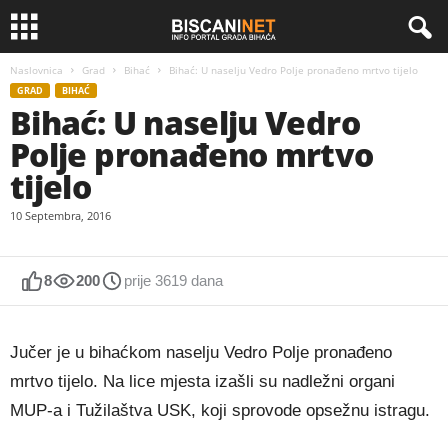
Naslovnica
Grad
Bihać
Bihać: U naselju Vedro Polje pronađeno mrtvo tijelo
GRAD
BIHAĆ
Bihać: U naselju Vedro
Polje pronađeno mrtvo
tijelo
10 Septembra, 2016
8
200
prije 3619 dana
Jučer je u bihaćkom naselju Vedro Polje pronađeno
mrtvo tijelo. Na lice mjesta izašli su nadležni organi
MUP-a i Tužilaštva USK, koji sprovode opsežnu istragu.