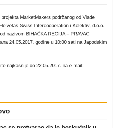
ru projekta MarketMakers podržanog od Vlade
Helvetas Swiss Intercooperation i Kolektiv, d.o.o.
Una pod nazivom BIHAĆKA REGIJA – PRAVAC
24.05.2017. godine u 10:00 sati na Japodskim
te najkasnije do 22.05.2017. na e-mail:
ovo
jac se pretvarao da je beskućnik u