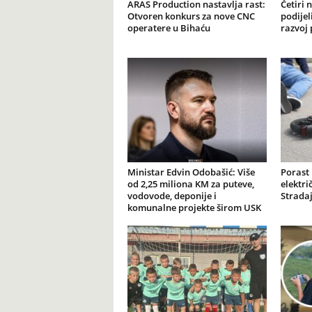
ARAS Production nastavlja rast:
Četiri 
Otvoren konkurs za nove CNC
podijel
operatere u Bihaću
razvoj 
Ministar Edvin Odobašić: Više
Porast
od 2,25 miliona KM za puteve,
elektr
vodovode, deponije i
Stradaj
komunalne projekte širom USK