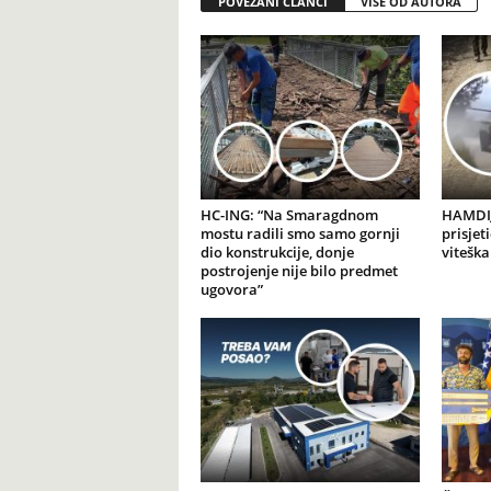
POVEZANI ČLANCI
VIŠE OD AUTORA
HC-ING: “Na Smaragdnom
HAMDIJ
mostu radili smo samo gornji
prisjet
dio konstrukcije, donje
viteška
postrojenje nije bilo predmet
ugovora”