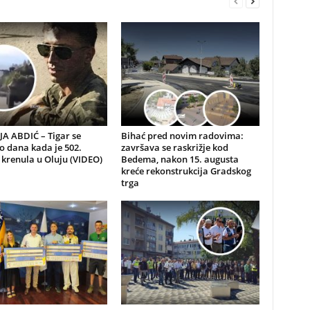
A ABDIĆ – Tigar se
Bihać pred novim radovima:
io dana kada je 502.
završava se raskrižje kod
 krenula u Oluju (VIDEO)
Bedema, nakon 15. augusta
kreće rekonstrukcija Gradskog
trga