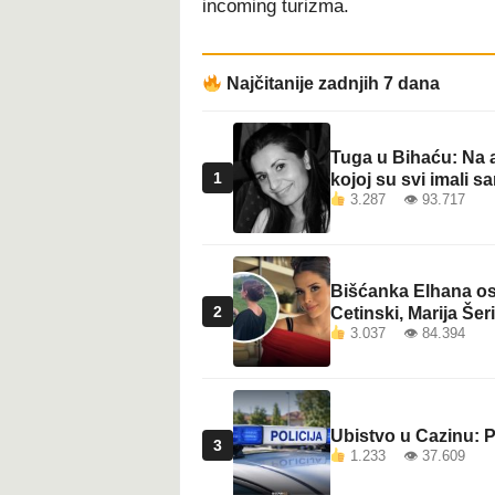
incoming turizma.
t
Najčitanije zadnjih 7 dana
Tuga u Bihaću: Na a
1
kojoj su svi imali sa
3.287 👁 93.717
Bišćanka Elhana osv
2
Cetinski, Marija Šeri
3.037 👁 84.394
Ubistvo u Cazinu: P
3
1.233 👁 37.609