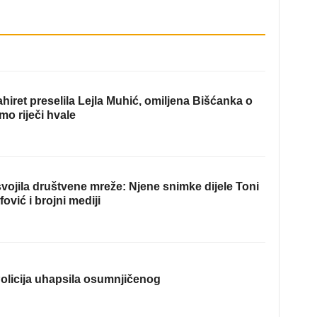
hiret preselila Lejla Muhić, omiljena Bišćanka o
mo riječi hvale
ojila društvene mreže: Njene snimke dijele Toni
fović i brojni mediji
olicija uhapsila osumnjičenog