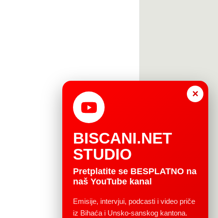
×
BISCANI.NET
STUDIO
Pretplatite se BESPLATNO na
naš YouTube kanal
Emisije, intervjui, podcasti i video priče
iz Bihaća i Unsko-sanskog kantona.