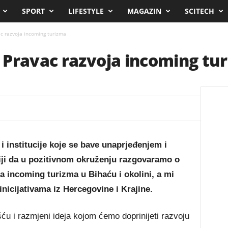
SPORT
LIFESTYLE
MAGAZIN
SCITECH
c razvoja incoming turizma
 Pravac razvoja incoming tu
 institucije koje se bave unaprjeđenjem i
iji da u pozitivnom okruženju razgovaramo o
a incoming turizma u Bihaću i okolini, a mi
nicijativama iz Hercegovine i Krajine.
 i razmjeni ideja kojom ćemo doprinijeti razvoju