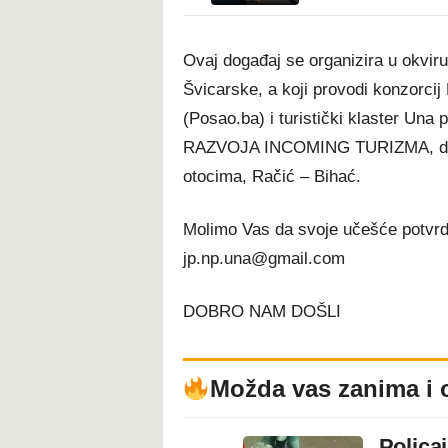
​Ovaj događaj se organizira u okvi
Švicarske, a koji provodi konzorcij 
(Posao.ba) i turistički klaster 
RAZVOJA INCOMING TURIZMA, dana 
otocima, Račić – Bihać.​
Molimo Vas da svoje učešće potvrdi
jp.np.una@gmail.com
DOBRO NAM DOŠLI
Možda vas zanima i 
Polica