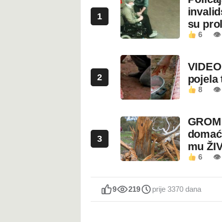
invali
1
su prol
6
👁
VIDEO:
2
pojela 
8
👁 
GROM U
domaći
3
mu ŽI
6
👁
9
219
prije 3370 dana