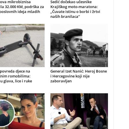
nova mikrobiznisa
Sedić dočekao učesnike
ila 32.000 KM, podrška za
Krajiškog moto-maratona:
poslovnih ideja mladih
„Čuvate istinu o borbi i žrtvi
naših branilaca“
 povreda djece na
General Izet Nanić: Heroj Bosne
ičnim romobilima:
i Hercegovine koji nije
u glava, lice i ruke
zaboravljen