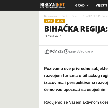
GRAD
VIJESTI
B
i
Naslovnica
Grad
Bihać
BIHAĆKA REGIJA: Prava
GRAD
BIHAĆ
BIHAĆKA REGIJA:
s
16 Maja, 2017
c
a
9
219
prije 3370 dana
n
Pozivamo sve privredne subjekte i
i
razvojem turizma u bihaćkog reg
.
izazovima i perspektivama razvoj
ćemo vas upoznati sa uspješnim i
n
e
Radujemo se Vašem aktivnom učešću