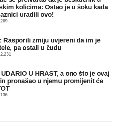
dskim kolicima: Ostao je u šoku kada
aznici uradili ovo!
 269
 Rasporili zmiju uvjereni da im je
tele, pa ostali u čudu
2.231
DARIO U HRAST, a ono što je ovaj
n pronašao u njemu promijenit će
VOT
 136