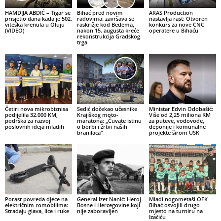
HAMDIJA ABDIĆ – Tigar se
Bihać pred novim
ARAS Production
prisjetio dana kada je 502.
radovima: završava se
nastavlja rast: Otvoren
viteška krenula u Oluju
raskrižje kod Bedema,
konkurs za nove CNC
(VIDEO)
nakon 15. augusta kreće
operatere u Bihaću
rekonstrukcija Gradskog
trga
Četiri nova mikrobiznisa
Sedić dočekao učesnike
Ministar Edvin Odobašić:
podijelila 32.000 KM,
Krajiškog moto-
Više od 2,25 miliona KM
podrška za razvoj
maratona: „Čuvate istinu
za puteve, vodovode,
poslovnih ideja mladih
o borbi i žrtvi naših
deponije i komunalne
branilaca“
projekte širom USK
Porast povreda djece na
General Izet Nanić: Heroj
Mladi nogometaši OFK
električnim romobilima:
Bosne i Hercegovine koji
Bihać osvojili drugo
Stradaju glava, lice i ruke
nije zaboravljen
mjesto na turniru na
Izačiću