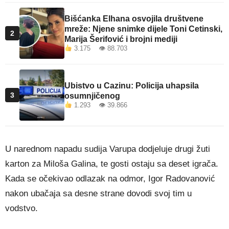
Bišćanka Elhana osvojila društvene
mreže: Njene snimke dijele Toni Cetinski,
2
Marija Šerifović i brojni mediji
3.175 👁 88.703
Ubistvo u Cazinu: Policija uhapsila
3
osumnjičenog
1.293 👁 39.866
U narednom napadu sudija Varupa dodjeluje drugi žuti
karton za Miloša Galina, te gosti ostaju sa deset igrača.
Kada se očekivao odlazak na odmor, Igor Radovanović
nakon ubačaja sa desne strane dovodi svoj tim u
vodstvo.