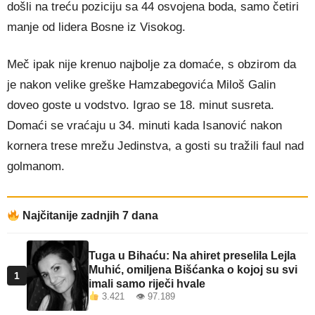
došli na treću poziciju sa 44 osvojena boda, samo četiri
manje od lidera Bosne iz Visokog.
Meč ipak nije krenuo najbolje za domaće, s obzirom da
je nakon velike greške Hamzabegovića Miloš Galin
doveo goste u vodstvo. Igrao se 18. minut susreta.
Domaći se vraćaju u 34. minuti kada Isanović nakon
kornera trese mrežu Jedinstva, a gosti su tražili faul nad
golmanom.
Najčitanije zadnjih 7 dana
Tuga u Bihaću: Na ahiret preselila Lejla
Muhić, omiljena Bišćanka o kojoj su svi
1
imali samo riječi hvale
3.421 👁 97.189