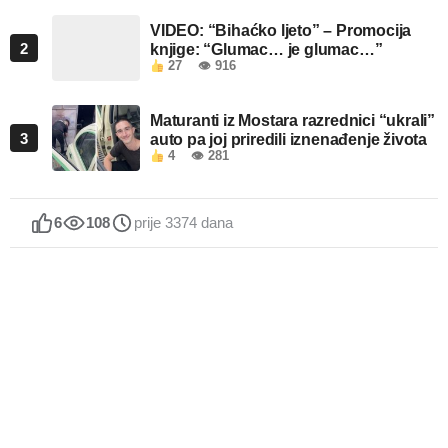
VIDEO: “Bihaćko ljeto” – Promocija
2
knjige: “Glumac… je glumac…”
27
👁 916
Maturanti iz Mostara razrednici “ukrali”
3
auto pa joj priredili iznenađenje života
4
👁 281
6
108
prije 3374 dana