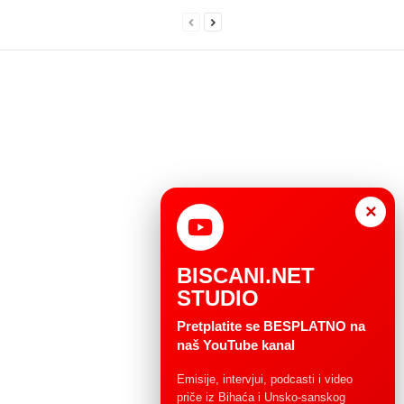
×
BISCANI.NET
STUDIO
Pretplatite se BESPLATNO na
naš YouTube kanal
Emisije, intervjui, podcasti i video
priče iz Bihaća i Unsko-sanskog