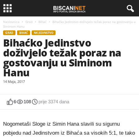
Naslovnica
Grad
Bihać
Bihaćko Jedinstvo doživjelo težak poraz na gostovanju u
Siminom Hanu
GRAD
BIHAĆ
NK JEDINSTVO
Bihaćko Jedinstvo
doživjelo težak poraz na
gostovanju u Siminom
Hanu
14 Maja, 2017
6
108
prije 3374 dana
Nogometaši Sloge iz Simin Hana slavili su sigurnu
pobjedu nad Jedinstvom iz Bihaća sa visokih 5:1, te tako