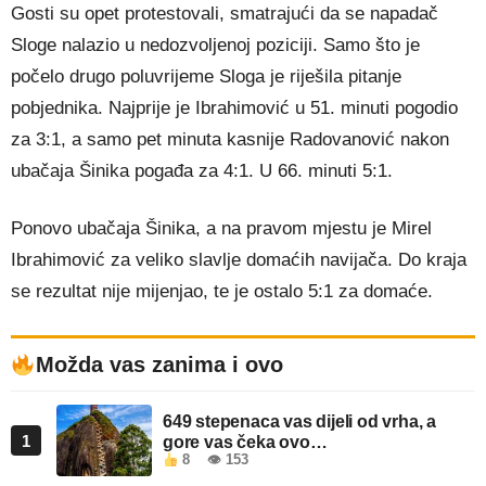
Gosti su opet protestovali, smatrajući da se napadač
Sloge nalazio u nedozvoljenoj poziciji. Samo što je
počelo drugo poluvrijeme Sloga je riješila pitanje
pobjednika. Najprije je Ibrahimović u 51. minuti pogodio
za 3:1, a samo pet minuta kasnije Radovanović nakon
ubačaja Šinika pogađa za 4:1. U 66. minuti 5:1.
Ponovo ubačaja Šinika, a na pravom mjestu je Mirel
Ibrahimović za veliko slavlje domaćih navijača. Do kraja
se rezultat nije mijenjao, te je ostalo 5:1 za domaće.
Možda vas zanima i ovo
649 stepenaca vas dijeli od vrha, a
1
gore vas čeka ovo…
8
👁 153