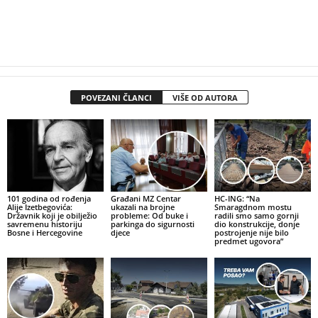
POVEZANI ČLANCI
VIŠE OD AUTORA
101 godina od rođenja
Građani MZ Centar
HC-ING: “Na
Alije Izetbegovića:
ukazali na brojne
Smaragdnom mostu
Državnik koji je obilježio
probleme: Od buke i
radili smo samo gornji
savremenu historiju
parkinga do sigurnosti
dio konstrukcije, donje
Bosne i Hercegovine
djece
postrojenje nije bilo
predmet ugovora”