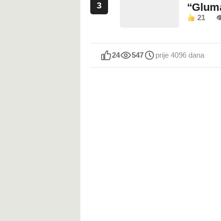
3
“Glum
21

24
547
prije 4096 dana