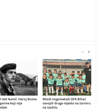
 Izet Nanić: Heroj Bosne
Mladi nogometaši OFK Bihać
govine koji nije
osvojili drugo mjesto na turniru
vljen
na Izačiću