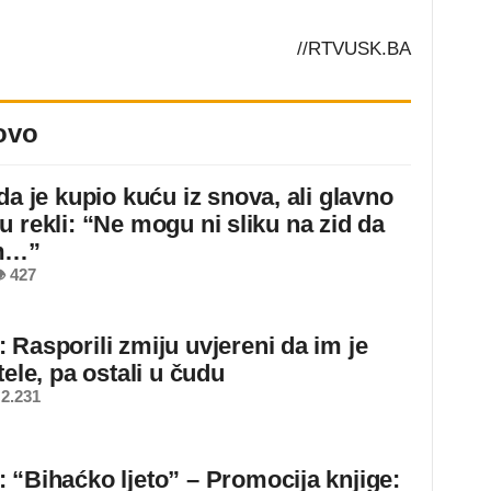
//RTVUSK.BA
ovo
da je kupio kuću iz snova, ali glavno
u rekli: “Ne mogu ni sliku na zid da
m…”
 427
 Rasporili zmiju uvjereni da im je
tele, pa ostali u čudu
2.231
 “Bihaćko ljeto” – Promocija knjige: