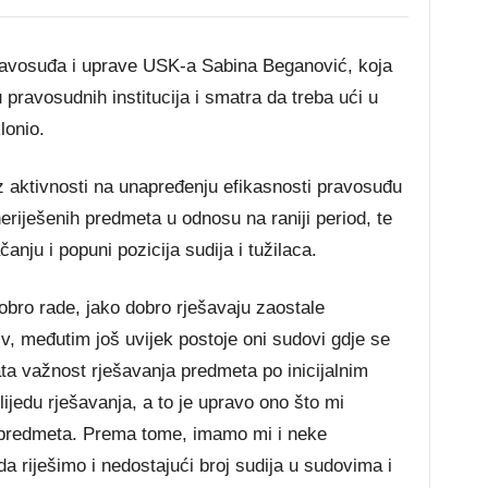
a pravosuđa i uprave USK-a Sabina Beganović, koja
pravosudnih institucija i smatra da treba ući u
lonio.
z aktivnosti na unapređenju efikasnosti pravosuđu
eriješenih predmeta u odnosu na raniji period, te
nju i popuni pozicija sudija i tužilaca.
dobro rade, jako dobro rješavaju zaostale
iv, međutim još uvijek postoje oni sudovi gdje se
ta važnost rješavanja predmeta po inicijalnim
jedu rješavanja, a to je upravo ono što mi
h predmeta. Prema tome, imamo mi i neke
 riješimo i nedostajući broj sudija u sudovima i