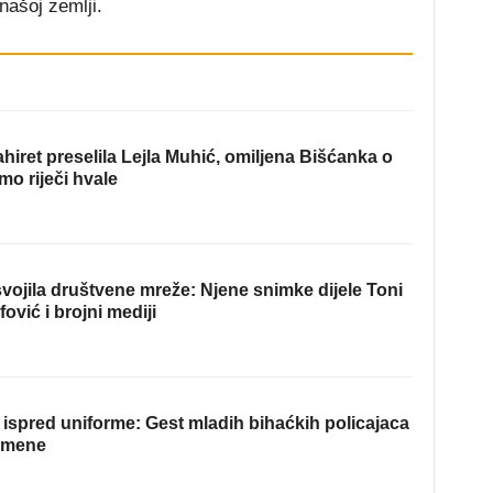
našoj zemlji.
hiret preselila Lejla Muhić, omiljena Bišćanka o
mo riječi hvale
ojila društvene mreže: Njene snimke dijele Toni
fović i brojni mediji
ispred uniforme: Gest mladih bihaćkih policajaca
omene