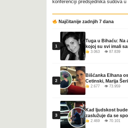
konferenciji predsjednika sudova u 
t
Najčitanije zadnjih 7 dana
Tuga u Bihaću: Na a
1
kojoj su svi imali sa
3.063 👁 87.839
Bišćanka Elhana osv
2
Cetinski, Marija Šeri
2.677 👁 73.959
Kad ljudskost bude 
3
zaslužuje da se sp
2.469 👁 70.101