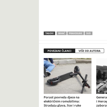
TAGOVI
BIHAĆ
PRAVOSUĐE
SUD
POVEZANI ČLANCI
VIŠE OD AUTORA
Porast povreda djece na
General
električnim romobilima:
i Herce
Stradaju glava, lice i ruke
zabora