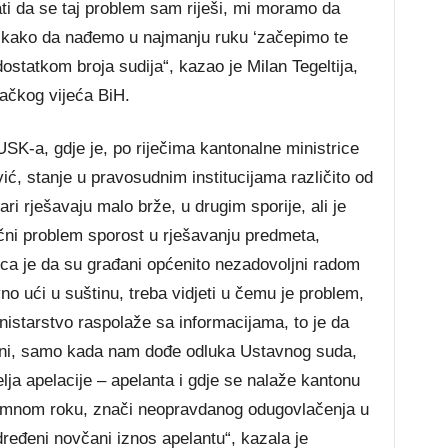
 da se taj problem sam riješi, mi moramo da
 kako da nađemo u najmanju ruku ‘začepimo te
dostatkom broja sudija“, kazao je Milan Tegeltija,
lačkog vijeća BiH.
 USK-a, gdje je, po riječima kantonalne ministrice
ć, stanje u pravosudnim institucijama različito od
i rješavaju malo brže, u drugim sporije, ali je
jučni problem sporost u rješavanju predmeta,
ca je da su građani općenito nezadovoljni radom
no ući u suštinu, treba vidjeti u čemu je problem,
nistarstvo raspolaže sa informacijama, to je da
ni, samo kada nam dođe odluka Ustavnog suda,
lja apelacije – apelanta i gdje se nalaže kantonu
umnom roku, znači neopravdanog odugovlačenja u
ređeni novčani iznos apelantu“, kazala je