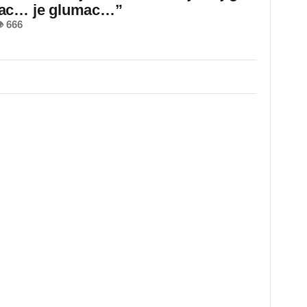
ac… je glumac…”
 666