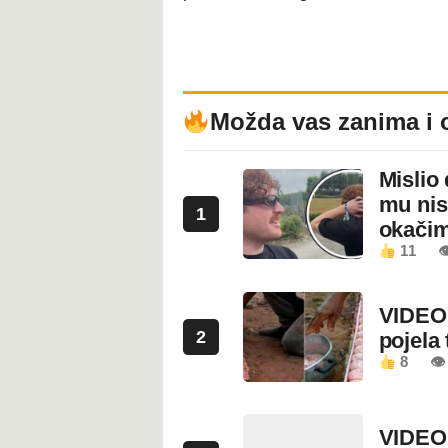
Možda vas zanima i 
Mislio 
mu nis
1
okači
11

VIDEO:
2
pojela 
8
👁 
VIDEO: