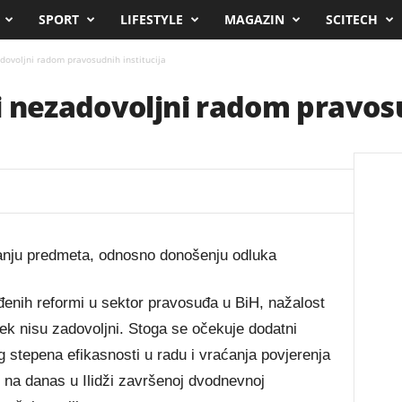
SPORT
LIFESTYLE
MAGAZIN
SCITECH
dovoljni radom pravosudnih institucija
 nezadovoljni radom pravosu
vanju predmeta, odnosno donošenju odluka
enih reformi u sektor pravosuđa u BiH, nažalost
ijek nisu zadovoljni. Stoga se očekuje dodatni
 stepena efikasnosti u radu i vraćanja povjerenja
 na danas u Ilidži završenoj dvodnevnoj