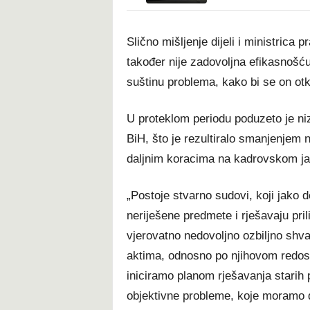
Slično mišljenje dijeli i ministric
također nije zadovoljna efikasnošću 
suštinu problema, kako bi se on otk
U proteklom periodu poduzeto je ni
BiH, što je rezultiralo smanjenjem n
daljnim koracima na kadrovskom jača
„Postoje stvarno sudovi, koji jako 
neriješene predmete i rješavaju pril
vjerovatno nedovoljno ozbiljno shva
aktima, odnosno po njihovom redosli
iniciramo planom rješavanja stari
objektivne probleme, koje moramo da