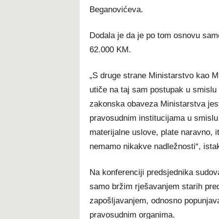
Beganovićeva.
Dodala je da je po tom osnovu samo
62.000 KM.
„S druge strane Ministarstvo kao M
utiče na taj sam postupak u smislu 
zakonska obaveza Ministarstva jest
pravosudnim institucijama u smislu
materijalne uslove, plate naravno, i
nemamo nikakve nadležnosti“, istakl
Na konferenciji predsjednika sudova
samo bržim rješavanjem starih pred
zapošljavanjem, odnosno popunjava
pravosudnim organima.