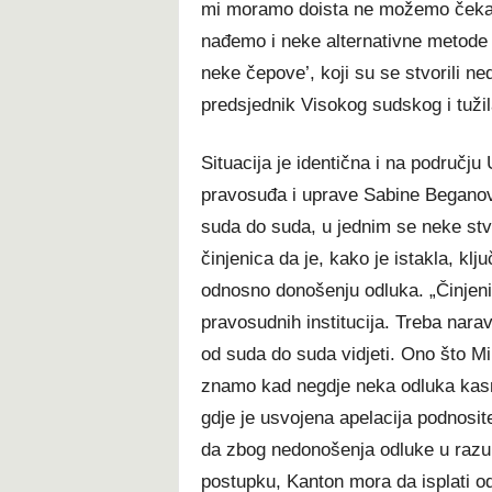
mi moramo doista ne možemo čekati
nađemo i neke alternativne metode
neke čepove’, koji su se stvorili ne
predsjednik Visokog sudskog i tuži
Situacija je identična i na području
pravosuđa i uprave Sabine Beganovi
suda do suda, u jednim se neke stvar
činjenica da je, kako je istakla, kl
odnosno donošenju odluka. „Činjeni
pravosudnih institucija. Treba narav
od suda do suda vidjeti. Ono što Mi
znamo kad negdje neka odluka kas
gdje je usvojena apelacija podnosite
da zbog nedonošenja odluke u raz
postupku, Kanton mora da isplati od