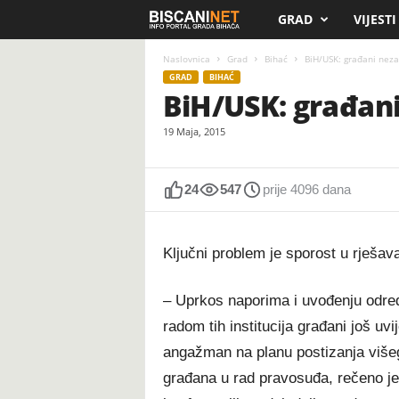
GRAD
VIJESTI
B
i
Naslovnica
Grad
Bihać
BiH/USK: građani neza
GRAD
BIHAĆ
BiH/USK: građani
s
19 Maja, 2015
c
a
24
547
prije 4096 dana
n
Ključni problem je sporost u rješa
i
.
– Uprkos naporima i uvođenju određ
radom tih institucija građani još uv
n
angažman na planu postizanja višeg
e
građana u rad pravosuđa, rečeno je