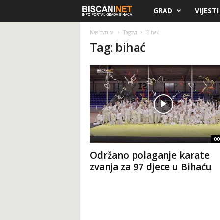
GRAD
VIJESTI
B
i
Naslovnica
Tagovi
Bihać
Tag: bihać
s
c
a
n
00
i
Održano polaganje karate
.
zvanja za 97 djece u Bihaću
n
e