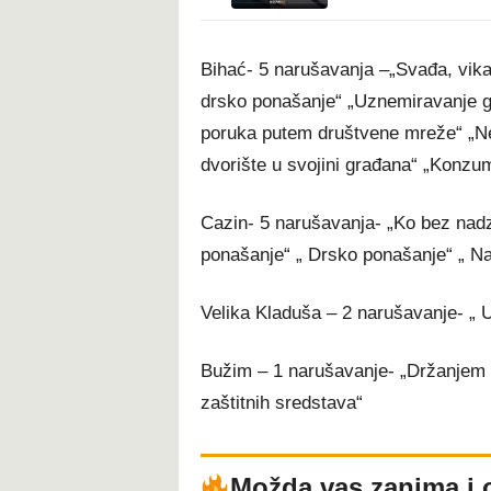
Bihać- 5 narušavanja –„Svađa, vika,
drsko ponašanje“ „Uznemiravanje 
poruka putem društvene mreže“ „Ne
dvorište u svojini građana“ „Konzu
Cazin- 5 narušavanja- „Ko bez nadzo
ponašanje“ „ Drsko ponašanje“ „ Na
Velika Kladuša – 2 narušavanje- „ U
Bužim – 1 narušavanje- „Držanjem i
zaštitnih sredstava“
Možda vas zanima i 