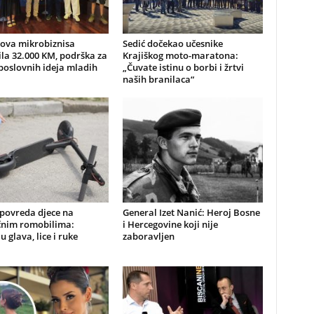
nova mikrobiznisa
Sedić dočekao učesnike
ila 32.000 KM, podrška za
Krajiškog moto-maratona:
poslovnih ideja mladih
„Čuvate istinu o borbi i žrtvi
naših branilaca“
 povreda djece na
General Izet Nanić: Heroj Bosne
ičnim romobilima:
i Hercegovine koji nije
u glava, lice i ruke
zaboravljen