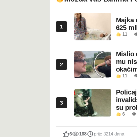
Majka 
1
625 mi
11

Mislio 
mu nis
2
okači
11

Polica
invali
3
su prol
6
👁
6
168
prije 3214 dana