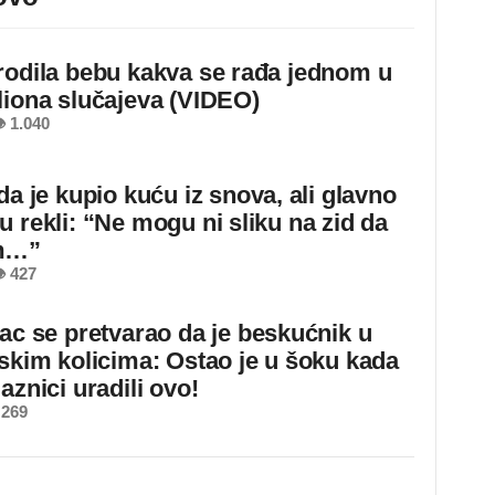
rodila bebu kakva se rađa jednom u
liona slučajeva (VIDEO)
 1.040
da je kupio kuću iz snova, ali glavno
u rekli: “Ne mogu ni sliku na zid da
m…”
 427
jac se pretvarao da je beskućnik u
dskim kolicima: Ostao je u šoku kada
aznici uradili ovo!
 269