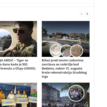
A ABDIĆ – Tigar se
Bihać pred novim radovima:
io dana kada je 502.
završava se raskrižje kod
 krenula u Oluju (VIDEO)
Bedema, nakon 15. augusta
kreće rekonstrukcija Gradskog
trga