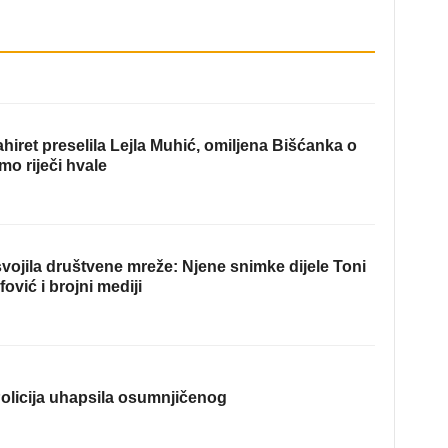
hiret preselila Lejla Muhić, omiljena Bišćanka o
mo riječi hvale
ojila društvene mreže: Njene snimke dijele Toni
fović i brojni mediji
olicija uhapsila osumnjičenog