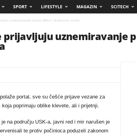
SPORT
LIFESTYLE
MAGAZIN
SCITECH
javljuju uznemiravanje putem SMS-a i društvenih mreža
e prijavljuju uznemiravanje 
a
olaže portal, sve su češće prijave vezane za
a poprimaju oblike klevete, ali i prijetnji.
 je na području USK-a, javni red i mir narušen je
ntervenisali te protiv počinioca poduzeli zakonom