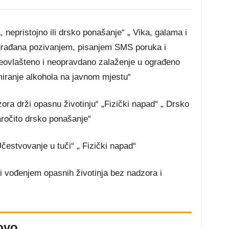
 nepristojno ili drsko ponašanje“ „ Vika, galama i
građana pozivanjem, pisanjem SMS poruka i
ovlašteno i neopravdano zalaženje u ograđeno
miranje alkohola na javnom mjestu“
ra drži opasnu životinju“ „Fizički napad“ „ Drsko
ročito drsko ponašanje“
čestvovanje u tuči“ „ Fizički napad“
 vođenjem opasnih životinja bez nadzora i
ovo