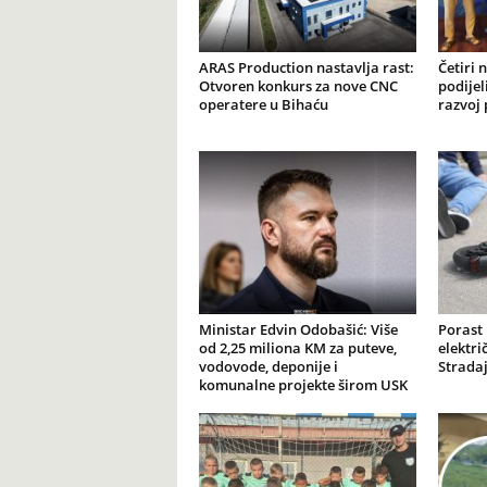
ARAS Production nastavlja rast:
Četiri 
Otvoren konkurs za nove CNC
podijel
operatere u Bihaću
razvoj 
Ministar Edvin Odobašić: Više
Porast
od 2,25 miliona KM za puteve,
elektr
vodovode, deponije i
Stradaj
komunalne projekte širom USK