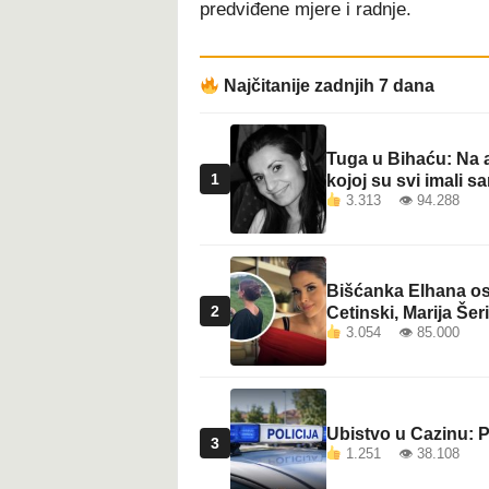
predviđene mjere i radnje.
t
Najčitanije zadnjih 7 dana
Tuga u Bihaću: Na a
1
kojoj su svi imali sa
3.313 👁 94.288
Bišćanka Elhana osv
2
Cetinski, Marija Šeri
3.054 👁 85.000
Ubistvo u Cazinu: P
3
1.251 👁 38.108