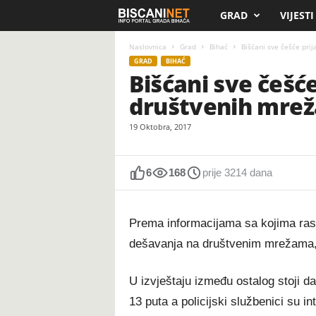
GRAD
VIJESTI
B
i
Naslovnica
Grad
Bihać
Bišćani sve češće pri
GRAD
BIHAĆ
Bišćani sve češć
s
društvenih mrež
c
19 Oktobra, 2017
a
n
6
168
prije 3214 dana
i
Prema informacijama sa kojima rasp
.
dešavanja na društvenim mrežama, koj
n
U izvještaju između ostalog stoji da
e
13 puta a policijski službenici su i