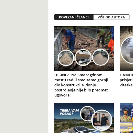
POVEZANI ČLANCI
VIŠE OD AUTORA
HC-ING: “Na Smaragdnom
HAMDIJ
mostu radili smo samo gornji
prisjet
dio konstrukcije, donje
viteška
postrojenje nije bilo predmet
ugovora”