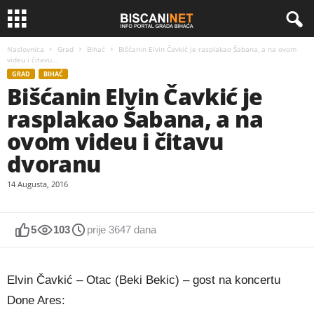
Naslovnica
Grad
Bihać
Bišćanin Elvin Čavkić je rasplakao Šabana, a na ovom
videu i čitavu...
GRAD
BIHAĆ
Bišćanin Elvin Čavkić je
rasplakao Šabana, a na
ovom videu i čitavu
dvoranu
14 Augusta, 2016
5
103
prije 3647 dana
Elvin Čavkić – Otac (Beki Bekic) – gost na koncertu
Done Ares: