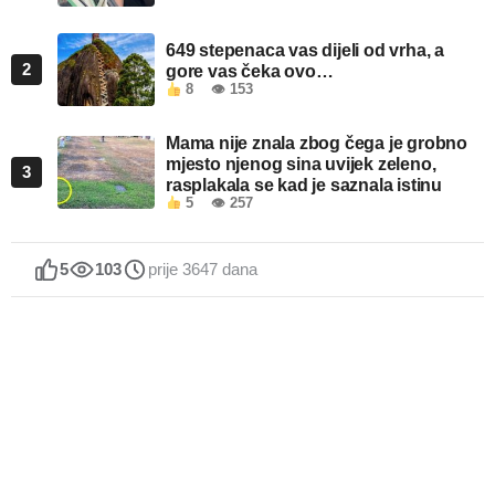
649 stepenaca vas dijeli od vrha, a
2
gore vas čeka ovo…
8
👁 153
Mama nije znala zbog čega je grobno
mjesto njenog sina uvijek zeleno,
3
rasplakala se kad je saznala istinu
5
👁 257
5
103
prije 3647 dana