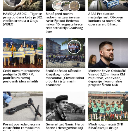
HAMDIJA ABDIĆ – Tigar se
Bihać pred novim
ARAS Production
prisjetio dana kada je 502.
radovima: završava se
nastavlja rast: Otvoren
viteška krenula u Oluju
raskrižje kod Bedema,
konkurs za nove CNC
(VIDEO)
nakon 15. augusta kreće
operatere u Bihaću
rekonstrukcija Gradskog
trga
Četiri nova mikrobiznisa
Sedić dočekao učesnike
Ministar Edvin Odobašić:
podijelila 32.000 KM,
Krajiškog moto-
Više od 2,25 miliona KM
podrška za razvoj
maratona: „Čuvate istinu
za puteve, vodovode,
poslovnih ideja mladih
o borbi i žrtvi naših
deponije i komunalne
branilaca“
projekte širom USK
Porast povreda djece na
General Izet Nanić: Heroj
Mladi nogometaši OFK
električnim romobilima:
Bosne i Hercegovine koji
Bihać osvojili drugo