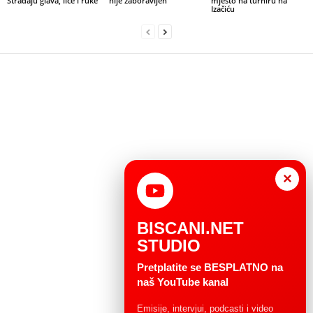
Stradaju glava, lice i ruke
nije zaboravljen
mjesto na turniru na
Izačiću
×
BISCANI.NET
STUDIO
Pretplatite se BESPLATNO na
naš YouTube kanal
Emisije, intervjui, podcasti i video