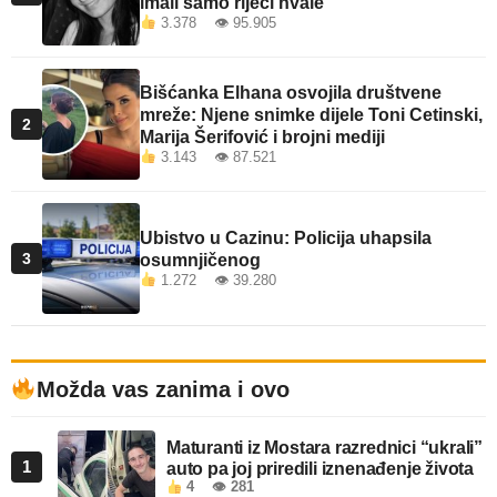
imali samo riječi hvale
3.378 👁 95.905
Bišćanka Elhana osvojila društvene
mreže: Njene snimke dijele Toni Cetinski,
2
Marija Šerifović i brojni mediji
3.143 👁 87.521
Ubistvo u Cazinu: Policija uhapsila
3
osumnjičenog
1.272 👁 39.280
Možda vas zanima i ovo
Maturanti iz Mostara razrednici “ukrali”
1
auto pa joj priredili iznenađenje života
4
👁 281