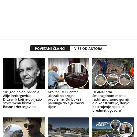
POVEZANI ČLANCI
VIŠE OD AUTORA
101 godina od rođenja
Građani MZ Centar
HC-ING: “Na
Alije Izetbegovića:
ukazali na brojne
Smaragdnom mostu
Državnik koji je obilježio
probleme: Od buke i
radili smo samo gornji
savremenu historiju
parkinga do sigurnosti
dio konstrukcije, donje
Bosne i Hercegovine
djece
postrojenje nije bilo
predmet ugovora”