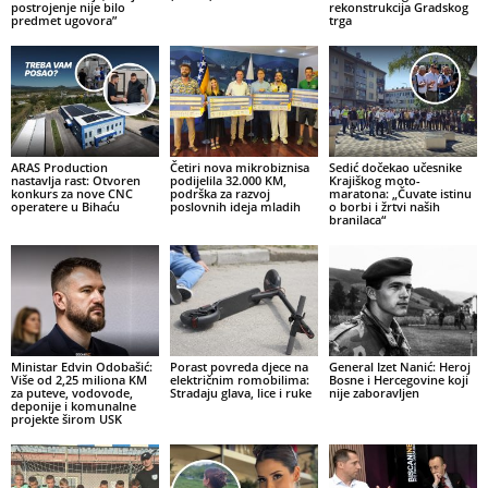
postrojenje nije bilo
rekonstrukcija Gradskog
predmet ugovora”
trga
ARAS Production
Četiri nova mikrobiznisa
Sedić dočekao učesnike
nastavlja rast: Otvoren
podijelila 32.000 KM,
Krajiškog moto-
konkurs za nove CNC
podrška za razvoj
maratona: „Čuvate istinu
operatere u Bihaću
poslovnih ideja mladih
o borbi i žrtvi naših
branilaca“
Ministar Edvin Odobašić:
Porast povreda djece na
General Izet Nanić: Heroj
Više od 2,25 miliona KM
električnim romobilima:
Bosne i Hercegovine koji
za puteve, vodovode,
Stradaju glava, lice i ruke
nije zaboravljen
deponije i komunalne
projekte širom USK