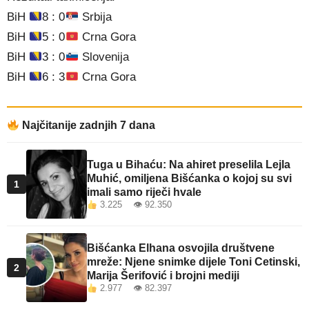
BiH
8 : 0
Srbija
BiH
5 : 0
Crna Gora
BiH
3 : 0
Slovenija
BiH
6 : 3
Crna Gora
Najčitanije zadnjih 7 dana
Tuga u Bihaću: Na ahiret preselila Lejla
Muhić, omiljena Bišćanka o kojoj su svi
1
imali samo riječi hvale
3.225 👁 92.350
Bišćanka Elhana osvojila društvene
mreže: Njene snimke dijele Toni Cetinski,
2
Marija Šerifović i brojni mediji
2.977 👁 82.397