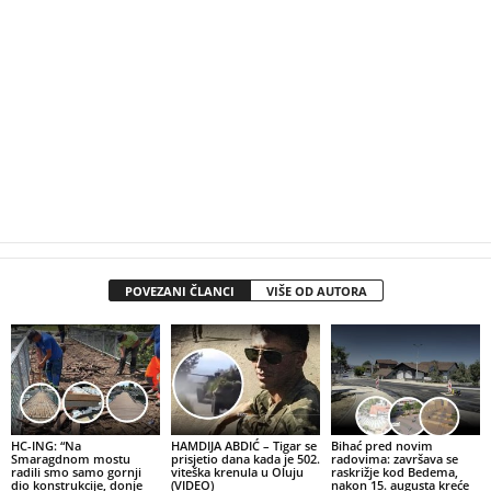
POVEZANI ČLANCI
VIŠE OD AUTORA
HC-ING: “Na
HAMDIJA ABDIĆ – Tigar se
Bihać pred novim
Smaragdnom mostu
prisjetio dana kada je 502.
radovima: završava se
radili smo samo gornji
viteška krenula u Oluju
raskrižje kod Bedema,
dio konstrukcije, donje
(VIDEO)
nakon 15. augusta kreće