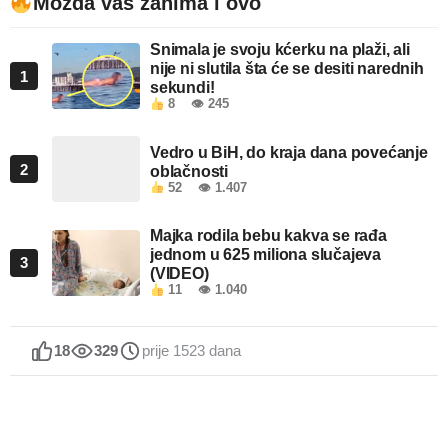
Možda vas zanima i ovo
Snimala je svoju kćerku na plaži, ali
nije ni slutila šta će se desiti narednih
1
sekundi!
8
👁 245
Vedro u BiH, do kraja dana povećanje
2
oblačnosti
52
👁 1.407
Majka rodila bebu kakva se rađa
jednom u 625 miliona slučajeva
3
(VIDEO)
11
👁 1.040
18
329
prije 1523 dana