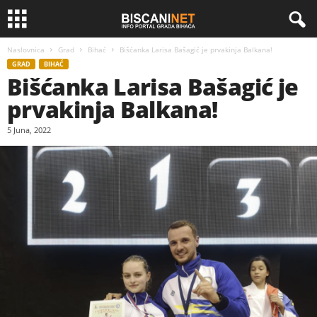
Naslovnica
Grad
Bihać
Bišćanka Larisa Bašagić je prvakinja Balkana!
GRAD
BIHAĆ
Bišćanka Larisa Bašagić je
prvakinja Balkana!
5 Juna, 2022