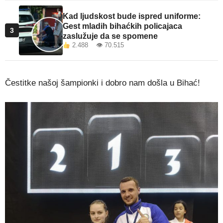
Kad ljudskost bude ispred uniforme:
Gest mladih bihaćkih policajaca
3
zaslužuje da se spomene
2.488 👁 70.515
Čestitke našoj šampionki i dobro nam došla u Bihać!