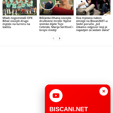
Mladi nogometaši OFK
Bišćanka Elhana osvojila
Dva mjeseca nakon
Bihać osvojili drugo
društvene mreže: Njene
emisije na BiscaniNET-u:
mjesto na turniru na
snimke dijele Toni
Sedić poručio „Još
Izačiću
Cetinski, Marija Šerifović i
čekamo odgovor koji je
brojni mediji
najavljen za sedam dana“
×
BISCANI.NET