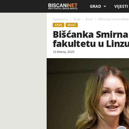
GRAD
VIJESTI
B
i
Naslovnica
Grad
Bihać
Bišćanka Smirna Malkoč
GRAD
BIHAĆ
Bišćanka Smirna
s
fakultetu u Linzu
c
10 Marta, 2025
a
n
i
.
n
e