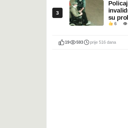
Polica
invali
3
su prol
6
👁
19
593
prije 516 dana