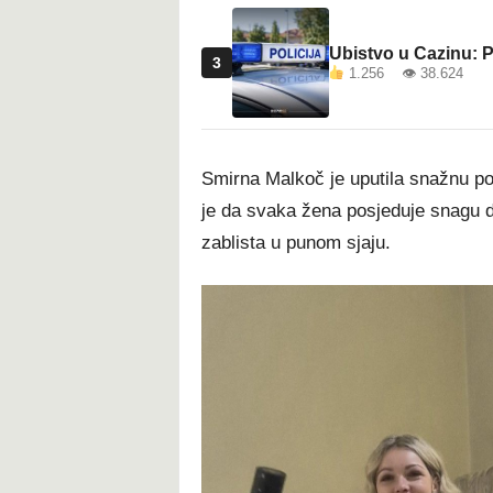
Ubistvo u Cazinu: P
3
1.256 👁 38.624
Smirna Malkoč je uputila snažnu poru
je da svaka žena posjeduje snagu d
zablista u punom sjaju.