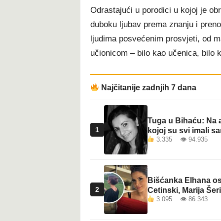
Odrastajući u porodici u kojoj je ob
duboku ljubav prema znanju i prenoš
ljudima posvećenim prosvjeti, od m
učionicom – bilo kao učenica, bilo 
Najčitanije zadnjih 7 dana
Tuga u Bihaću: Na a
1
kojoj su svi imali sa
3.335 👁 94.935
Bišćanka Elhana osv
2
Cetinski, Marija Šeri
3.095 👁 86.343