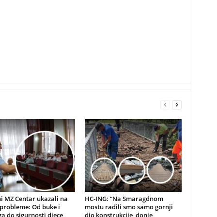
i MZ Centar ukazali na
HC-ING: “Na Smaragdnom
probleme: Od buke i
mostu radili smo samo gornji
a do sigurnosti djece
dio konstrukcije, donje