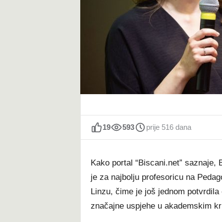
t
19
593
prije 516 dana
Kako portal “Biscani.net” saznaje,
je za najbolju profesoricu na Peda
Linzu, čime je još jednom potvrdi
značajne uspjehe u akademskim k