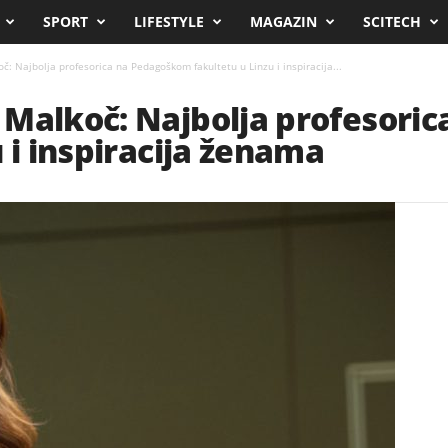
SPORT
LIFESTYLE
MAGAZIN
SCITECH
: Najbolja profesorica na Pedagoškom fakultetu u Linzu i inspiracija...
 Malkoč: Najbolja profesori
 i inspiracija ženama