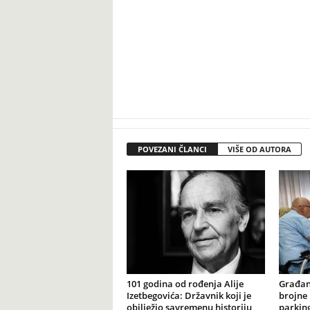
POVEZANI ČLANCI
VIŠE OD AUTORA
101 godina od rođenja Alije
Građan
Izetbegovića: Državnik koji je
brojne 
obilježio savremenu historiju
parking