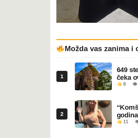
Možda vas zanima i 
649 st
1
čeka 
8
👁
“Komši
2
godin
11
