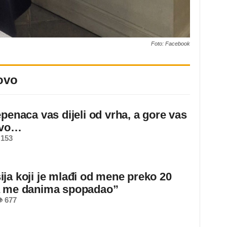
Foto: Facebook
ovo
epenaca vas dijeli od vrha, a gore vas
ovo…
 153
ja koji je mlađi od mene preko 20
a me danima spopadao”
 677