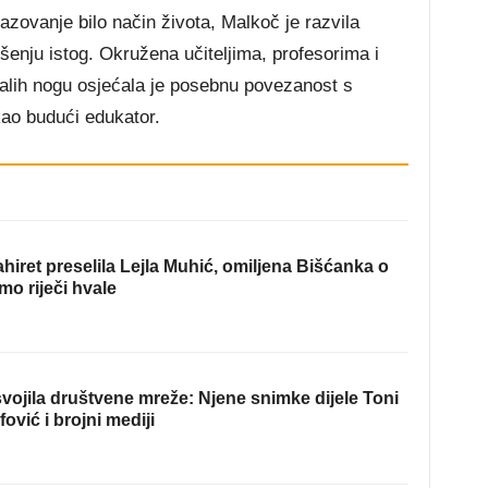
razovanje bilo način života, Malkoč je razvila
enju istog. Okružena učiteljima, profesorima i
alih nogu osjećala je posebnu povezanost s
kao budući edukator.
hiret preselila Lejla Muhić, omiljena Bišćanka o
mo riječi hvale
ojila društvene mreže: Njene snimke dijele Toni
fović i brojni mediji