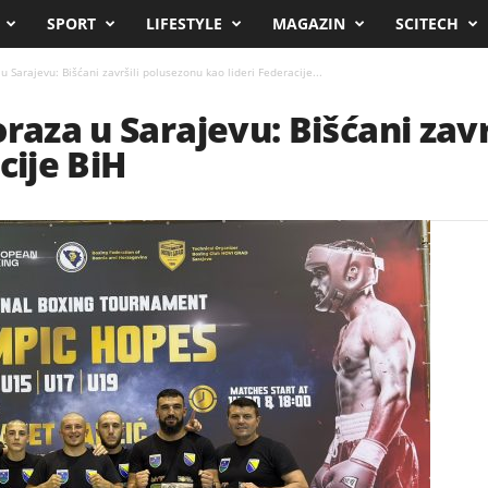
SPORT
LIFESTYLE
MAGAZIN
SCITECH
u Sarajevu: Bišćani završili polusezonu kao lideri Federacije...
raza u Sarajevu: Bišćani zav
cije BiH