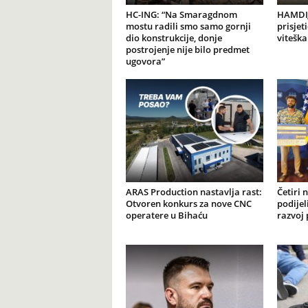
HC-ING: “Na Smaragdnom
HAMDIJ
mostu radili smo samo gornji
prisjet
dio konstrukcije, donje
viteška
postrojenje nije bilo predmet
ugovora”
ARAS Production nastavlja rast:
Četiri 
Otvoren konkurs za nove CNC
podijel
operatere u Bihaću
razvoj 