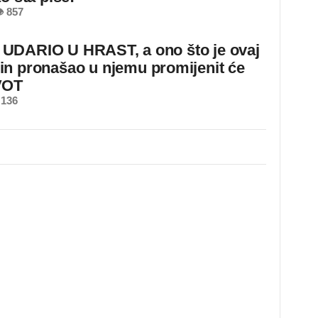
 857
DARIO U HRAST, a ono što je ovaj
n pronašao u njemu promijenit će
VOT
 136