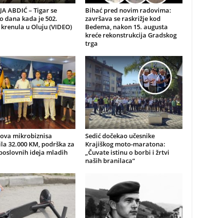
A ABDIĆ – Tigar se
Bihać pred novim radovima:
io dana kada je 502.
završava se raskrižje kod
 krenula u Oluju (VIDEO)
Bedema, nakon 15. augusta
kreće rekonstrukcija Gradskog
trga
nova mikrobiznisa
Sedić dočekao učesnike
ila 32.000 KM, podrška za
Krajiškog moto-maratona:
poslovnih ideja mladih
„Čuvate istinu o borbi i žrtvi
naših branilaca“