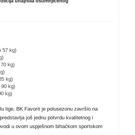
olicija uhapsila osumnjičenog
o 57 kg)
g)
 70 kg)
kg)
85 kg)
 90 kg)
90 kg)
 lige, BK Favorit je polusezonu završio na
redstavlja još jednu potvrdu kvalitetnog i
rovodi u ovom uspješnom bihaćkom sportskom