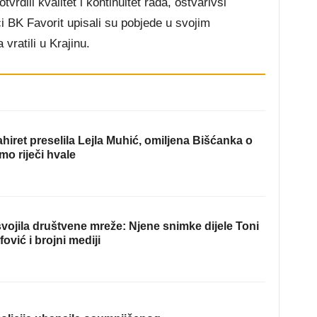
vrdili kvalitet i kontinuitet rada, ostvarivši
i BK Favorit upisali su pobjede u svojim
vratili u Krajinu.
hiret preselila Lejla Muhić, omiljena Bišćanka o
mo riječi hvale
ojila društvene mreže: Njene snimke dijele Toni
fović i brojni mediji