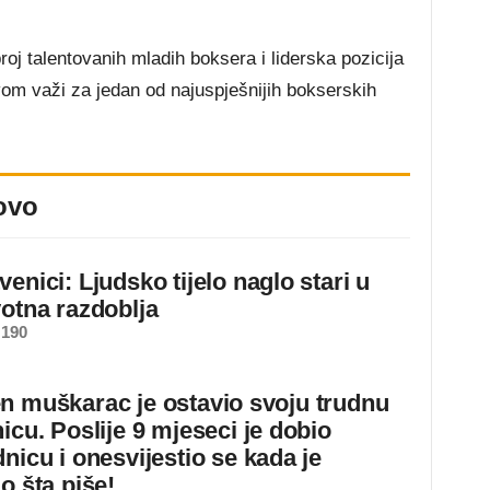
broj talentovanih mladih boksera i liderska pozicija
vom važi za jedan od najuspješnijih bokserskih
ovo
enici: Ljudsko tijelo naglo stari u
votna razdoblja
 190
n muškarac je ostavio svoju trudnu
icu. Poslije 9 mjeseci je dobio
nicu i onesvijestio se kada je
o šta piše!