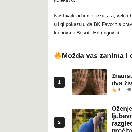
kolektivu.
Nastavak odličnih rezultata, veliki 
u ligi pokazuju da BK Favorit s pra
klubova u Bosni i Hercegovini.
Možda vas zanima i 
Znanstv
1
dva ži
4
👁
Oženje
ljubavn
2
razgled
pročita