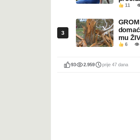
11

GROM U
domaći
3
mu ŽI
6
👁
93
2.959
prije 47 dana