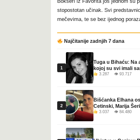
Bokseri iz Favorita još jednom su pot
stopostotan učinak. Svi predstavnic
mečevima, te se bez ijednog poraza 
Najčitanije zadnjih 7 dana
Tuga u Bihaću: Na a
1
kojoj su svi imali sa
3.287 👁 93.717
Bišćanka Elhana osv
2
Cetinski, Marija Šeri
3.037 👁 84.480