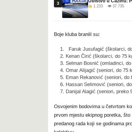
Ubistvo u Cazinu: P
3
1.233 👁 37.735
Boje kluba branili su:
Faruk Jusufagić (školarci, d
Kenan Čirić (školarci, do 75 k
Selman Bosnić (omladinci, do
Omar Alijagić (seniori, do 75 
Eman Rekanović (seniori, do 
Hassan Selimović (seniori, do
Danijal Alagić (seniori, preko 
Osvojenim bodovima u četvrtom kolu
prvom mjestu ekipnog poretka, što p
predanog rada koji se godinama p