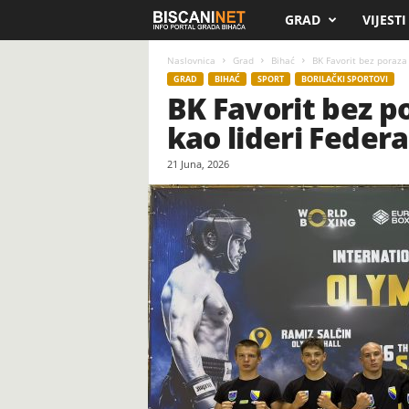
GRAD
VIJESTI
B
i
Naslovnica
Grad
Bihać
BK Favorit bez poraza 
GRAD
BIHAĆ
SPORT
BORILAČKI SPORTOVI
BK Favorit bez po
s
kao lideri Federa
c
21 Juna, 2026
a
n
i
.
n
e