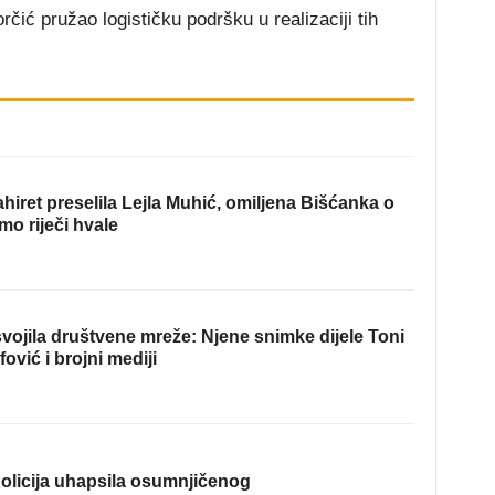
čić pružao logističku podršku u realizaciji tih
hiret preselila Lejla Muhić, omiljena Bišćanka o
mo riječi hvale
ojila društvene mreže: Njene snimke dijele Toni
fović i brojni mediji
olicija uhapsila osumnjičenog