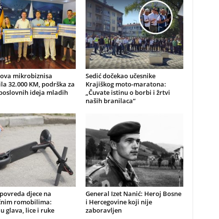
nova mikrobiznisa
Sedić dočekao učesnike
ila 32.000 KM, podrška za
Krajiškog moto-maratona:
poslovnih ideja mladih
„Čuvate istinu o borbi i žrtvi
naših branilaca“
 povreda djece na
General Izet Nanić: Heroj Bosne
ičnim romobilima:
i Hercegovine koji nije
u glava, lice i ruke
zaboravljen