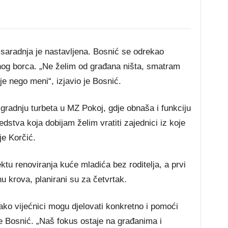
saradnja je nastavljena. Bosnić se odrekao
nog borca. „Ne želim od građana ništa, smatram
je nego meni“, izjavio je Bosnić.
zgradnju turbeta u MZ Pokoj, gdje obnaša i funkciju
dstva koja dobijam želim vratiti zajednici iz koje
je Korčić.
tu renoviranja kuće mladića bez roditelja, a prvi
u krova, planirani su za četvrtak.
ako vijećnici mogu djelovati konkretno i pomoći
je Bosnić. „Naš fokus ostaje na građanima i