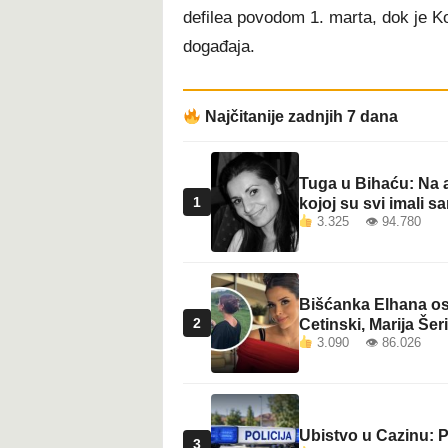
defilea povodom 1. marta, dok je Kor
događaja.
Najčitanije zadnjih 7 dana
Tuga u Bihaću: Na a
1
kojoj su svi imali sa
3.325 👁 94.780
Bišćanka Elhana osv
2
Cetinski, Marija Šeri
3.090 👁 86.026
Ubistvo u Cazinu: P
3