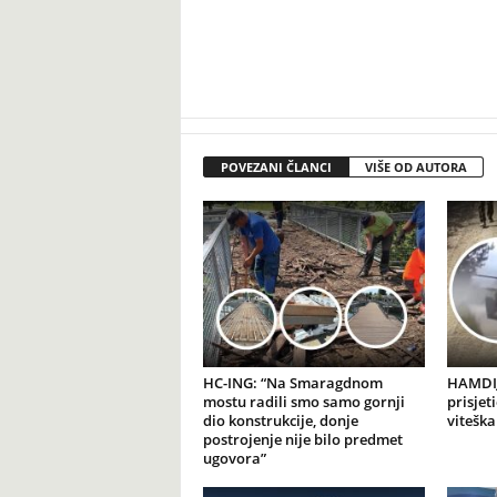
POVEZANI ČLANCI
VIŠE OD AUTORA
HC-ING: “Na Smaragdnom
HAMDIJ
mostu radili smo samo gornji
prisjet
dio konstrukcije, donje
viteška
postrojenje nije bilo predmet
ugovora”