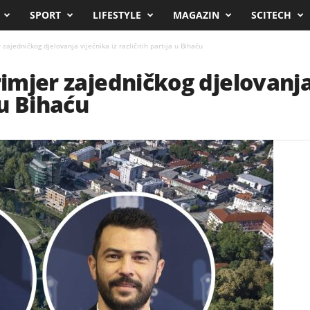
SPORT
LIFESTYLE
MAGAZIN
SCITECH
 zajedničkog djelovanja vijećnika iz različitih partija u Bihaću
rimjer zajedničkog djelovanja
 u Bihaću