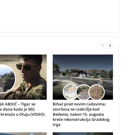
A ABDIĆ – Tigar se
Bihać pred novim radovima:
io dana kada je 502.
završava se raskrižje kod
 krenula u Oluju (VIDEO)
Bedema, nakon 15. augusta
kreće rekonstrukcija Gradskog
trga