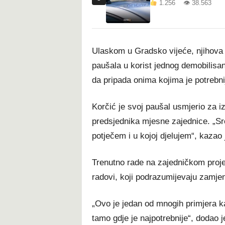
1.256 👁 38.563
Ulaskom u Gradsko vijeće, njihova 
paušala u korist jednog demobilisa
da pripada onima kojima je potrebni
Korčić je svoj paušal usmjerio za i
predsjednika mjesne zajednice. „Sre
potječem i u kojoj djelujem“, kazao 
Trenutno rade na zajedničkom projek
radovi, koji podrazumijevaju zamjen
„Ovo je jedan od mnogih primjera k
tamo gdje je najpotrebnije“, dodao 