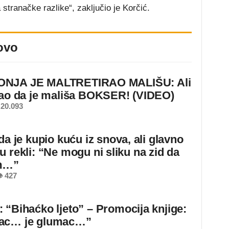
stranačke razlike“, zaključio je Korčić.
ovo
NJA JE MALTRETIRAO MALIŠU: Ali
nao da je mališa BOKSER! (VIDEO)
20.093
da je kupio kuću iz snova, ali glavno
u rekli: “Ne mogu ni sliku na zid da
m…”
 427
 “Bihaćko ljeto” – Promocija knjige:
ac… je glumac…”