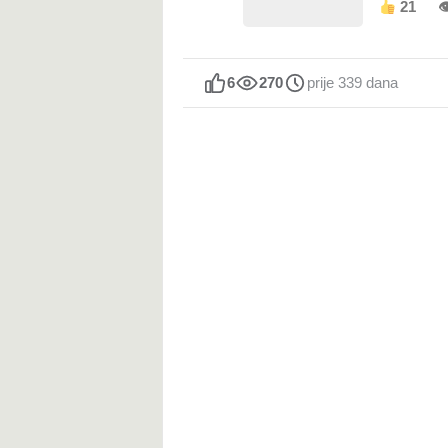
21

6
270
prije 339 dana