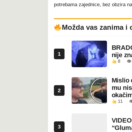
potrebama zajednice, bez obzira na 
Možda vas zanima i 
BRADO
1
nije z
8
👁 
Mislio 
mu nis
2
okači
11

VIDEO:
3
“Glum