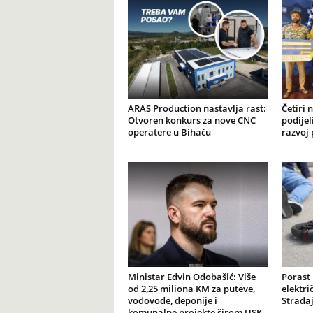
ARAS Production nastavlja rast:
Četiri 
Otvoren konkurs za nove CNC
podijel
operatere u Bihaću
razvoj 
Ministar Edvin Odobašić: Više
Porast
od 2,25 miliona KM za puteve,
elektr
vodovode, deponije i
Stradaj
komunalne projekte širom USK