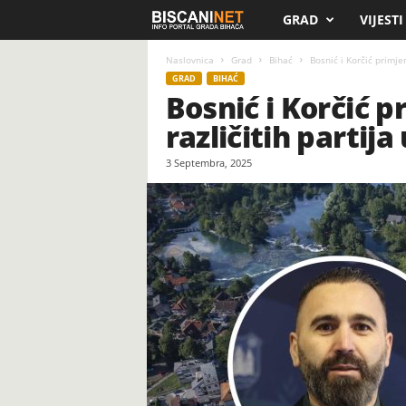
GRAD
VIJESTI
B
i
Naslovnica
Grad
Bihać
Bosnić i Korčić primjer
GRAD
BIHAĆ
Bosnić i Korčić p
s
različitih partija
c
3 Septembra, 2025
a
n
i
.
n
e