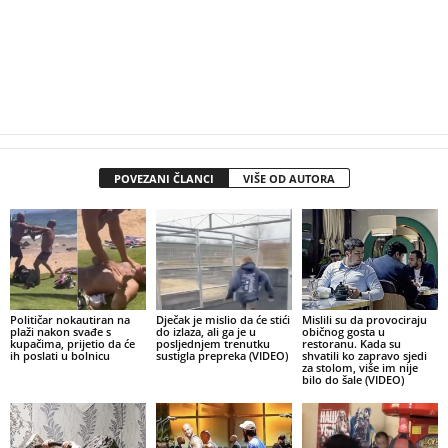
POVEZANI ČLANCI
VIŠE OD AUTORA
Političar nokautiran na
Dječak je mislio da će stići
Mislili su da provociraju
plaži nakon svađe s
do izlaza, ali ga je u
običnog gosta u
kupačima, prijetio da će
posljednjem trenutku
restoranu. Kada su
ih poslati u bolnicu
sustigla prepreka (VIDEO)
shvatili ko zapravo sjedi
za stolom, više im nije
bilo do šale (VIDEO)