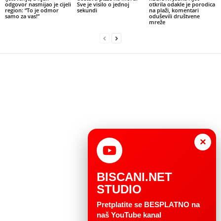
odgovor nasmijao je cijeli
Sve je visilo o jednoj
otkrila odakle je porodica
region: “To je odmor
sekundi
na plaži, komentari
samo za vas!”
oduševili društvene
mreže
×
BISCANI.NET
STUDIO
Pretplatite se BESPLATNO na
naš YouTube kanal