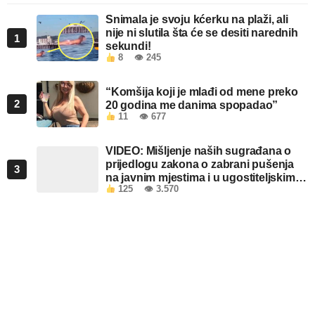
Snimala je svoju kćerku na plaži, ali
nije ni slutila šta će se desiti narednih
1
sekundi!
8
👁 245
“Komšija koji je mlađi od mene preko
2
20 godina me danima spopadao”
11
👁 677
VIDEO: Mišljenje naših sugrađana o
prijedlogu zakona o zabrani pušenja
3
na javnim mjestima i u ugostiteljskim
125
👁 3.570
objektima u FBiH