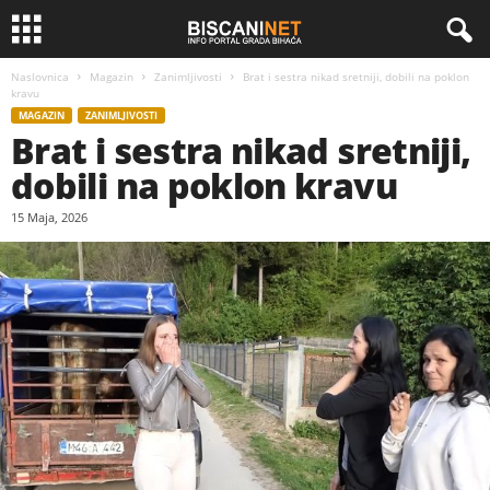
Naslovnica
Magazin
Zanimljivosti
Brat i sestra nikad sretniji, dobili na poklon
kravu
MAGAZIN
ZANIMLJIVOSTI
Brat i sestra nikad sretniji,
dobili na poklon kravu
15 Maja, 2026