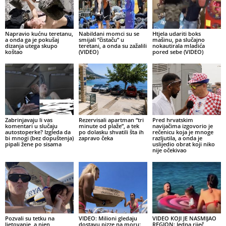
Napravio kućnu teretanu,
Nabildani momci su se
Htjela udariti boks
a onda ga je pokušaj
smijali “čistaču” u
mašinu, pa slučajno
dizanja utega skupo
teretani, a onda su zažalili
nokautirala mladića
koštao
(VIDEO)
pored sebe (VIDEO)
Zabrinjavaju li vas
Rezervisali apartman “tri
Pred hrvatskim
komentari u slučaju
minute od plaže”, a tek
navijačima izgovorio je
autostoperke? Izgleda da
po dolasku shvatili šta ih
rečenicu koja je mnoge
bi mnogi (bez dopuštenja)
zapravo čeka
razljutila, a onda je
pipali žene po sisama
uslijedio obrat koji niko
nije očekivao
Pozvali su tetku na
VIDEO: Milioni gledaju
VIDEO KOJI JE NASMIJAO
ljetovanje, a njen
dostavu pizze na moru:
REGION: Jedna riječ