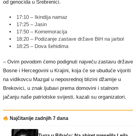
od genocida u Srebrenici.
17:10 – Ikindija namaz
17:25 – Jasin
17:50 – Komemoracija
18:20 – Podizanje zastave države BiH na jarbol
18:25 – Dova šehidima
– Ovim povodom ćemo podignuti najveću zastavu države
Bosne i Hercegovini u Krajini, koja će se ubuduće vijoriti
na vidikovcu Mazgal u neposrednoj blizini džamije u
Brekovici, u znak ljubavi prema domovini i stalnom
jačanju naše patriotske svijesti, kazali su organizatori.
Najčitanije zadnjih 7 dana
Tuga u Bihaću: Na ahiret preselila Lejla