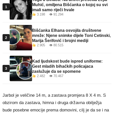
Muhić, omiljena Bišćanka o kojoj su svi
1
imali samo riječi hvale
3.198 👁 91.294
Bišćanka Elhana osvojila društvene
mreže: Njene snimke dijele Toni Cetinski,
2
Marija Šerifović i brojni mediji
2.905 👁 80.515
Kad ljudskost bude ispred uniforme:
Gest mladih bihaćkih policajaca
3
zaslužuje da se spomene
2.482 👁 70.467
Jarbol je veličine 14 m, a zastava promjera 8 X 4 m. S
obzirom da zastava, himna i druga državna obilježja
bude posebne emocije prema domovini, cilj je da se i na