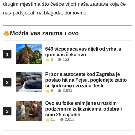
drugim mjestima što češće vijori naša zastava koja će
nas podsjećati na blagodat domovine.
Možda vas zanima i ovo
649 stepenaca vas dijeli od vrha, a
1
gore vas čeka ovo…
8
👁 153
Prizor s autoceste kod Zagreba je
postao hit na Fejsu, pogledajte zašto
2
se ljudi smiju vozaču Tesle
9
👁 2.013
Ovo su fotke snimljene u ruskim
podzemnim željeznicama, odabrali
3
smo 25 najluđih
11
👁 2.053