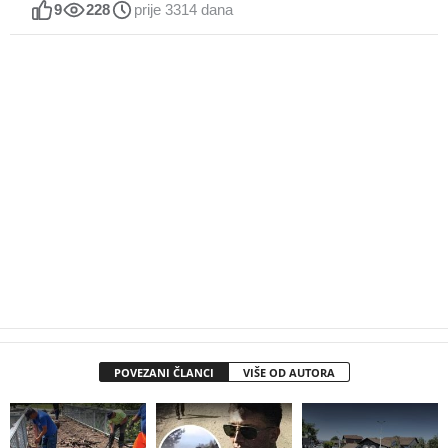
9
228
prije 3314 dana
POVEZANI ČLANCI
VIŠE OD AUTORA