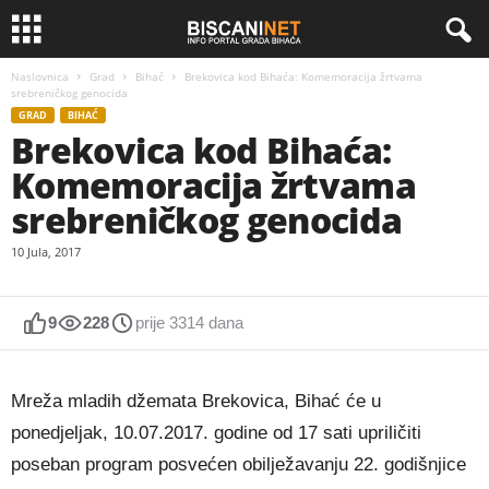
Naslovnica
Grad
Bihać
Brekovica kod Bihaća: Komemoracija žrtvama
srebreničkog genocida
GRAD
BIHAĆ
Brekovica kod Bihaća:
Komemoracija žrtvama
srebreničkog genocida
10 Jula, 2017
9
228
prije 3314 dana
Mreža mladih džemata Brekovica, Bihać će u
ponedjeljak, 10.07.2017. godine od 17 sati upriličiti
poseban program posvećen obilježavanju 22. godišnjice