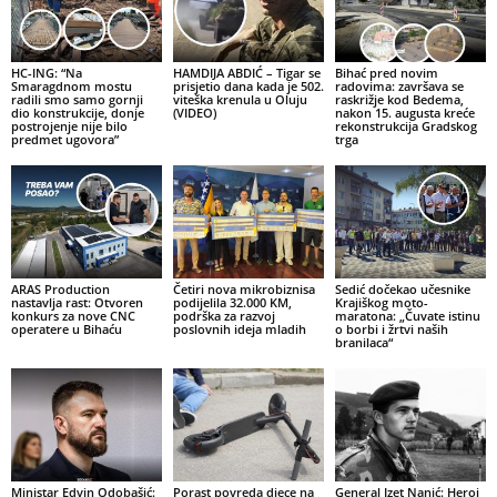
HC-ING: “Na
HAMDIJA ABDIĆ – Tigar se
Bihać pred novim
Smaragdnom mostu
prisjetio dana kada je 502.
radovima: završava se
radili smo samo gornji
viteška krenula u Oluju
raskrižje kod Bedema,
dio konstrukcije, donje
(VIDEO)
nakon 15. augusta kreće
postrojenje nije bilo
rekonstrukcija Gradskog
predmet ugovora”
trga
ARAS Production
Četiri nova mikrobiznisa
Sedić dočekao učesnike
nastavlja rast: Otvoren
podijelila 32.000 KM,
Krajiškog moto-
konkurs za nove CNC
podrška za razvoj
maratona: „Čuvate istinu
operatere u Bihaću
poslovnih ideja mladih
o borbi i žrtvi naših
branilaca“
Ministar Edvin Odobašić:
Porast povreda djece na
General Izet Nanić: Heroj