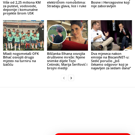
Više od 2,25 miliona KM
električnim romobilima:
Bosne i Hercegovine koji
za puteve, vodovode,
Stradaju glava, lice i ruke
nije zaboravljen
deponije i komunalne
projekte širom USK
Mladi nogometaši OFK
Bišćanka Elhana osvojila
Dva mjeseca nakon
Bihać osvojili drugo
društvene mreže: Njene
emisije na BiscaniNET-u:
mjesto na turniru na
snimke dijele Toni
Sedić poručio „Još
Izačiću
Cetinski, Marija Šerifović i
čekamo odgovor koji je
brojni mediji
najavljen za sedam dana“