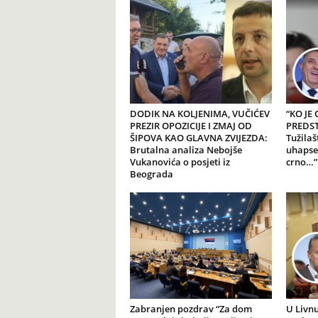
DODIK NA KOLJENIMA, VUČIĆEV
“KO JE
PREZIR OPOZICIJE I ZMAJ OD
PREDSTA
ŠIPOVA KAO GLAVNA ZVIJEZDA:
Tužilaš
Brutalna analiza Nebojše
uhapse
Vukanovića o posjeti iz
crno…”
Beograda
Zabranjen pozdrav “Za dom
U Livnu