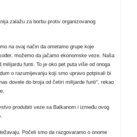
tanija zalažu za borbu protiv organizovanog
mo na ovaj način da ometamo grupe koje
. Također, možemo da jačamo ekonomske veze. Naša
 milijardu funti. To je oko pet puta više od onoga
dum o razumijevanju koji smo upravo potpisali bi
as dovele do broja od četiri milijarde funti”, rekao
e.
evstvo produbiti veze sa Balkanom i između ovog
.
 otežavaju. Počeli smo da razgovaramo o onome