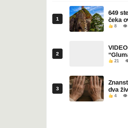
649 st
1
čeka 
8
👁
VIDEO:
2
“Glum
21

Znanstv
3
dva ži
4
👁