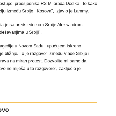
postupci predsjednika RS Milorada Dodika i to kako
u između Srbije i Kosova”, izjavio je Lammy.
o da je sa predsjednikom Srbije Aleksandrom
ešavanjima u Srbiji”.
 tragedije u Novom Sadu i upućujem iskreno
e bližnje. To je razgovor između Vlade Srbije i
prava na miran protest. Dozvolite mi samo da
vo ne miješa u te razgovore”, zaključio je
ovo