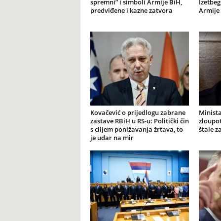
spremni” i simboli Armije BiH,
Izetbeg
predviđene i kazne zatvora
Armije 
Kovačević o prijedlogu zabrane
Minista
zastave RBiH u RS-u: Politički čin
zloupot
s ciljem ponižavanja žrtava, to
štale z
je udar na mir