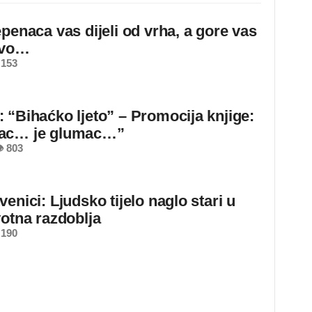
epenaca vas dijeli od vrha, a gore vas
ovo…
 153
 “Bihaćko ljeto” – Promocija knjige:
ac… je glumac…”
 803
enici: Ljudsko tijelo naglo stari u
votna razdoblja
 190