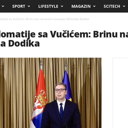
SPORT
LIFESTYLE
MAGAZIN
SCITECH
omatije sa Vučićem: Brinu nas neustavni postupci Milorada Dodika
plomatije sa Vučićem: Brinu 
da Dodika