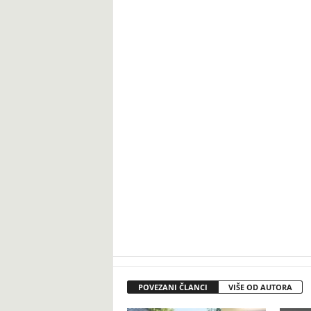
POVEZANI ČLANCI
VIŠE OD AUTORA