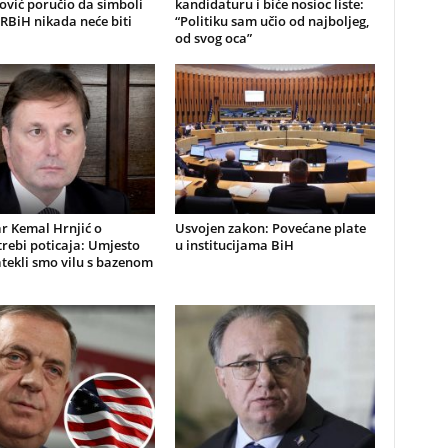
ović poručio da simboli
kandidaturu i biće nosioc liste:
RBiH nikada neće biti
“Politiku sam učio od najboljeg,
od svog oca”
r Kemal Hrnjić o
Usvojen zakon: Povećane plate
rebi poticaja: Umjesto
u institucijama BiH
atekli smo vilu s bazenom