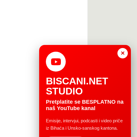
×
BISCANI.NET
STUDIO
Pretplatite se BESPLATNO na
naš YouTube kanal
Emisije, intervjui, podcasti i video priče
iz Bihaća i Unsko-sanskog kantona.