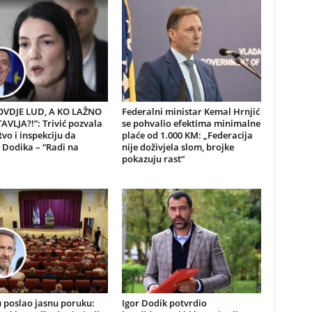
 OVDJE LUD, A KO LAŽNO
Federalni ministar Kemal Hrnjić
VLJA?!”: Trivić pozvala
se pohvalio efektima minimalne
tvo i inspekciju da
plaće od 1.000 KM: „Federacija
 Dodika – “Radi na
nije doživjela slom, brojke
pokazuju rast“
 poslao jasnu poruku:
Igor Dodik potvrdio