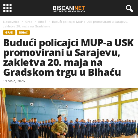
Naslovnica
Grad
Bihać
Budući policajci MUP-a USK promovirani u Sarajevu,
zakletva 20. maja na Gradskom...
GRAD
BIHAĆ
Budući policajci MUP-a USK
promovirani u Sarajevu,
zakletva 20. maja na
Gradskom trgu u Bihaću
19 Maja, 2026