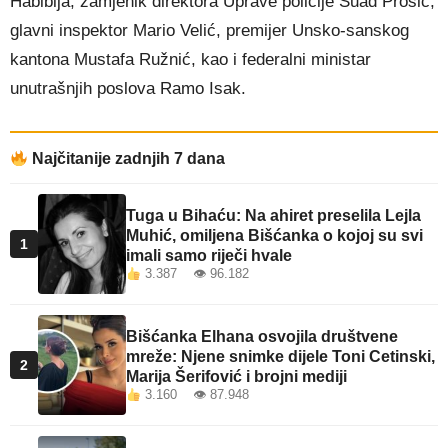
Habibija, zamjenik direktora Uprave policije Suad Prošić,
glavni inspektor Mario Velić, premijer Unsko-sanskog
kantona Mustafa Ružnić, kao i federalni ministar
unutrašnjih poslova Ramo Isak.
Najčitanije zadnjih 7 dana
Tuga u Bihaću: Na ahiret preselila Lejla
Muhić, omiljena Bišćanka o kojoj su svi
1
imali samo riječi hvale
3.387 👁 96.182
Bišćanka Elhana osvojila društvene
mreže: Njene snimke dijele Toni Cetinski,
2
Marija Šerifović i brojni mediji
3.160 👁 87.948