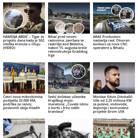
HAMDIJA ABDIĆ – Tigar se
Bihać pred novim
ARAS Production
prisjetio dana kada je 502.
radovima: završava se
nastavlja rast: Otvoren
viteška krenula u Oluju
raskrižje kod Bedema,
konkurs za nove CNC
(VIDEO)
nakon 15. augusta kreće
operatere u Bihaću
rekonstrukcija Gradskog
trga
Četiri nova mikrobiznisa
Sedić dočekao učesnike
Ministar Edvin Odobašić:
podijelila 32.000 KM,
Krajiškog moto-
Više od 2,25 miliona KM
podrška za razvoj
maratona: „Čuvate istinu
za puteve, vodovode,
poslovnih ideja mladih
o borbi i žrtvi naših
deponije i komunalne
branilaca“
projekte širom USK