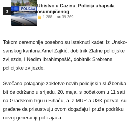
Ubistvo u Cazinu: Policija uhapsila
3
osumnjičenog
1.288 👁 39.369
Tokom ceremonije posebno su istaknuti kadeti iz Unsko-
sanskog kantona Amel Zajkić, dobitnik Zlatne policijske
zvijezde, i Nedim Ibrahimpašić, dobitnik Srebrene
policijske zvijezde.
Svečano polaganje zakletve novih policijskih službenika
bit će održano u srijedu, 20. maja, s početkom u 11 sati
na Gradskom trgu u Bihaću, a iz MUP-a USK pozvali su
građane da prisustvuju ovom događaju i pruže podršku
novoj generaciji policajaca.