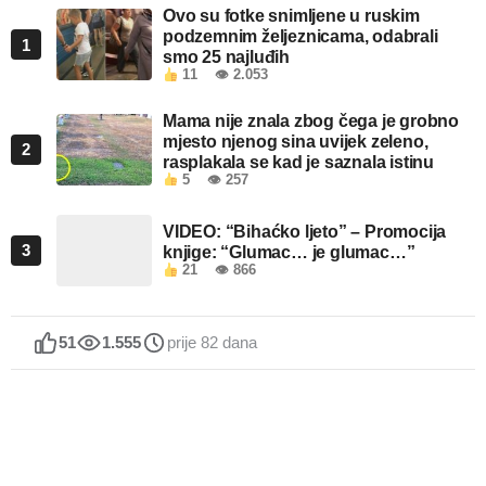
Ovo su fotke snimljene u ruskim
podzemnim željeznicama, odabrali
1
smo 25 najluđih
11
👁 2.053
Mama nije znala zbog čega je grobno
mjesto njenog sina uvijek zeleno,
2
rasplakala se kad je saznala istinu
5
👁 257
VIDEO: “Bihaćko ljeto” – Promocija
3
knjige: “Glumac… je glumac…”
21
👁 866
51
1.555
prije 82 dana