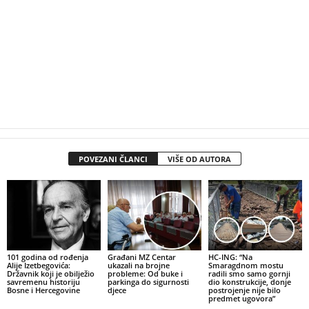
POVEZANI ČLANCI
VIŠE OD AUTORA
101 godina od rođenja
Građani MZ Centar
HC-ING: “Na
Alije Izetbegovića:
ukazali na brojne
Smaragdnom mostu
Državnik koji je obilježio
probleme: Od buke i
radili smo samo gornji
savremenu historiju
parkinga do sigurnosti
dio konstrukcije, donje
Bosne i Hercegovine
djece
postrojenje nije bilo
predmet ugovora”