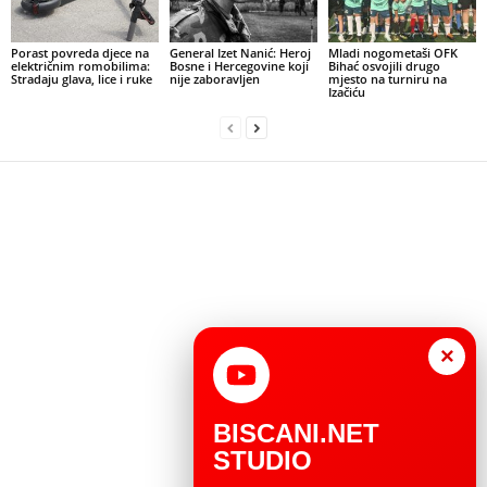
Porast povreda djece na
General Izet Nanić: Heroj
Mladi nogometaši OFK
električnim romobilima:
Bosne i Hercegovine koji
Bihać osvojili drugo
Stradaju glava, lice i ruke
nije zaboravljen
mjesto na turniru na
Izačiću
×
BISCANI.NET
STUDIO