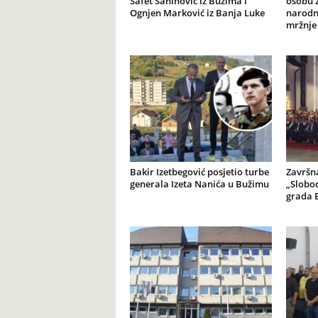
Safet Šahinović iz Bužima i
osobu z
Ognjen Marković iz Banja Luke
narodno
mržnje
Bakir Izetbegović posjetio turbe
Završn
generala Izeta Nanića u Bužimu
„Slobod
grada 