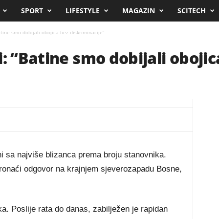
SPORT
LIFESTYLE
MAGAZIN
SCITECH
atine smo dobijali obojica bez diskriminacije”
: “Batine smo dobijali obojic
i sa najviše blizanca prema broju stanovnika.
pronaći odgovor na krajnjem sjeverozapadu Bosne,
. Poslije rata do danas, zabilježen je rapidan