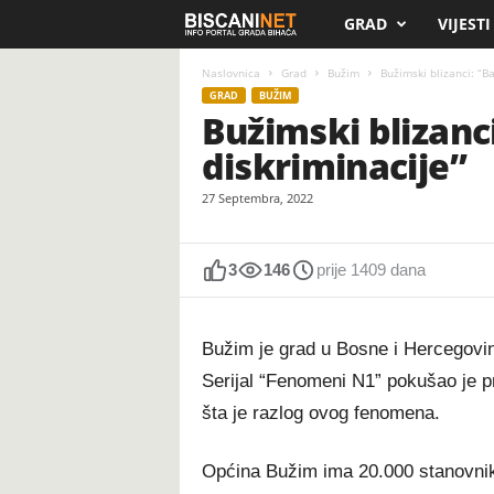
GRAD
VIJESTI
B
i
Naslovnica
Grad
Bužim
Bužimski blizanci: “B
GRAD
BUŽIM
Bužimski blizanci
s
diskriminacije”
c
27 Septembra, 2022
a
n
3
146
prije 1409 dana
i
Bužim je grad u Bosne i Hercegovin
.
Serijal “Fenomeni N1” pokušao je 
šta je razlog ovog fenomena.
n
e
Općina Bužim ima 20.000 stanovnika