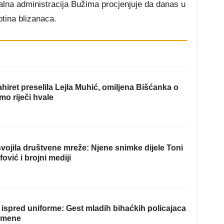
alna administracija Bužima procjenjuje da danas u
otina blizanaca.
hiret preselila Lejla Muhić, omiljena Bišćanka o
mo riječi hvale
ojila društvene mreže: Njene snimke dijele Toni
fović i brojni mediji
ispred uniforme: Gest mladih bihaćkih policajaca
omene