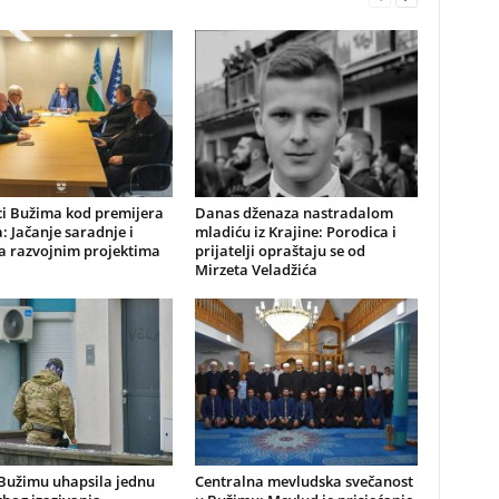
ci Bužima kod premijera
Danas dženaza nastradalom
: Jačanje saradnje i
mladiću iz Krajine: Porodica i
a razvojnim projektima
prijatelji opraštaju se od
Mirzeta Veladžića
 Bužimu uhapsila jednu
Centralna mevludska svečanost