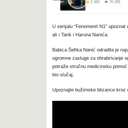
2.482 👁 70.285
U serijalu “FenomeniI N1” upoznat 
ali i Tarik i Haruna Nanića.
Babica Šefika Nanić odradila je naj
ogromne zasluge za ohrabrivanje og
potraže stručnu medicinsku pomoć u
bio slučaj.
Upoznajte bužimske blizance kroz 