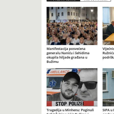
Manifestacija posvećena
Vijećni
generalu Naniću i šehidima
Ružnića
okupila hiljade građana u
podršk
Bužimu
Tragedija u Minhenu: Poginuli
SIPA u