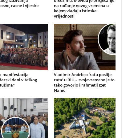
bog izazivanja
u Bužimu: Mevlud je prisjećanje
sne, rasne i vjerske
na rađanje novog vremena u
kojem vladaju istinske
vrijednosti
a manifestacija
Vladimir Andrle o ‘ratu poslije
arski dani viteškog
rata’ u BiH – svojevremeno je to
Bužima“
tako govorio i rahmetli Izet
Nanić