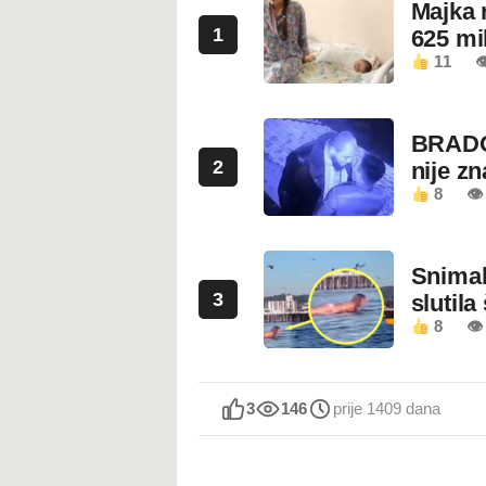
Majka 
1
625 mi
11

BRADO
2
nije z
8
👁 
Snimala
3
slutila
8
👁
3
146
prije 1409 dana