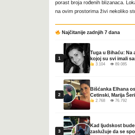
porast broja rođenih blizanaca. Lok
t
na ovim prostorima živi nekoliko st
Najčitanije zadnjih 7 dana
Tuga u Bihaću: Na a
1
kojoj su svi imali sa
3.104 👁 89.085
Bišćanka Elhana osv
2
Cetinski, Marija Šeri
2.768 👁 76.792
Kad ljudskost bude 
3
zaslužuje da se sp