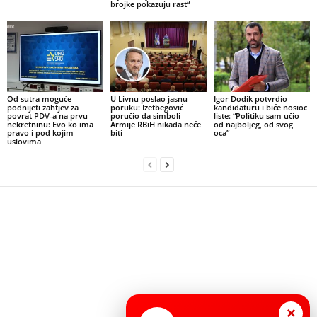
brojke pokazuju rast“
Od sutra moguće
U Livnu poslao jasnu
Igor Dodik potvrdio
podnijeti zahtjev za
poruku: Izetbegović
kandidaturu i biće nosioc
povrat PDV-a na prvu
poručio da simboli
liste: “Politiku sam učio
nekretninu: Evo ko ima
Armije RBiH nikada neće
od najboljeg, od svog
pravo i pod kojim
biti
oca”
uslovima
×