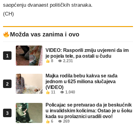
saopćenju dvanaest političkih stranaka.
(CH)
Možda vas zanima i ovo
VIDEO: Rasporili zmiju uvjereni da im
1
je pojela tele, pa ostali u čudu
8
👁 2.231
Majka rodila bebu kakva se rađa
jednom u 625 miliona slučajeva
2
(VIDEO)
11
👁 1.040
Policajac se pretvarao da je beskućnik
u invalidskim kolicima: Ostao je u šoku
3
kada su prolaznici uradili ovo!
6
👁 269