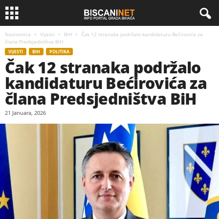
Naslovnica
Vijesti
BiH
Čak 12 stranaka podržalo kandidaturu Bećirovića za
člana Predsjedništva BiH
VIJESTI
BIH
POLITIKA
Čak 12 stranaka podržalo
kandidaturu Bećirovića za
člana Predsjedništva BiH
21 Januara, 2026