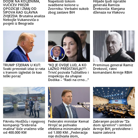
DODIK NA KOLJENIMA,
Napetosti tokom
Hiljade ljudi ispratile
VUČIĆEV PREZIR
svadbene kolone u
generala Ramiza
OPOZICIJE I ZMAJ OD
Zvorniku: Verbalni sukob
Drekovića: Klanjana
ŠIPOVA KAO GLAVNA
zbog zastave BiH
dženaza na Vlakovu
ZVIJEZDA: Brutalna analiza
Nebojše Vukanovića o
posjeti iz Beograda
TRUMP STJERAN U KUT:
“KO JE OVDJE LUD, A KO
Preminuo general Ramiz
Svaki preostali izlaz iz rata
LAŽNO PREDSTAVLJA?!”:
Dreković, ratni
s Iranom izgledat će kao
Trivić pozvala Tužilaštvo i
komandant Armije RBiH
teški poraz
inspekciju da uhapse
Dodika – “Radi na crno…”
Fikretu Hodžiću i njegovoj
Federalni ministar Kemal
Zabranjen pozdrav “Za
kompaniji “Srebrena
Hrnjić se pohvalio
dom spremni” i simboli
malina” biće vraćeno više
efektima minimalne plaće
Armije BiH, predviđene i
od 400.000 KM
od 1.000 KM: „Federacija
kazne zatvora
nije doživjela slom,