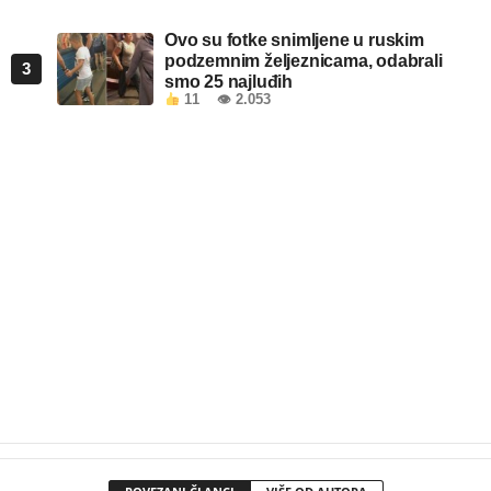
Ovo su fotke snimljene u ruskim
podzemnim željeznicama, odabrali
3
smo 25 najluđih
11
👁 2.053