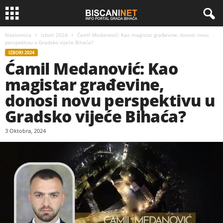
Naslovnica
Izbori 2024
Ćamil Medanović: Kao magistar građevine, donosi novu
perspektivu u Gradsko vijeće Bihaća?
IZBORI 2024
Ćamil Medanović: Kao
magistar građevine,
donosi novu perspektivu u
Gradsko vijeće Bihaća?
3 Oktobra, 2024