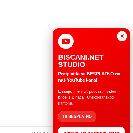
×
BISCANI.NET
STUDIO
Pretplatite se BESPLATNO na
naš YouTube kanal
Emisije, intervjui, podcasti i video
priče iz Bihaća i Unsko-sanskog
kantona.
BESPLATNO