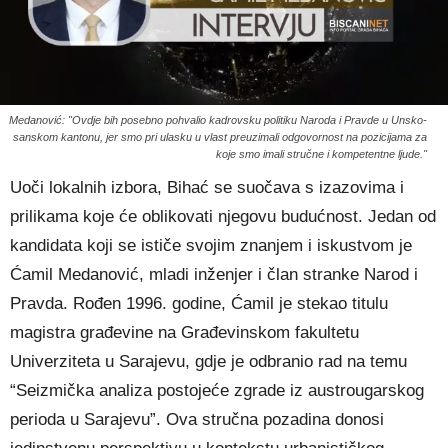
Medanović: "Ovdje bih posebno pohvalio kadrovsku politiku Naroda i Pravde u Unsko-
sanskom kantonu, jer smo pri ulasku u vlast preuzimali odgovornost na pozicijama za
koje smo imali stručne i kompetentne ljude."
Uoči lokalnih izbora, Bihać se suočava s izazovima i
prilikama koje će oblikovati njegovu budućnost. Jedan od
kandidata koji se ističe svojim znanjem i iskustvom je
Ćamil Medanović, mladi inženjer i član stranke Narod i
Pravda. Rođen 1996. godine, Ćamil je stekao titulu
magistra građevine na Građevinskom fakultetu
Univerziteta u Sarajevu, gdje je odbranio rad na temu
“Seizmička analiza postojeće zgrade iz austrougarskog
perioda u Sarajevu”. Ova stručna pozadina donosi