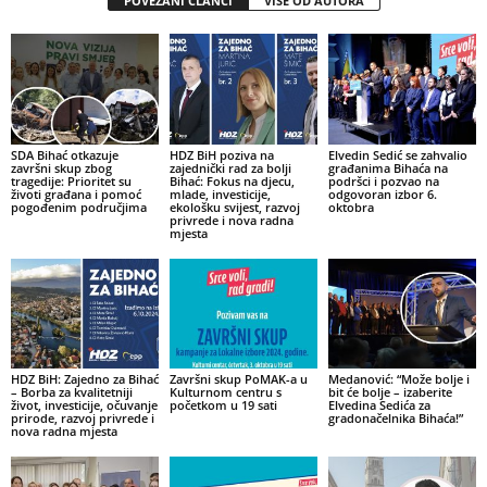
POVEZANI ČLANCI
VIŠE OD AUTORA
SDA Bihać otkazuje
HDZ BiH poziva na
Elvedin Sedić se zahvalio
završni skup zbog
zajednički rad za bolji
građanima Bihaća na
tragedije: Prioritet su
Bihać: Fokus na djecu,
podršci i pozvao na
životi građana i pomoć
mlade, investicije,
odgovoran izbor 6.
pogođenim područjima
ekološku svijest, razvoj
oktobra
privrede i nova radna
mjesta
HDZ BiH: Zajedno za Bihać
Završni skup PoMAK-a u
Medanović: “Može bolje i
– Borba za kvalitetniji
Kulturnom centru s
bit će bolje – izaberite
život, investicije, očuvanje
početkom u 19 sati
Elvedina Sedića za
prirode, razvoj privrede i
gradonačelnika Bihaća!”
nova radna mjesta