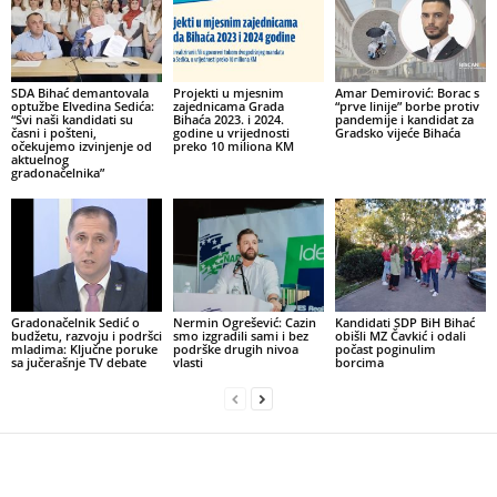
SDA Bihać demantovala
Projekti u mjesnim
Amar Demirović: Borac s
optužbe Elvedina Sedića:
zajednicama Grada
“prve linije” borbe protiv
“Svi naši kandidati su
Bihaća 2023. i 2024.
pandemije i kandidat za
časni i pošteni,
godine u vrijednosti
Gradsko vijeće Bihaća
očekujemo izvinjenje od
preko 10 miliona KM
aktuelnog
gradonačelnika”
Gradonačelnik Sedić o
Nermin Ogrešević: Cazin
Kandidati SDP BiH Bihać
budžetu, razvoju i podršci
smo izgradili sami i bez
obišli MZ Čavkić i odali
mladima: Ključne poruke
podrške drugih nivoa
počast poginulim
sa jučerašnje TV debate
vlasti
borcima