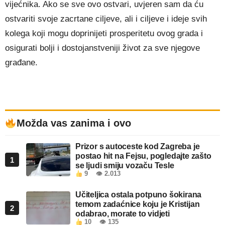
vijećnika. Ako se sve ovo ostvari, uvjeren sam da ću
ostvariti svoje zacrtane ciljeve, ali i ciljeve i ideje svih
kolega koji mogu doprinijeti prosperitetu ovog grada i
osigurati bolji i dostojanstveniji život za sve njegove
građane.
Možda vas zanima i ovo
Prizor s autoceste kod Zagreba je
postao hit na Fejsu, pogledajte zašto
1
se ljudi smiju vozaču Tesle
9
👁 2.013
Učiteljica ostala potpuno šokirana
temom zadaćnice koju je Kristijan
2
odabrao, morate to vidjeti
10
👁 135