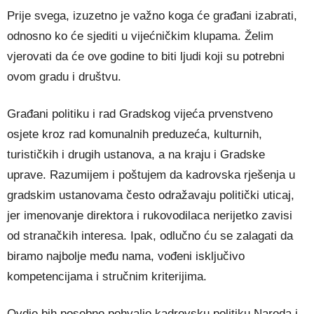
Prije svega, izuzetno je važno koga će građani izabrati,
odnosno ko će sjediti u vijećničkim klupama. Želim
vjerovati da će ove godine to biti ljudi koji su potrebni
ovom gradu i društvu.
Građani politiku i rad Gradskog vijeća prvenstveno
osjete kroz rad komunalnih preduzeća, kulturnih,
turističkih i drugih ustanova, a na kraju i Gradske
uprave. Razumijem i poštujem da kadrovska rješenja u
gradskim ustanovama često odražavaju politički uticaj,
jer imenovanje direktora i rukovodilaca nerijetko zavisi
od stranačkih interesa. Ipak, odlučno ću se zalagati da
biramo najbolje među nama, vođeni isključivo
kompetencijama i stručnim kriterijima.
Ovdje bih posebno pohvalio kadrovsku politiku Naroda i