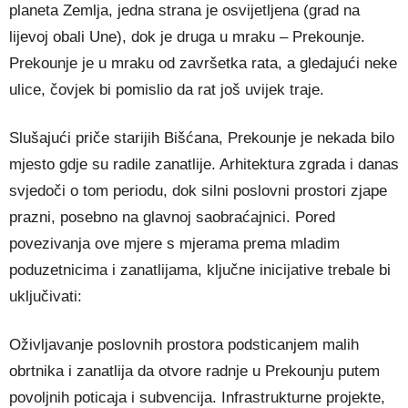
planeta Zemlja, jedna strana je osvijetljena (grad na
lijevoj obali Une), dok je druga u mraku – Prekounje.
Prekounje je u mraku od završetka rata, a gledajući neke
ulice, čovjek bi pomislio da rat još uvijek traje.
Slušajući priče starijih Bišćana, Prekounje je nekada bilo
mjesto gdje su radile zanatlije. Arhitektura zgrada i danas
svjedoči o tom periodu, dok silni poslovni prostori zjape
prazni, posebno na glavnoj saobraćajnici. Pored
povezivanja ove mjere s mjerama prema mladim
poduzetnicima i zanatlijama, ključne inicijative trebale bi
uključivati:
Oživljavanje poslovnih prostora podsticanjem malih
obrtnika i zanatlija da otvore radnje u Prekounju putem
povoljnih poticaja i subvencija. Infrastrukturne projekte,