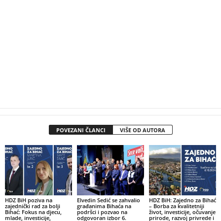
POVEZANI ČLANCI
VIŠE OD AUTORA
HDZ BiH poziva na
Elvedin Sedić se zahvalio
HDZ BiH: Zajedno za Bihać
zajednički rad za bolji
građanima Bihaća na
– Borba za kvalitetniji
Bihać: Fokus na djecu,
podršci i pozvao na
život, investicije, očuvanje
mlade, investicije,
odgovoran izbor 6.
prirode, razvoj privrede i