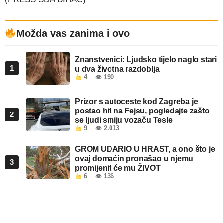
Možda vas zanima i ovo
Znanstvenici: Ljudsko tijelo naglo stari
1
u dva životna razdoblja
4
👁 190
Prizor s autoceste kod Zagreba je
postao hit na Fejsu, pogledajte zašto
2
se ljudi smiju vozaču Tesle
9
👁 2.013
GROM UDARIO U HRAST, a ono što je
ovaj domaćin pronašao u njemu
3
promijenit će mu ŽIVOT
6
👁 136