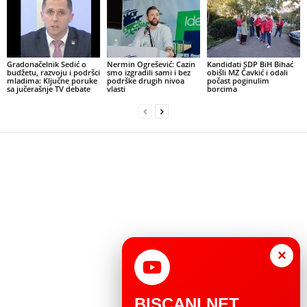
Gradonačelnik Sedić o
Nermin Ogrešević: Cazin
Kandidati SDP BiH Bihać
budžetu, razvoju i podršci
smo izgradili sami i bez
obišli MZ Čavkić i odali
mladima: Ključne poruke
podrške drugih nivoa
počast poginulim
sa jučerašnje TV debate
vlasti
borcima
×
BISCANI.NET