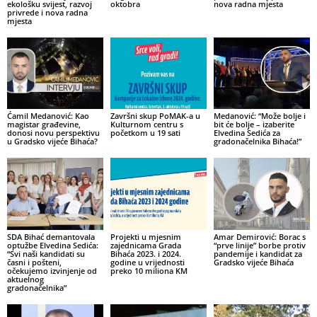
ekološku svijest, razvoj
oktobra
nova radna mjesta
privrede i nova radna
mjesta
Ćamil Medanović: Kao
Završni skup PoMAK-a u
Medanović: “Može bolje i
magistar građevine,
Kulturnom centru s
bit će bolje – izaberite
donosi novu perspektivu
početkom u 19 sati
Elvedina Sedića za
u Gradsko vijeće Bihaća?
gradonačelnika Bihaća!”
SDA Bihać demantovala
Projekti u mjesnim
Amar Demirović: Borac s
optužbe Elvedina Sedića:
zajednicama Grada
“prve linije” borbe protiv
“Svi naši kandidati su
Bihaća 2023. i 2024.
pandemije i kandidat za
časni i pošteni,
godine u vrijednosti
Gradsko vijeće Bihaća
očekujemo izvinjenje od
preko 10 miliona KM
aktuelnog
gradonačelnika”