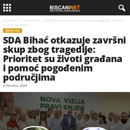
Naslovnica
Izbori 2024
SDA Bihać otkazuje završni skup zbog tragedije: Prioritet
su životi građana i...
IZBORI 2024
SDA Bihać otkazuje završni
skup zbog tragedije:
Prioritet su životi građana
i pomoć pogođenim
područjima
4 Oktobra, 2024