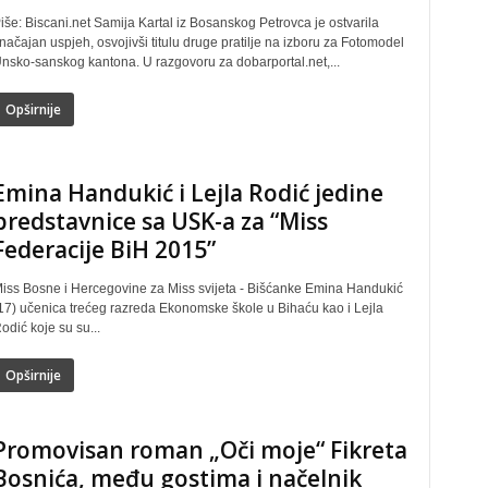
iše: Biscani.net Samija Kartal iz Bosanskog Petrovca je ostvarila
načajan uspjeh, osvojivši titulu druge pratilje na izboru za Fotomodel
nsko-sanskog kantona. U razgovoru za dobarportal.net,...
Opširnije
Emina Handukić i Lejla Rodić jedine
predstavnice sa USK-a za “Miss
Federacije BiH 2015”
iss Bosne i Hercegovine za Miss svijeta - Bišćanke Emina Handukić
17) učenica trećeg razreda Ekonomske škole u Bihaću kao i Lejla
odić koje su su...
Opširnije
Promovisan roman „Oči moje“ Fikreta
Bosnića, među gostima i načelnik