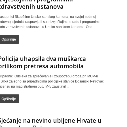
zdravstvenih ustanova
astupnici Skupštine Unsko-sanskog kantona, na svojoj sedmoj
edovnoj sjednici raspravljali su o izvještajima o radu i programima
ada zdravstvenih ustanova u Unsko-sanskom kantonu. Ono...
Opširnije
Policija uhapsila dva muškarca
prilikom pretresa automobila
ripadnici Odsjeka za sprečevanje i zoupotrebu droga pri MUP-u
SK-a zajedno sa pripadnicima policijske stanice Bosanski Petrovac
učer su na magistralnom putu M-5 zaustavili...
Opširnije
Sjećanje na nevino ubijene Hrvate u