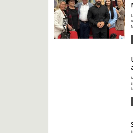
U
a
M
N
s
i