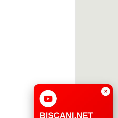
×
BISCANI.NET