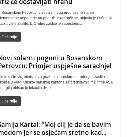
križ će dostavljati hranu
 Bosanskom Petrovcu je zbog snijega proglašeno stanje
lementarne nepogode na području ove opštine, objavio je Opštinski
tab civilne zaštite. Iz Civilne zaštite je saopšteno...
Opširnije
Novi solarni pogoni u Bosanskom
Petrovcu: Primjer uspješne saradnje!
lmir Imširović, ministar za građenje, prostorno uređenje i zaštitu
koliša u Vladi Unsko- sanskog kantona sa predstavnicima firme ASA
nergija obišao je lokaciju dvije...
Opširnije
Samija Kartal: “Moj cilj je da se bavim
modom jer se osjećam sretno kad...