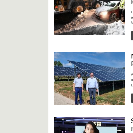
t
U
e
š
A
o
E