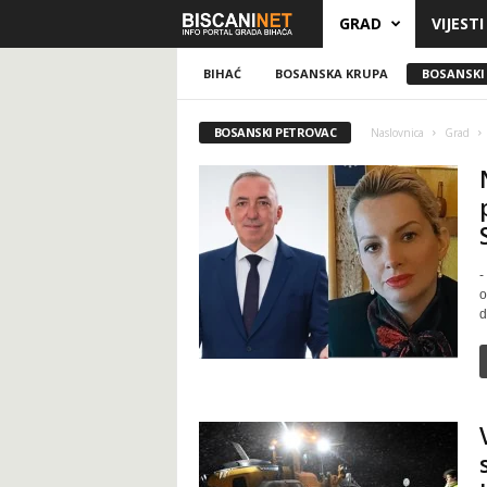
GRAD
VIJESTI
B
i
BIHAĆ
BOSANSKA KRUPA
BOSANSKI
s
BOSANSKI PETROVAC
Naslovnica
Grad
c
a
n
-
o
i
d
.
n
e