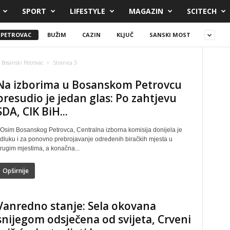
SPORT
LIFESTYLE
MAGAZIN
SCITECH
 PETROVAC
BUŽIM
CAZIN
KLJUČ
SANSKI MOST
Bosanski Petrovac
Stranica 3
Na izborima u Bosanskom Petrovcu
presudio je jedan glas: Po zahtjevu
SDA, CIK BiH...
 Osim Bosanskog Petrovca, Centralna izborna komisija donijela je
dluku i za ponovno prebrojavanje određenih biračkih mjesta u
rugim mjestima, a konačna...
Opširnije
Vanredno stanje: Sela okovana
snijegom odsječena od svijeta, Crveni