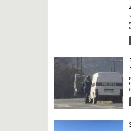
Z
r
r
P
U
j