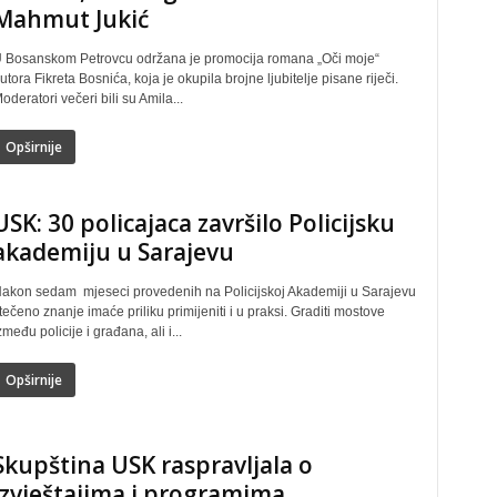
Mahmut Jukić
 Bosanskom Petrovcu održana je promocija romana „Oči moje“
utora Fikreta Bosnića, koja je okupila brojne ljubitelje pisane riječi.
oderatori večeri bili su Amila...
Opširnije
USK: 30 policajaca završilo Policijsku
akademiju u Sarajevu
akon sedam mjeseci provedenih na Policijskoj Akademiji u Sarajevu
tečeno znanje imaće priliku primijeniti i u praksi. Graditi mostove
zmeđu policije i građana, ali i...
Opširnije
Skupština USK raspravljala o
izvještajima i programima