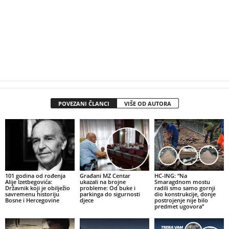
POVEZANI ČLANCI
VIŠE OD AUTORA
101 godina od rođenja
Građani MZ Centar
HC-ING: “Na
Alije Izetbegovića:
ukazali na brojne
Smaragdnom mostu
Državnik koji je obilježio
probleme: Od buke i
radili smo samo gornji
savremenu historiju
parkinga do sigurnosti
dio konstrukcije, donje
Bosne i Hercegovine
djece
postrojenje nije bilo
predmet ugovora”