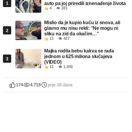
1
auto pa joj priredili iznenađenje života
4
👁 281
Mislio da je kupio kuću iz snova, ali
glavno mu nisu rekli: “Ne mogu ni
2
sliku na zid da okačim…”
11
👁 427
Majka rodila bebu kakva se rađa
jednom u 625 miliona slučajeva
3
(VIDEO)
11
👁 1.040
174
4.719
prije 38 dana