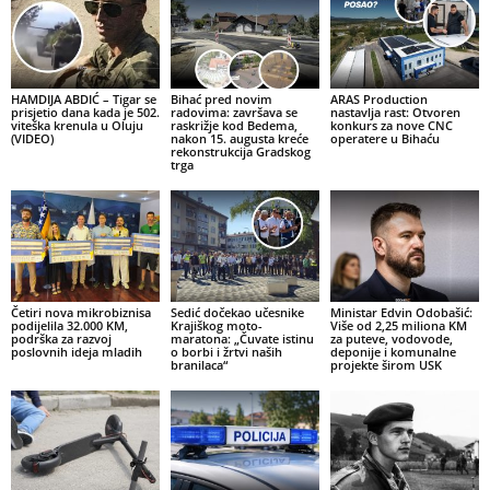
HAMDIJA ABDIĆ – Tigar se
Bihać pred novim
ARAS Production
prisjetio dana kada je 502.
radovima: završava se
nastavlja rast: Otvoren
viteška krenula u Oluju
raskrižje kod Bedema,
konkurs za nove CNC
(VIDEO)
nakon 15. augusta kreće
operatere u Bihaću
rekonstrukcija Gradskog
trga
Četiri nova mikrobiznisa
Sedić dočekao učesnike
Ministar Edvin Odobašić:
podijelila 32.000 KM,
Krajiškog moto-
Više od 2,25 miliona KM
podrška za razvoj
maratona: „Čuvate istinu
za puteve, vodovode,
poslovnih ideja mladih
o borbi i žrtvi naših
deponije i komunalne
branilaca“
projekte širom USK