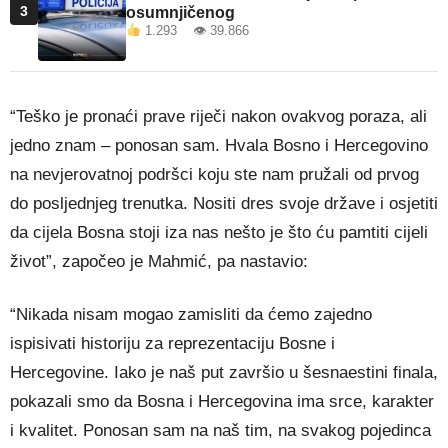
3
osumnjičenog
1.293 👁 39.866
“Teško je pronaći prave riječi nakon ovakvog poraza, ali
jedno znam – ponosan sam. Hvala Bosno i Hercegovino
na nevjerovatnoj podršci koju ste nam pružali od prvog
do posljednjeg trenutka. Nositi dres svoje države i osjetiti
da cijela Bosna stoji iza nas nešto je što ću pamtiti cijeli
život”, započeo je Mahmić, pa nastavio:
“Nikada nisam mogao zamisliti da ćemo zajedno
ispisivati historiju za reprezentaciju Bosne i
Hercegovine. Iako je naš put završio u šesnaestini finala,
pokazali smo da Bosna i Hercegovina ima srce, karakter
i kvalitet. Ponosan sam na naš tim, na svakog pojedinca