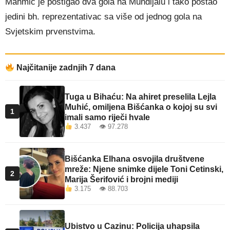
Mahmić je postigao dva gola na Mundijalu i tako postao
jedini bh. reprezentativac sa više od jednog gola na
Svjetskim prvenstvima.
Najčitanije zadnjih 7 dana
Tuga u Bihaću: Na ahiret preselila Lejla
Muhić, omiljena Bišćanka o kojoj su svi
1
imali samo riječi hvale
3.437 👁 97.278
Bišćanka Elhana osvojila društvene
mreže: Njene snimke dijele Toni Cetinski,
2
Marija Šerifović i brojni mediji
3.175 👁 88.703
Ubistvo u Cazinu: Policija uhapsila