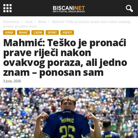
Naslovnica
Grad
Bihać
Mahmić: Teško je pronaći prave riječi nakon ovakvog
poraza, ali jedno znam...
GRAD
BIHAĆ
CAZIN
SPORT
VIJESTI
Mahmić: Teško je pronaći
prave riječi nakon
ovakvog poraza, ali jedno
znam – ponosan sam
3 Jula, 2026