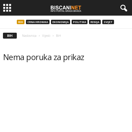
BIH
CRNA HRONIKA
EKONOMIJA
POLITIKA
REGIJA
SVIJET
BIH
Naslovnica
Vijesti
BiH
Nema poruka za prikaz