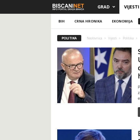
GRAD
VIJESTI
B
i
BIH
CRNA HRONIKA
EKONOMIJA
s
POLITIKA
Naslovnica
Vijesti
Politika
c
a
n
P
i
z
e
.
n
e