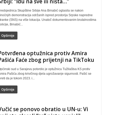
Srbiji: “Idu na sve ili ništa…”
redsjednica Skupštine Srbije Ana Brnabić oglasila se nakon
inoćnjih demonstracija održanih ispred prostorija Srpske napredne
tranke (SNS) na više lokacija. Unatoč dokumentovanim brutalnostima
olicije, Brnabić...
Opširnije
Potvrđena optužnica protiv Amira
Pašića Faće zbog prijetnji na TikToku
pćinski sud u Sarajevu potvrdio je optužnicu Tužilaštva KS protiv
mira Pašića zbog krivičnog djela ugrožavanje sigurnosti. Pašić se
ereti da je tokom 2023. i...
Opširnije
Vučić se ponovo obratio u UN-u: Vi