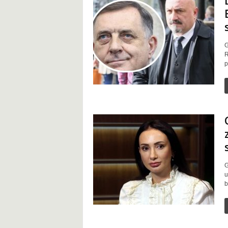
G
R
p
G
u
b