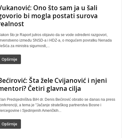
Vukanović: Ono što sam ja u šali
govorio bi mogla postati surova
realnost
akon što je Raport jutros objavio da se vode određeni razgovori,
rvenstveno između SNSD-a i HDZ-a, o mogućem povratku Nenada
ešića za ministra sigurnosti,...
Opširnije
Bećirović: Šta žele Cvijanović i njeni
mentori? Četiri glavna cilja
lan Predsjedništva BiH dr. Denis Bećirović obratio se danas na press
onferenciji, a tema je "Jačanje strateškog partnerstva Bosne i
ercegovine i Sjedinjenih Američkih...
Opširnije