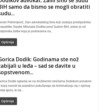
Dodikov advokat: Žalili smo se Sudu
BiH samo da bismo se mogli obratiti
sudu...
oran Petronijević, član advokatskog tima koji zastupa predsjednika
epublike Srpske Milorada Dodika pred Sudom BiH, jedan je od
otpisnika žalbe koja je podnesena na...
Opširnije
Gorica Dodik: Godinama ste nož
zabijali u leđa – sad se davite u
sopstvenom...
orica Dodik oglasila se na društvenim mrežama žestokom porukom
 kojoj navodi da pojedinci pokušavaju da kriminalizuju nju i njenog
rata Igora, te da...
Opširnije