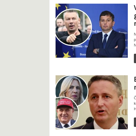
N
p
N
Č
k
H