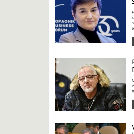
t
P
s
s
p
O
A
t