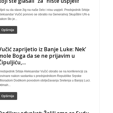
koji ste glasali “za” niste uspjeli!
tjeli su da stave žig na naše čelo i nisu uspjeli. Predsjednik Srbije
leksandar Vučić ponovo se obratio na Generalnoj Skupštini UN-a
akon što je...
Opširnije
Vučić zaprijetio iz Banje Luke: Nek’
mole Boga da se ne prijavim u
Čipuljiću,...
redsjednik Srbije Aleksandar Vučić obratio se na konferenciji za
ovinare nakon sastanka s predsjednikom Republike Srpske
iloradom Dodikom povodom obilježavanja Sretenja u Banjoj Luci.
dmah...
Opširnije