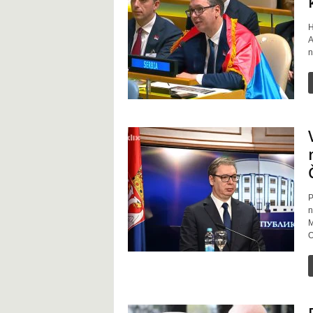
H
A
n
P
n
M
O