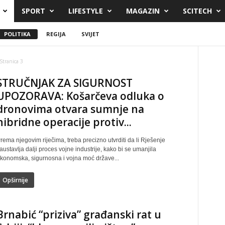
SPORT
LIFESTYLE
MAGAZIN
SCITECH
POLITIKA
REGIJA
SVIJET
Stranica 3
STRUČNJAK ZA SIGURNOST
UPOZORAVA: Košarčeva odluka o
dronovima otvara sumnje na
hibridne operacije protiv...
rema njegovim riječima, treba precizno utvrditi da li Rješenje
austavlja dalji proces vojne industrije, kako bi se umanjila
konomska, sigurnosna i vojna moć države...
Opširnije
Brnabić “priziva” građanski rat u