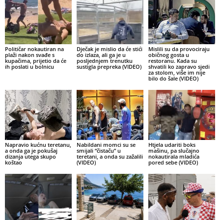
Političar nokautiran na
Dječak je mislio da će stići
Mislili su da provociraju
plaži nakon svađe s
do izlaza, ali ga je u
običnog gosta u
kupačima, prijetio da će
posljednjem trenutku
restoranu. Kada su
ih poslati u bolnicu
sustigla prepreka (VIDEO)
shvatili ko zapravo sjedi
za stolom, više im nije
bilo do šale (VIDEO)
Napravio kućnu teretanu,
Nabildani momci su se
Htjela udariti boks
a onda ga je pokušaj
smijali “čistaču” u
mašinu, pa slučajno
dizanja utega skupo
teretani, a onda su zažalili
nokautirala mladića
koštao
(VIDEO)
pored sebe (VIDEO)