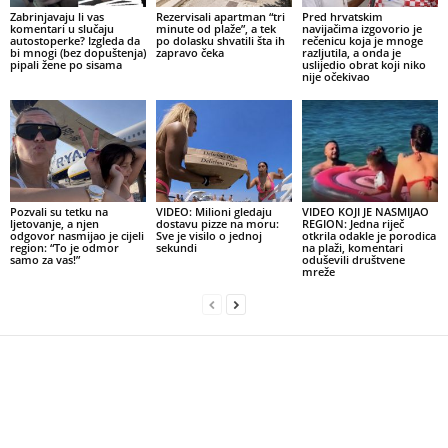
Zabrinjavaju li vas
Rezervisali apartman “tri
Pred hrvatskim
komentari u slučaju
minute od plaže”, a tek
navijačima izgovorio je
autostoperke? Izgleda da
po dolasku shvatili šta ih
rečenicu koja je mnoge
bi mnogi (bez dopuštenja)
zapravo čeka
razljutila, a onda je
pipali žene po sisama
uslijedio obrat koji niko
nije očekivao
Pozvali su tetku na
VIDEO: Milioni gledaju
VIDEO KOJI JE NASMIJAO
ljetovanje, a njen
dostavu pizze na moru:
REGION: Jedna riječ
odgovor nasmijao je cijeli
Sve je visilo o jednoj
otkrila odakle je porodica
region: “To je odmor
sekundi
na plaži, komentari
samo za vas!”
oduševili društvene
mreže