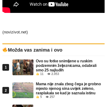
(novizivot.net)
Možda vas zanima i ovo
Ovo su fotke snimljene u ruskim
podzemnim željeznicama, odabrali
1
smo 25 najluđih
11
👁 2.053
Mama nije znala zbog čega je grobno
mjesto njenog sina uvijek zeleno,
2
rasplakala se kad je saznala istinu
5
👁 257