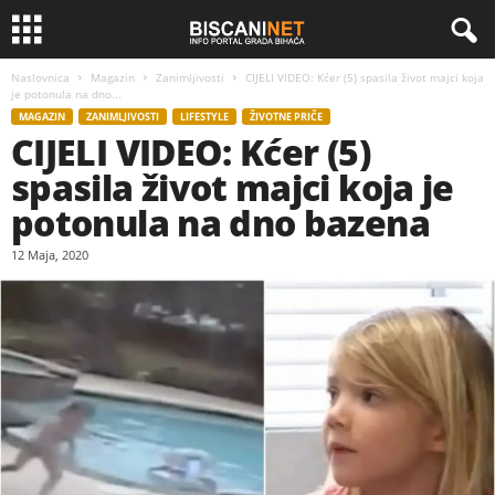
Naslovnica
Magazin
Zanimljivosti
CIJELI VIDEO: Kćer (5) spasila život majci koja
je potonula na dno...
MAGAZIN
ZANIMLJIVOSTI
LIFESTYLE
ŽIVOTNE PRIČE
CIJELI VIDEO: Kćer (5)
spasila život majci koja je
potonula na dno bazena
12 Maja, 2020