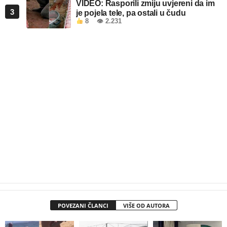
VIDEO: Rasporili zmiju uvjereni da im
3
je pojela tele, pa ostali u čudu
8
👁 2.231
POVEZANI ČLANCI
VIŠE OD AUTORA