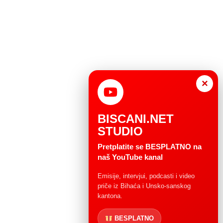
×
BISCANI.NET
STUDIO
Pretplatite se BESPLATNO na
naš YouTube kanal
Emisije, intervjui, podcasti i video
priče iz Bihaća i Unsko-sanskog
kantona.
BESPLATNO