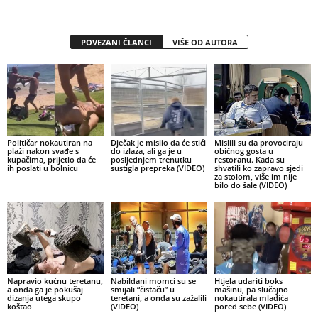
POVEZANI ČLANCI
VIŠE OD AUTORA
Političar nokautiran na
Dječak je mislio da će stići
Mislili su da provociraju
plaži nakon svađe s
do izlaza, ali ga je u
običnog gosta u
kupačima, prijetio da će
posljednjem trenutku
restoranu. Kada su
ih poslati u bolnicu
sustigla prepreka (VIDEO)
shvatili ko zapravo sjedi
za stolom, više im nije
bilo do šale (VIDEO)
Napravio kućnu teretanu,
Nabildani momci su se
Htjela udariti boks
a onda ga je pokušaj
smijali “čistaču” u
mašinu, pa slučajno
dizanja utega skupo
teretani, a onda su zažalili
nokautirala mladića
koštao
(VIDEO)
pored sebe (VIDEO)