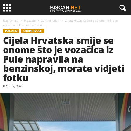
Naslovnica
Magazin
Zanimljivosti
Cijela Hrvatska smije se onome što je
vozačica iz Pule napravila na...
MAGAZIN
ZANIMLJIVOSTI
Cijela Hrvatska smije se
onome što je vozačica iz
Pule napravila na
benzinskoj, morate vidjeti
fotku
8 Aprila, 2025