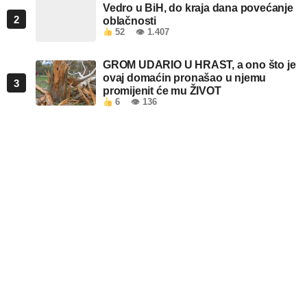
Vedro u BiH, do kraja dana povećanje
2
oblačnosti
52
👁 1.407
GROM UDARIO U HRAST, a ono što je
ovaj domaćin pronašao u njemu
3
promijenit će mu ŽIVOT
6
👁 136