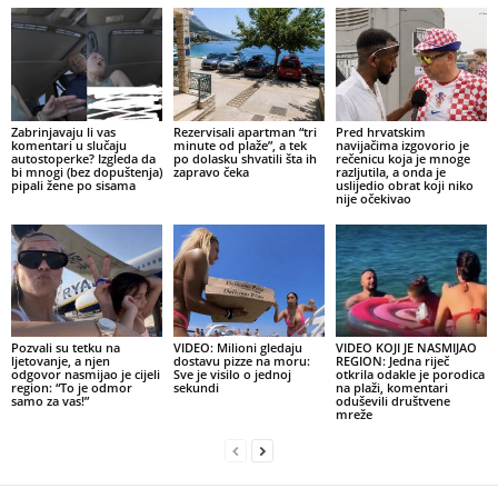
Zabrinjavaju li vas
Rezervisali apartman “tri
Pred hrvatskim
komentari u slučaju
minute od plaže”, a tek
navijačima izgovorio je
autostoperke? Izgleda da
po dolasku shvatili šta ih
rečenicu koja je mnoge
bi mnogi (bez dopuštenja)
zapravo čeka
razljutila, a onda je
pipali žene po sisama
uslijedio obrat koji niko
nije očekivao
Pozvali su tetku na
VIDEO: Milioni gledaju
VIDEO KOJI JE NASMIJAO
ljetovanje, a njen
dostavu pizze na moru:
REGION: Jedna riječ
odgovor nasmijao je cijeli
Sve je visilo o jednoj
otkrila odakle je porodica
region: “To je odmor
sekundi
na plaži, komentari
samo za vas!”
oduševili društvene
mreže