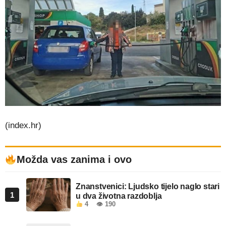
(index.hr)
Možda vas zanima i ovo
Znanstvenici: Ljudsko tijelo naglo stari
1
u dva životna razdoblja
4
👁 190