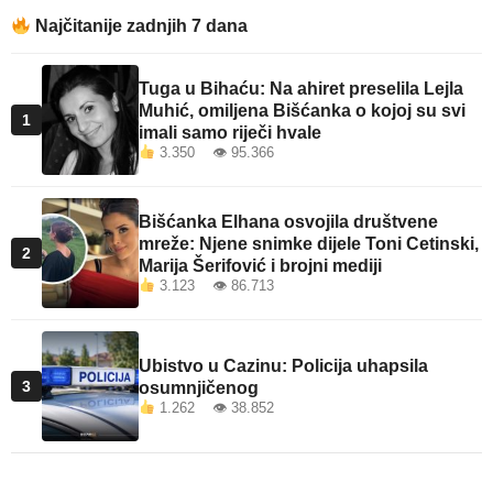
Najčitanije zadnjih 7 dana
Tuga u Bihaću: Na ahiret preselila Lejla
Muhić, omiljena Bišćanka o kojoj su svi
1
imali samo riječi hvale
3.350 👁 95.366
Bišćanka Elhana osvojila društvene
mreže: Njene snimke dijele Toni Cetinski,
2
Marija Šerifović i brojni mediji
3.123 👁 86.713
Ubistvo u Cazinu: Policija uhapsila
3
osumnjičenog
1.262 👁 38.852