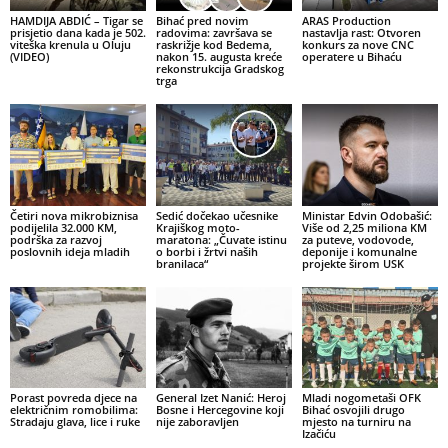
HAMDIJA ABDIĆ – Tigar se
Bihać pred novim
ARAS Production
prisjetio dana kada je 502.
radovima: završava se
nastavlja rast: Otvoren
viteška krenula u Oluju
raskrižje kod Bedema,
konkurs za nove CNC
(VIDEO)
nakon 15. augusta kreće
operatere u Bihaću
rekonstrukcija Gradskog
trga
Četiri nova mikrobiznisa
Sedić dočekao učesnike
Ministar Edvin Odobašić:
podijelila 32.000 KM,
Krajiškog moto-
Više od 2,25 miliona KM
podrška za razvoj
maratona: „Čuvate istinu
za puteve, vodovode,
poslovnih ideja mladih
o borbi i žrtvi naših
deponije i komunalne
branilaca“
projekte širom USK
Porast povreda djece na
General Izet Nanić: Heroj
Mladi nogometaši OFK
električnim romobilima:
Bosne i Hercegovine koji
Bihać osvojili drugo
Stradaju glava, lice i ruke
nije zaboravljen
mjesto na turniru na
Izačiću