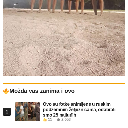
Možda vas zanima i ovo
Ovo su fotke snimljene u ruskim
podzemnim željeznicama, odabrali
1
smo 25 najluđih
11
👁 2.053