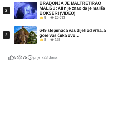
BRADONJA JE MALTRETIRAO
MALIŠU: Ali nije znao da je mališa
2
BOKSER! (VIDEO)
8
👁 20.093
649 stepenaca vas dijeli od vrha, a
3
gore vas čeka ovo…
8
👁 153
5
75
prije 723 dana