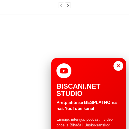
×
BISCANI.NET
STUDIO
Pretplatite se BESPLATNO na
naš YouTube kanal
Emisije, intervjui, podcasti i video
priče iz Bihaća i Unsko-sanskog