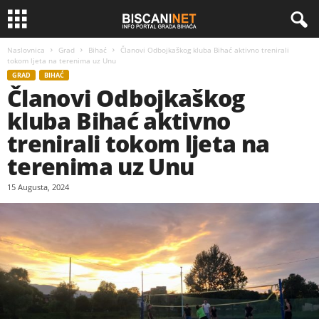
Naslovnica
Grad
Bihać
Članovi Odbojkaškog kluba Bihać aktivno trenirali
tokom ljeta na terenima uz Unu
GRAD
BIHAĆ
Članovi Odbojkaškog
kluba Bihać aktivno
trenirali tokom ljeta na
terenima uz Unu
15 Augusta, 2024