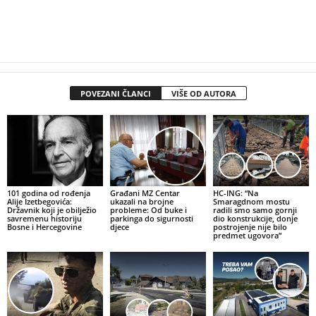
POVEZANI ČLANCI
VIŠE OD AUTORA
101 godina od rođenja
Građani MZ Centar
HC-ING: “Na
Alije Izetbegovića:
ukazali na brojne
Smaragdnom mostu
Državnik koji je obilježio
probleme: Od buke i
radili smo samo gornji
savremenu historiju
parkinga do sigurnosti
dio konstrukcije, donje
Bosne i Hercegovine
djece
postrojenje nije bilo
predmet ugovora”