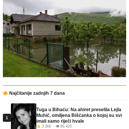
Najčitanije zadnjih 7 dana
Tuga u Bihaću: Na ahiret preselila Lejla
Muhić, omiljena Bišćanka o kojoj su svi
1
imali samo riječi hvale
3.366 👁 95.420