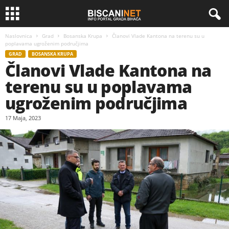
Naslovnica
Grad
Bosanska Krupa
Članovi Vlade Kantona na terenu su u
poplavama ugroženim područjima
GRAD
BOSANSKA KRUPA
Članovi Vlade Kantona na
terenu su u poplavama
ugroženim područjima
17 Maja, 2023