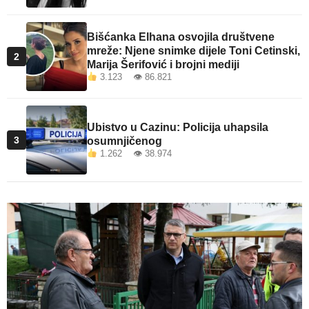
Bišćanka Elhana osvojila društvene
mreže: Njene snimke dijele Toni Cetinski,
2
Marija Šerifović i brojni mediji
3.123 👁 86.821
Ubistvo u Cazinu: Policija uhapsila
3
osumnjičenog
1.262 👁 38.974