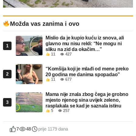
Možda vas zanima i ovo
Mislio da je kupio kuću iz snova, ali
glavno mu nisu rekli: “Ne mogu ni
1
sliku na zid da okačim…”
11
👁 427
“Komšija koji je mlađi od mene preko
2
20 godina me danima spopadao”
11
👁 677
Mama nije znala zbog čega je grobno
mjesto njenog sina uvijek zeleno,
3
rasplakala se kad je saznala istinu
5
👁 257
7
48
prije 1179 dana