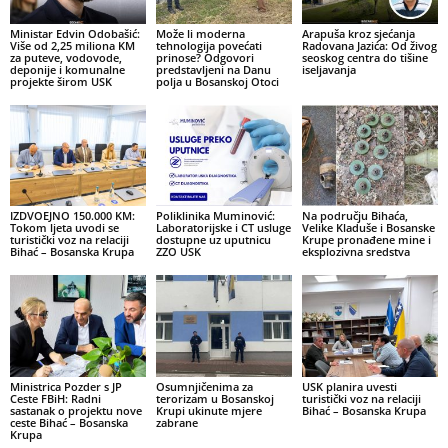
Ministar Edvin Odobašić:
Može li moderna
Arapuša kroz sjećanja
Više od 2,25 miliona KM
tehnologija povećati
Radovana Jazića: Od živog
za puteve, vodovode,
prinose? Odgovori
seoskog centra do tišine
deponije i komunalne
predstavljeni na Danu
iseljavanja
projekte širom USK
polja u Bosanskoj Otoci
IZDVOEJNO 150.000 KM:
Poliklinika Muminović:
Na području Bihaća,
Tokom ljeta uvodi se
Laboratorijske i CT usluge
Velike Kladuše i Bosanske
turistički voz na relaciji
dostupne uz uputnicu
Krupe pronađene mine i
Bihać – Bosanska Krupa
ZZO USK
eksplozivna sredstva
Ministrica Pozder s JP
Osumnjičenima za
USK planira uvesti
Ceste FBiH: Radni
terorizam u Bosanskoj
turistički voz na relaciji
sastanak o projektu nove
Krupi ukinute mjere
Bihać – Bosanska Krupa
ceste Bihać – Bosanska
zabrane
Krupa