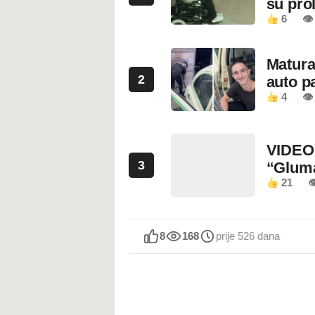
su prol
6
👁
Maturan
2
auto pa
4
👁
VIDEO:
3
“Glum
21

8
168
prije 526 dana