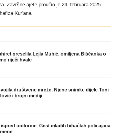
. Završne ajete proučio je 24. februara 2025.
hafiza Kur'ana.
hiret preselila Lejla Muhić, omiljena Bišćanka o
mo riječi hvale
ojila društvene mreže: Njene snimke dijele Toni
fović i brojni mediji
ispred uniforme: Gest mladih bihaćkih policajaca
omene