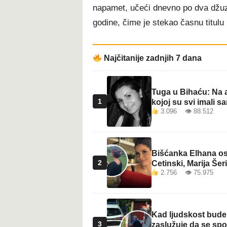
napamet, učeći dnevno po dva džuza
godine, čime je stekao časnu titulu 
Najčitanije zadnjih 7 dana
Tuga u Bihaću: Na a
1
kojoj su svi imali sa
3.096 👁 88.512
Bišćanka Elhana osv
2
Cetinski, Marija Šeri
2.756 👁 75.975
Kad ljudskost bude 
3
zaslužuje da se sp