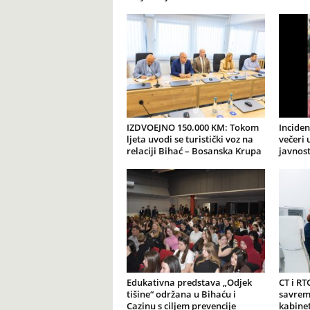
IZDVOEJNO 150.000 KM: Tokom
Incide
ljeta uvodi se turistički voz na
večeri 
relaciji Bihać – Bosanska Krupa
javnost
Edukativna predstava „Odjek
CT i RT
tišine“ održana u Bihaću i
savrem
Cazinu s ciljem prevencije
kabine