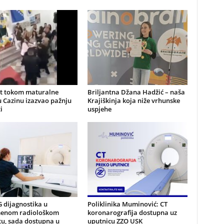
nt tokom maturalne
Briljantna Džana Hadžić – naša
u Cazinu izazvao pažnju
Krajiškinja koja niže vrhunske
i
uspjehe
G dijagnostika u
Poliklinika Muminović: CT
enom radiološkom
koronarografija dostupna uz
tu, sada dostupna u
uputnicu ZZO USK