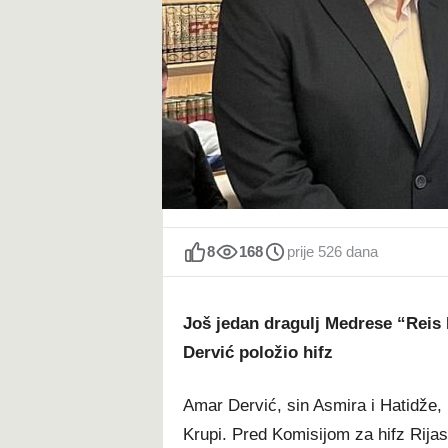
t
8
168
prije 526 dana
Još jedan dragulj Medrese “Reis
Dervić položio hifz
Amar Dervić, sin Asmira i Hatidže,
Krupi. Pred Komisijom za hifz Rijas