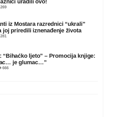
aznici uradili ovo!
 269
ti iz Mostara razrednici “ukrali”
 joj priredili iznenađenje života
 281
 “Bihaćko ljeto” – Promocija knjige:
ac… je glumac…”
 666