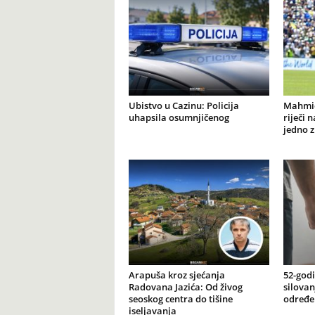
Ubistvo u Cazinu: Policija
Mahmić
uhapsila osumnjičenog
riječi 
jedno 
Arapuša kroz sjećanja
52-godi
Radovana Jazića: Od živog
silovan
seoskog centra do tišine
određe
iseljavanja