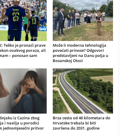
: Teško je pronaći prave
Može li moderna tehnologija
nakon ovakvog poraza, ali
povećati prinose? Odgovori
znam – ponosan sam
predstavljeni na Danu polja u
Bosanskoj Otoci
šnjaku iz Cazina zbog
Brza cesta od 46 kilometara do
ja i nasilja u porodici
Hrvatske trebala bi biti
n jednomjesečni pritvor
završena do 2031. godine