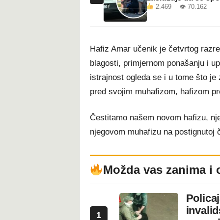
2.469 👁 70.162
Hafiz Amar učenik je četvrtog razr
blagosti, primjernom ponašanju i up
istrajnost ogleda se i u tome što je
pred svojim muhafizom, hafizom p
Čestitamo našem novom hafizu, njeg
njegovom muhafizu na postignutoj ča
Možda vas zanima i 
Polica
invali
1