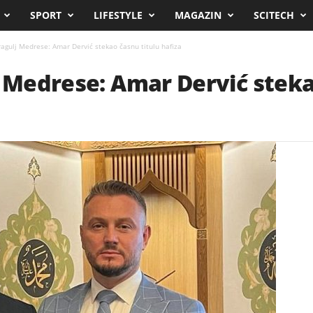
SPORT
LIFESTYLE
MAGAZIN
SCITECH
ragulj Medrese: Amar Dervić stekao časnu titulu hafiza
j Medrese: Amar Dervić steka