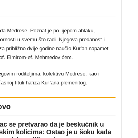
eda Medrese. Poznat je po lijepom ahlaku,
ornosti u svemu što radi. Njegova predanost i
 za približno dvije godine naučio Kur'an napamet
rof. Elmirom-ef. Mehmedovićem.
ovim roditeljima, kolektivu Medrese, kao i
snoj tituli hafiza Kur’ana plemenitog.
ovo
jac se pretvarao da je beskućnik u
dskim kolicima: Ostao je u šoku kada