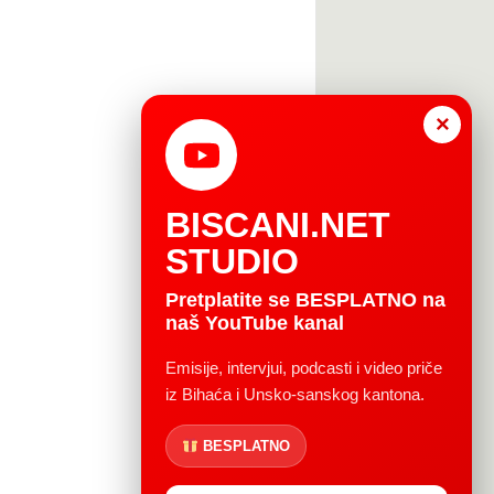
×
BISCANI.NET
STUDIO
Pretplatite se BESPLATNO na
naš YouTube kanal
Emisije, intervjui, podcasti i video priče
iz Bihaća i Unsko-sanskog kantona.
BESPLATNO