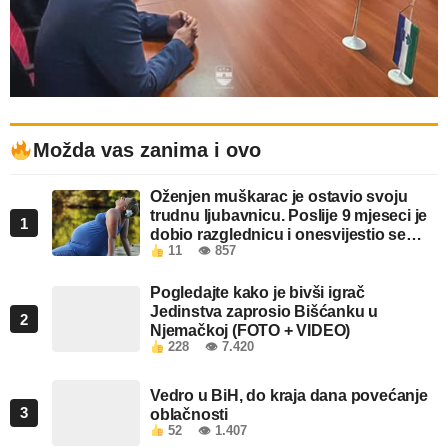
Možda vas zanima i ovo
Oženjen muškarac je ostavio svoju
trudnu ljubavnicu. Poslije 9 mjeseci je
1
dobio razglednicu i onesvijestio se
11
👁 857
kada je pročitao šta piše!
Pogledajte kako je bivši igrač
Jedinstva zaprosio Bišćanku u
2
Njemačkoj (FOTO + VIDEO)
228
👁 7.420
Vedro u BiH, do kraja dana povećanje
3
oblačnosti
52
👁 1.407