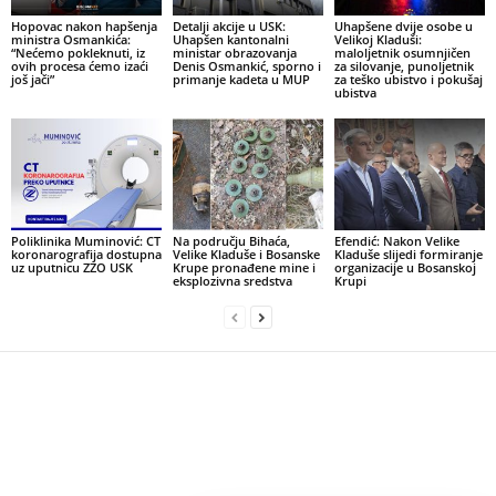
Hopovac nakon hapšenja
Detalji akcije u USK:
Uhapšene dvije osobe u
ministra Osmankića:
Uhapšen kantonalni
Velikoj Kladuši:
“Nećemo pokleknuti, iz
ministar obrazovanja
maloljetnik osumnjičen
ovih procesa ćemo izaći
Denis Osmankić, sporno i
za silovanje, punoljetnik
još jači”
primanje kadeta u MUP
za teško ubistvo i pokušaj
ubistva
Poliklinika Muminović: CT
Na području Bihaća,
Efendić: Nakon Velike
koronarografija dostupna
Velike Kladuše i Bosanske
Kladuše slijedi formiranje
uz uputnicu ZZO USK
Krupe pronađene mine i
organizacije u Bosanskoj
eksplozivna sredstva
Krupi