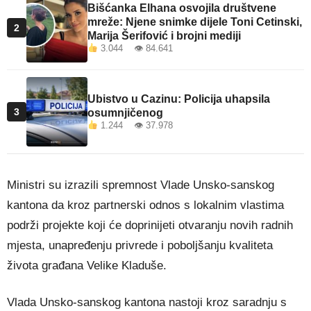
Bišćanka Elhana osvojila društvene
mreže: Njene snimke dijele Toni Cetinski,
2
Marija Šerifović i brojni mediji
3.044 👁 84.641
Ubistvo u Cazinu: Policija uhapsila
3
osumnjičenog
1.244 👁 37.978
Ministri su izrazili spremnost Vlade Unsko-sanskog
kantona da kroz partnerski odnos s lokalnim vlastima
podrži projekte koji će doprinijeti otvaranju novih radnih
mjesta, unapređenju privrede i poboljšanju kvaliteta
života građana Velike Kladuše.
Vlada Unsko-sanskog kantona nastoji kroz saradnju s