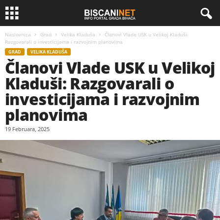
Naslovnica
Grad
Velika Kladuša
Članovi Vlade USK u Velikoj Kladuši:
Razgovarali o investicijama i razvojnim planovima
GRAD
VELIKA KLADUŠA
Članovi Vlade USK u Velikoj
Kladuši: Razgovarali o
investicijama i razvojnim
planovima
19 Februara, 2025