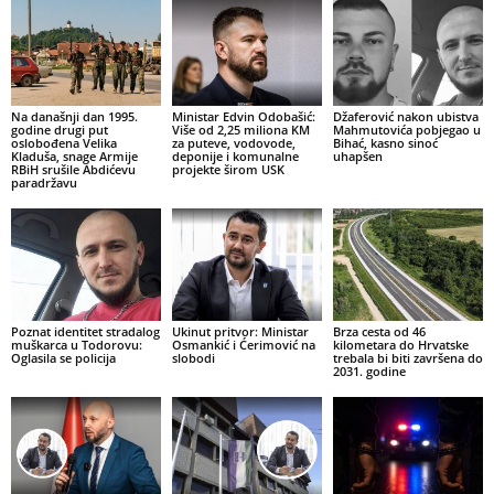
Na današnji dan 1995.
Ministar Edvin Odobašić:
Džaferović nakon ubistva
godine drugi put
Više od 2,25 miliona KM
Mahmutovića pobjegao u
oslobođena Velika
za puteve, vodovode,
Bihać, kasno sinoć
Kladuša, snage Armije
deponije i komunalne
uhapšen
RBiH srušile Abdićevu
projekte širom USK
paradržavu
Poznat identitet stradalog
Ukinut pritvor: Ministar
Brza cesta od 46
muškarca u Todorovu:
Osmankić i Ćerimović na
kilometara do Hrvatske
Oglasila se policija
slobodi
trebala bi biti završena do
2031. godine