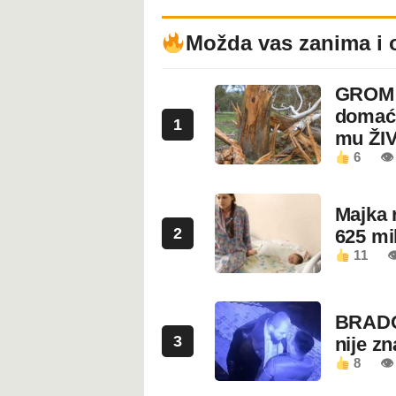
Možda vas zanima i 
GROM U
domaći
1
mu ŽI
6
👁
Majka 
2
625 mi
11

BRADO
3
nije z
8
👁 