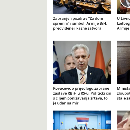
Zabranjen pozdrav “Za dom
U Livnu
spremni” i simboli Armije BiH,
Izetbeg
predviđene i kazne zatvora
Armije 
Kovačević o prijedlogu zabrane
Minista
zastave RBiH u RS-u: Politički čin
zloupot
s ciljem ponižavanja žrtava, to
štale z
je udar na mir