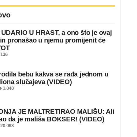
ovo
DARIO U HRAST, a ono što je ovaj
n pronašao u njemu promijenit će
VOT
 136
rodila bebu kakva se rađa jednom u
liona slučajeva (VIDEO)
 1.040
NJA JE MALTRETIRAO MALIŠU: Ali
nao da je mališa BOKSER! (VIDEO)
20.093