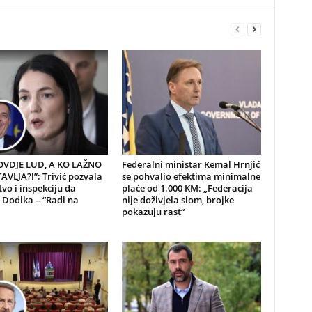
 OVDJE LUD, A KO LAŽNO
Federalni ministar Kemal Hrnjić
VLJA?!”: Trivić pozvala
se pohvalio efektima minimalne
tvo i inspekciju da
plaće od 1.000 KM: „Federacija
 Dodika – “Radi na
nije doživjela slom, brojke
pokazuju rast“