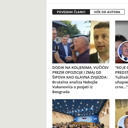
POVEZANI ČLANCI
VIŠE OD AUTORA
DODIK NA KOLJENIMA, VUČIĆEV
“KO JE
PREZIR OPOZICIJE I ZMAJ OD
PREDSTA
ŠIPOVA KAO GLAVNA ZVIJEZDA:
Tužilaš
Brutalna analiza Nebojše
uhapse
Vukanovića o posjeti iz
crno…”
Beograda