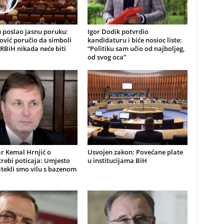
 poslao jasnu poruku:
Igor Dodik potvrdio
ović poručio da simboli
kandidaturu i biće nosioc liste:
RBiH nikada neće biti
“Politiku sam učio od najboljeg,
od svog oca”
r Kemal Hrnjić o
Usvojen zakon: Povećane plate
rebi poticaja: Umjesto
u institucijama BiH
atekli smo vilu s bazenom