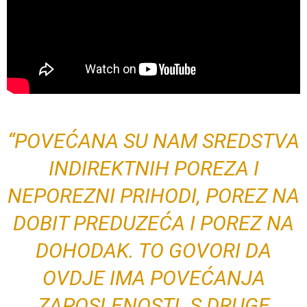
“POVEĆANA SU NAM SREDSTVA
INDIREKTNIH POREZA I
NEPOREZNI PRIHODI, POREZ NA
DOBIT PREDUZEĆA I POREZ NA
DOHODAK. TO GOVORI DA
OVDJE IMA POVEĆANJA
ZAPOSLENOSTI. S DRUGE