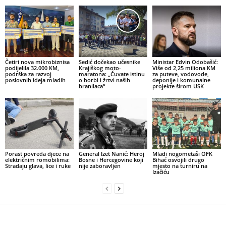
Četiri nova mikrobiznisa
Sedić dočekao učesnike
Ministar Edvin Odobašić:
podijelila 32.000 KM,
Krajiškog moto-
Više od 2,25 miliona KM
podrška za razvoj
maratona: „Čuvate istinu
za puteve, vodovode,
poslovnih ideja mladih
o borbi i žrtvi naših
deponije i komunalne
branilaca“
projekte širom USK
Porast povreda djece na
General Izet Nanić: Heroj
Mladi nogometaši OFK
električnim romobilima:
Bosne i Hercegovine koji
Bihać osvojili drugo
Stradaju glava, lice i ruke
nije zaboravljen
mjesto na turniru na
Izačiću