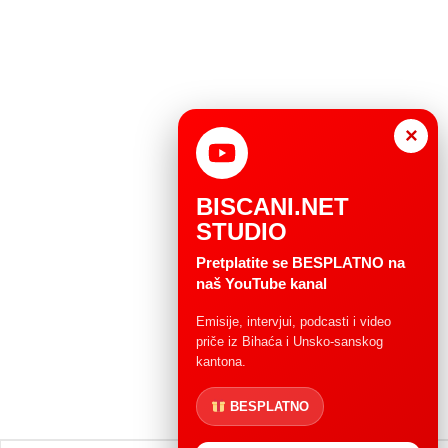
×
BISCANI.NET
STUDIO
Pretplatite se BESPLATNO na
naš YouTube kanal
Emisije, intervjui, podcasti i video
priče iz Bihaća i Unsko-sanskog
kantona.
BESPLATNO