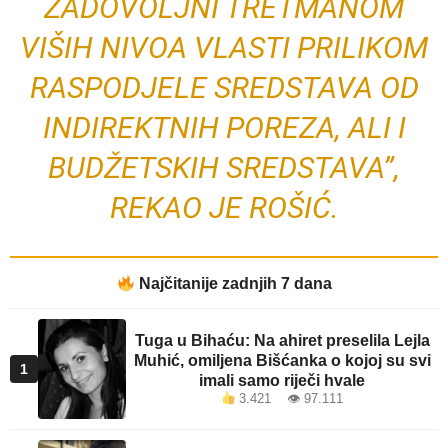
ZADOVOLJNI TRETMANOM
VIŠIH NIVOA VLASTI PRILIKOM
RASPODJELE SREDSTAVA OD
INDIREKTNIH POREZA, ALI I
BUDŽETSKIH SREDSTAVA”,
REKAO JE ROŠIĆ.
Najčitanije zadnjih 7 dana
Tuga u Bihaću: Na ahiret preselila Lejla
Muhić, omiljena Bišćanka o kojoj su svi
1
imali samo riječi hvale
3.421 👁 97.111