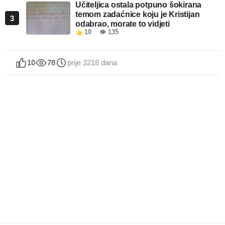
Učiteljica ostala potpuno šokirana
temom zadaćnice koju je Kristijan
3
odabrao, morate to vidjeti
10
👁 135
10
78
prije 3218 dana