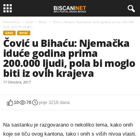
Naslovnica
Grad
Bihać
Čović u Bihaću: Njemačka iduće godina prima 200.000
ljudi, pola bi moglo...
GRAD
BIHAĆ
Čović u Bihaću: Njemačka
iduće godina prima
200.000 ljudi, pola bi moglo
biti iz ovih krajeva
17 Oktobra, 2017
10
78
prije 3218 dana
Na sastanku je razgovarano o nekoliko tema, kako onih
koje se tiču ovog kantona, tako i onih s viših nivoa vlasti.