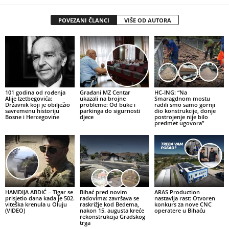
POVEZANI ČLANCI
VIŠE OD AUTORA
101 godina od rođenja
Građani MZ Centar
HC-ING: “Na
Alije Izetbegovića:
ukazali na brojne
Smaragdnom mostu
Državnik koji je obilježio
probleme: Od buke i
radili smo samo gornji
savremenu historiju
parkinga do sigurnosti
dio konstrukcije, donje
Bosne i Hercegovine
djece
postrojenje nije bilo
predmet ugovora”
HAMDIJA ABDIĆ – Tigar se
Bihać pred novim
ARAS Production
prisjetio dana kada je 502.
radovima: završava se
nastavlja rast: Otvoren
viteška krenula u Oluju
raskrižje kod Bedema,
konkurs za nove CNC
(VIDEO)
nakon 15. augusta kreće
operatere u Bihaću
rekonstrukcija Gradskog
trga