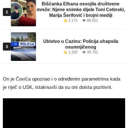
Bišćanka Elhana osvojila društvene
mreže: Njene snimke dijele Toni Cetinski,
2
Marija Šerifović i brojni mediji
3.175 👁 88.551
Ubistvo u Cazinu: Policija uhapsila
3
osumnjičenog
1.293 👁 39.791
On je Čovića upoznao i o određenim parametrima kada
je riječ o USK, istaknuvši da su oni doista pozitivni.