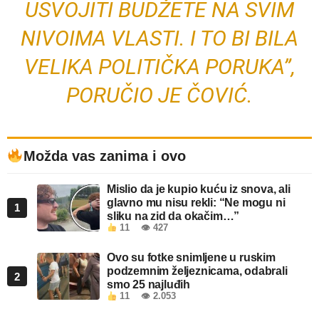
USVOJITI BUDŽETE NA SVIM
NIVOIMA VLASTI. I TO BI BILA
VELIKA POLITIČKA PORUKA”,
PORUČIO JE ČOVIĆ.
Možda vas zanima i ovo
Mislio da je kupio kuću iz snova, ali
glavno mu nisu rekli: “Ne mogu ni
1
sliku na zid da okačim…”
11
👁 427
Ovo su fotke snimljene u ruskim
podzemnim željeznicama, odabrali
2
smo 25 najluđih
11
👁 2.053