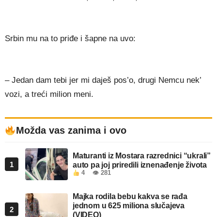
Srbin mu na to priđe i šapne na uvo:
– Jedan dam tebi jer mi daješ pos’o, drugi Nemcu nek’
vozi, a treći milion meni.
Možda vas zanima i ovo
Maturanti iz Mostara razrednici “ukrali”
1
auto pa joj priredili iznenađenje života
4
👁 281
Majka rodila bebu kakva se rađa
jednom u 625 miliona slučajeva
2
(VIDEO)