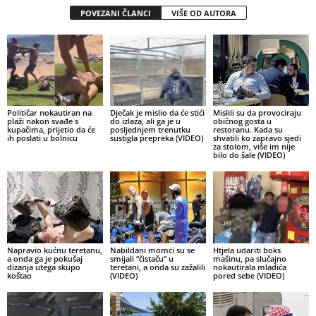
POVEZANI ČLANCI
VIŠE OD AUTORA
Političar nokautiran na
Dječak je mislio da će stići
Mislili su da provociraju
plaži nakon svađe s
do izlaza, ali ga je u
običnog gosta u
kupačima, prijetio da će
posljednjem trenutku
restoranu. Kada su
ih poslati u bolnicu
sustigla prepreka (VIDEO)
shvatili ko zapravo sjedi
za stolom, više im nije
bilo do šale (VIDEO)
Napravio kućnu teretanu,
Nabildani momci su se
Htjela udariti boks
a onda ga je pokušaj
smijali “čistaču” u
mašinu, pa slučajno
dizanja utega skupo
teretani, a onda su zažalili
nokautirala mladića
koštao
(VIDEO)
pored sebe (VIDEO)