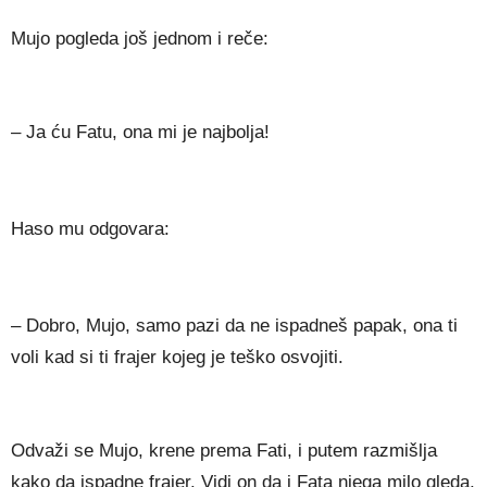
Mujo pogleda još jednom i reče:
– Ja ću Fatu, ona mi je najbolja!
Haso mu odgovara:
– Dobro, Mujo, samo pazi da ne ispadneš papak, ona ti
voli kad si ti frajer kojeg je teško osvojiti.
Odvaži se Mujo, krene prema Fati, i putem razmišlja
kako da ispadne frajer. Vidi on da i Fata njega milo gleda,