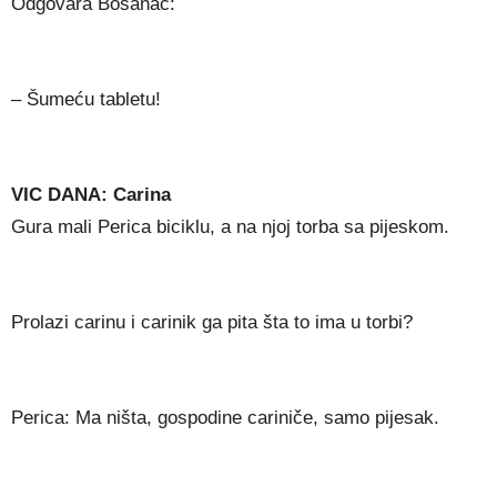
Odgovara Bosanac:
– Šumeću tabletu!
VIC DANA: Carina
Gura mali Perica biciklu, a na njoj torba sa pijeskom.
Prolazi carinu i carinik ga pita šta to ima u torbi?
Perica: Ma ništa, gospodine cariniče, samo pijesak.