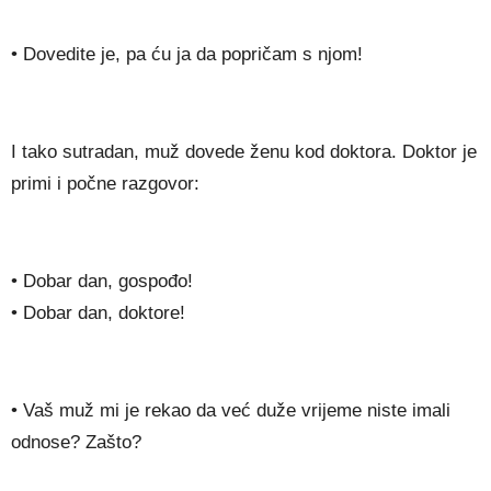
• Dovedite je, pa ću ja da popričam s njom!
I tako sutradan, muž dovede ženu kod doktora. Doktor je
primi i počne razgovor:
• Dobar dan, gospođo!
• Dobar dan, doktore!
• Vaš muž mi je rekao da već duže vrijeme niste imali
odnose? Zašto?