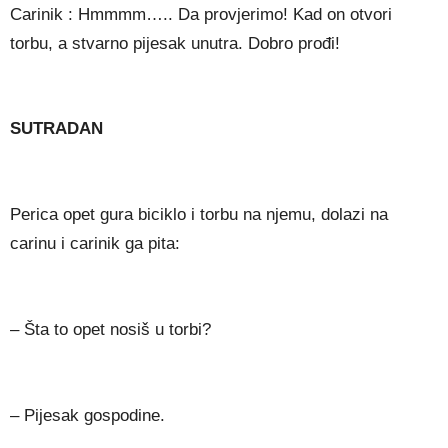
Carinik : Hmmmm….. Da provjerimo! Kad on otvori
torbu, a stvarno pijesak unutra. Dobro prođi!
SUTRADAN
Perica opet gura biciklo i torbu na njemu, dolazi na
carinu i carinik ga pita:
– Šta to opet nosiš u torbi?
– Pijesak gospodine.