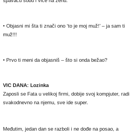
spavaću sobu i viče na ženu:
• Objasni mi šta ti znači ono ‘to je moj muž!’ – ja sam ti
muž!!!
• Prvo ti meni da objasniš – što si onda bežao?
VIC DANA: Lozinka
Zaposli se Fata u velikoj firmi, dobije svoj kompjuter, radi
svakodnevno na njemu, sve ide super.
Međutim, jedan dan se razboli i ne dođe na posao, a