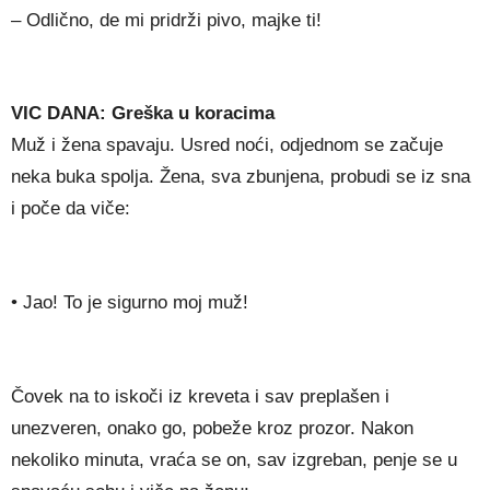
– Odlično, de mi pridrži pivo, majke ti!
VIC DANA: Greška u koracima
Muž i žena spavaju. Usred noći, odjednom se začuje
neka buka spolja. Žena, sva zbunjena, probudi se iz sna
i poče da viče:
• Jao! To je sigurno moj muž!
Čovek na to iskoči iz kreveta i sav preplašen i
unezveren, onako go, pobeže kroz prozor. Nakon
nekoliko minuta, vraća se on, sav izgreban, penje se u