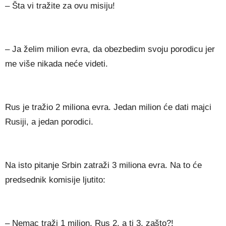
– Šta vi tražite za ovu misiju!
– Ja želim milion evra, da obezbedim svoju porodicu jer
me više nikada neće videti.
Rus je tražio 2 miliona evra. Jedan milion će dati majci
Rusiji, a jedan porodici.
Na isto pitanje Srbin zatraži 3 miliona evra. Na to će
predsednik komisije ljutito:
– Nemac traži 1 milion, Rus 2, a ti 3, zašto?!