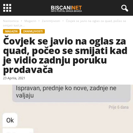
Naslovnica
Magazin
Zanimljivosti
Čovjek se javio na oglas za quad, počeo se
smijati kad je...
MAGAZIN
ZANIMLJIVOSTI
Čovjek se javio na oglas za
quad, počeo se smijati kad
je vidio zadnju poruku
prodavača
23 Aprila, 2021