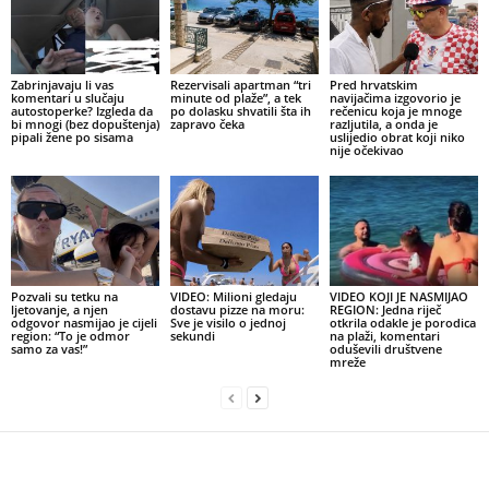
Zabrinjavaju li vas
Rezervisali apartman “tri
Pred hrvatskim
komentari u slučaju
minute od plaže”, a tek
navijačima izgovorio je
autostoperke? Izgleda da
po dolasku shvatili šta ih
rečenicu koja je mnoge
bi mnogi (bez dopuštenja)
zapravo čeka
razljutila, a onda je
pipali žene po sisama
uslijedio obrat koji niko
nije očekivao
Pozvali su tetku na
VIDEO: Milioni gledaju
VIDEO KOJI JE NASMIJAO
ljetovanje, a njen
dostavu pizze na moru:
REGION: Jedna riječ
odgovor nasmijao je cijeli
Sve je visilo o jednoj
otkrila odakle je porodica
region: “To je odmor
sekundi
na plaži, komentari
samo za vas!”
oduševili društvene
mreže