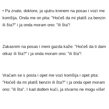
• Pa znate, doktore, ja ujutru krenem na posao i vozi me
komšija. Onda me on pita: ”Hoćeš da mi platiš za benzin
ili šta?” i ja onda moram ono: ”ili šta”!
Zakasnim na posao i meni gazda kaže: ”Hoćeš da ti dam
otkaz ili šta?” i ja onda moram ono: ”ili šta”!
Vraćam se s posla i opet me vozi komšija i opet pita:
”Hoćeš da mi platiš benzin ili šta?” i ja onda opet moram
ono: ”ili šta”. I kad dođem kući, ja stvarno ne mogu više!