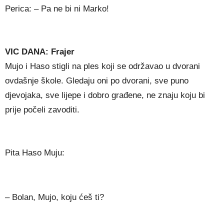
Perica: – Pa ne bi ni Marko!
VIC DANA: Frajer
Mujo i Haso stigli na ples koji se održavao u dvorani
ovdašnje škole. Gledaju oni po dvorani, sve puno
djevojaka, sve lijepe i dobro građene, ne znaju koju bi
prije počeli zavoditi.
Pita Haso Muju:
– Bolan, Mujo, koju ćeš ti?