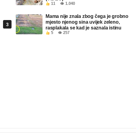
11
👁 1.040
Mama nije znala zbog čega je grobno
mjesto njenog sina uvijek zeleno,
3
rasplakala se kad je saznala istinu
5
👁 257