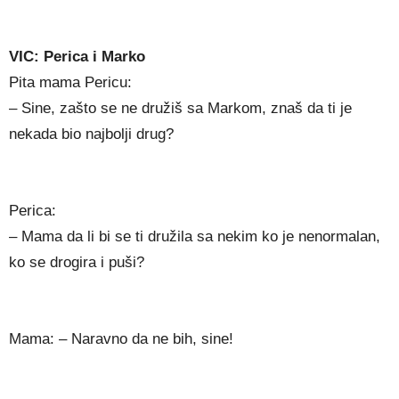
VIC: Perica i Marko
Pita mama Pericu:
– Sine, zašto se ne družiš sa Markom, znaš da ti je
nekada bio najbolji drug?
Perica:
– Mama da li bi se ti družila sa nekim ko je nenormalan,
ko se drogira i puši?
Mama: – Naravno da ne bih, sine!