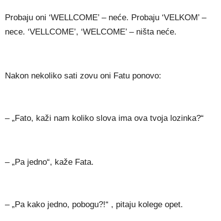
Probaju oni ‘WELLCOME’ – neće. Probaju ‘VELKOM’ –
nece. ‘VELLCOME’, ‘WELCOME’ – ništa neće.
Nakon nekoliko sati zovu oni Fatu ponovo:
– „Fato, kaži nam koliko slova ima ova tvoja lozinka?“
– „Pa jedno“, kaže Fata.
– „Pa kako jedno, pobogu?!“ , pitaju kolege opet.