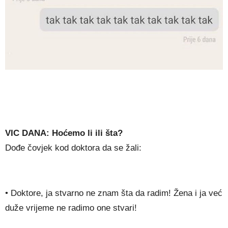
VIC DANA: Hoćemo li ili šta?
Dođe čovjek kod doktora da se žali:
• Doktore, ja stvarno ne znam šta da radim! Žena i ja već
duže vrijeme ne radimo one stvari!