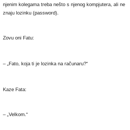
njenim kolegama treba nešto s njenog kompjutera, ali ne
znaju lozinku (password).
Zovu oni Fatu:
– „Fato, koja ti je lozinka na računaru?“
Kaze Fata:
– „Velkom.“