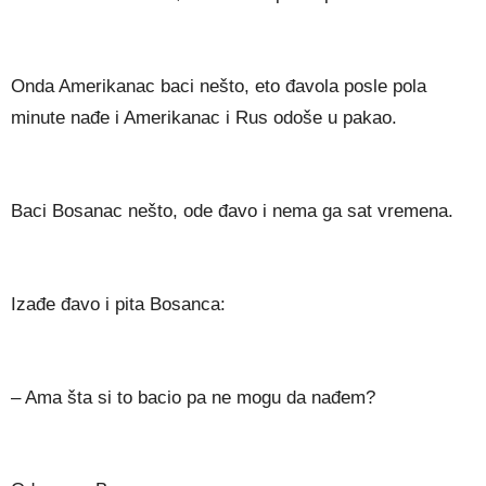
Onda Amerikanac baci nešto, eto đavola posle pola
minute nađe i Amerikanac i Rus odoše u pakao.
Baci Bosanac nešto, ode đavo i nema ga sat vremena.
Izađe đavo i pita Bosanca:
– Ama šta si to bacio pa ne mogu da nađem?