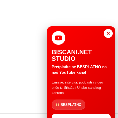
×
BISCANI.NET
STUDIO
Pretplatite se BESPLATNO na
naš YouTube kanal
Emisije, intervjui, podcasti i video
priče iz Bihaća i Unsko-sanskog
kantona.
BESPLATNO