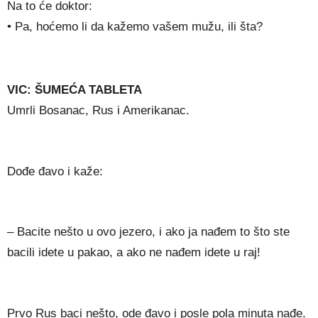
Na to će doktor:
• Pa, hoćemo li da kažemo vašem mužu, ili šta?
VIC: ŠUMEĆA TABLETA
Umrli Bosanac, Rus i Amerikanac.
Dođe đavo i kaže:
– Bacite nešto u ovo jezero, i ako ja nađem to što ste
bacili idete u pakao, a ako ne nađem idete u raj!
Prvo Rus baci nešto, ode đavo i posle pola minuta nađe.