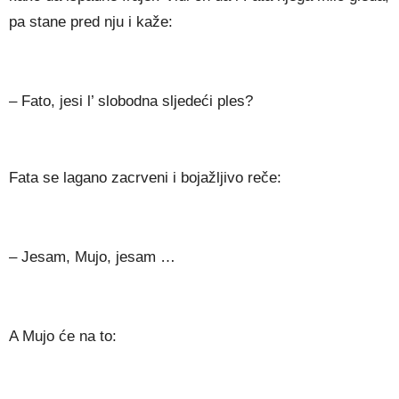
pa stane pred nju i kaže:
– Fato, jesi l’ slobodna sljedeći ples?
Fata se lagano zacrveni i bojažljivo reče:
– Jesam, Mujo, jesam …
A Mujo će na to: