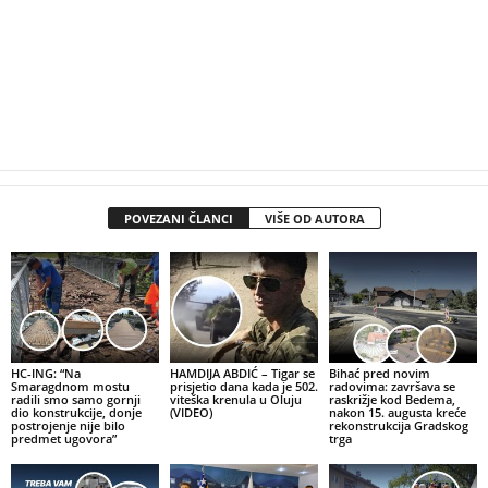
POVEZANI ČLANCI
VIŠE OD AUTORA
HC-ING: “Na
HAMDIJA ABDIĆ – Tigar se
Bihać pred novim
Smaragdnom mostu
prisjetio dana kada je 502.
radovima: završava se
radili smo samo gornji
viteška krenula u Oluju
raskrižje kod Bedema,
dio konstrukcije, donje
(VIDEO)
nakon 15. augusta kreće
postrojenje nije bilo
rekonstrukcija Gradskog
predmet ugovora”
trga