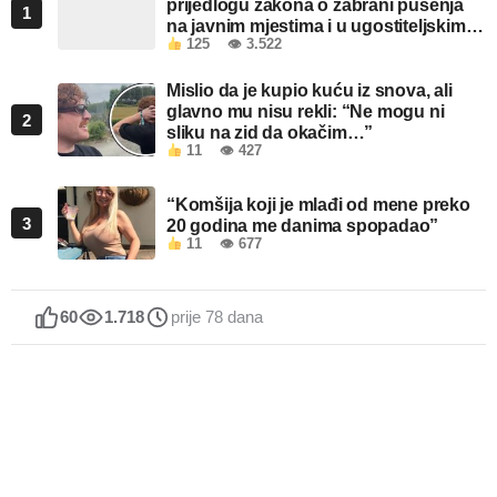
prijedlogu zakona o zabrani pušenja
1
na javnim mjestima i u ugostiteljskim
125
👁 3.522
objektima u FBiH
Mislio da je kupio kuću iz snova, ali
glavno mu nisu rekli: “Ne mogu ni
2
sliku na zid da okačim…”
11
👁 427
“Komšija koji je mlađi od mene preko
3
20 godina me danima spopadao”
11
👁 677
60
1.718
prije 78 dana