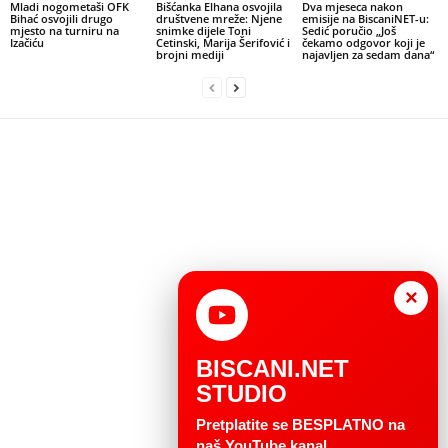
Mladi nogometaši OFK
Bišćanka Elhana osvojila
Dva mjeseca nakon
Bihać osvojili drugo
društvene mreže: Njene
emisije na BiscaniNET-u:
mjesto na turniru na
snimke dijele Toni
Sedić poručio „Još
Izačiću
Cetinski, Marija Šerifović i
čekamo odgovor koji je
brojni mediji
najavljen za sedam dana“
×
BISCANI.NET
STUDIO
Pretplatite se BESPLATNO na
naš YouTube kanal