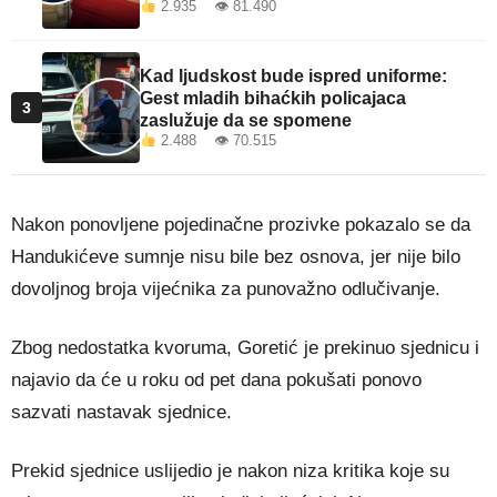
2.935 👁 81.490
Kad ljudskost bude ispred uniforme:
Gest mladih bihaćkih policajaca
3
zaslužuje da se spomene
2.488 👁 70.515
Nakon ponovljene pojedinačne prozivke pokazalo se da
Handukićeve sumnje nisu bile bez osnova, jer nije bilo
dovoljnog broja vijećnika za punovažno odlučivanje.
Zbog nedostatka kvoruma, Goretić je prekinuo sjednicu i
najavio da će u roku od pet dana pokušati ponovo
sazvati nastavak sjednice.
Prekid sjednice uslijedio je nakon niza kritika koje su