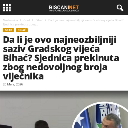
Naslovnica
Grad
Bihać
Da li je ovo najneozbiljniji saziv Gradskog vijeća Bihać?
Sjednica prekinuta zbog...
GRAD
BIHAĆ
Da li je ovo najneozbiljniji
saziv Gradskog vijeća
Bihać? Sjednica prekinuta
zbog nedovoljnog broja
vijećnika
20 Maja, 2026