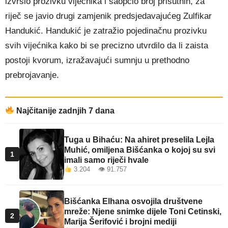
izvršio prozivku vijećnika i saopćio broj prisutnih, za
riječ se javio drugi zamjenik predsjedavajućeg Zulfikar
Handukić. Handukić je zatražio pojedinačnu prozivku
svih vijećnika kako bi se precizno utvrdilo da li zaista
postoji kvorum, izražavajući sumnju u prethodno
prebrojavanje.
Najčitanije zadnjih 7 dana
Tuga u Bihaću: Na ahiret preselila Lejla
Muhić, omiljena Bišćanka o kojoj su svi
1
imali samo riječi hvale
3.204 👁 91.757
Bišćanka Elhana osvojila društvene
mreže: Njene snimke dijele Toni Cetinski,
2
Marija Šerifović i brojni mediji