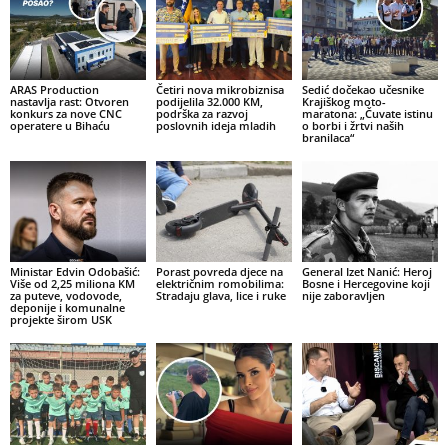
ARAS Production
Četiri nova mikrobiznisa
Sedić dočekao učesnike
nastavlja rast: Otvoren
podijelila 32.000 KM,
Krajiškog moto-
konkurs za nove CNC
podrška za razvoj
maratona: „Čuvate istinu
operatere u Bihaću
poslovnih ideja mladih
o borbi i žrtvi naših
branilaca“
Ministar Edvin Odobašić:
Porast povreda djece na
General Izet Nanić: Heroj
Više od 2,25 miliona KM
električnim romobilima:
Bosne i Hercegovine koji
za puteve, vodovode,
Stradaju glava, lice i ruke
nije zaboravljen
deponije i komunalne
projekte širom USK