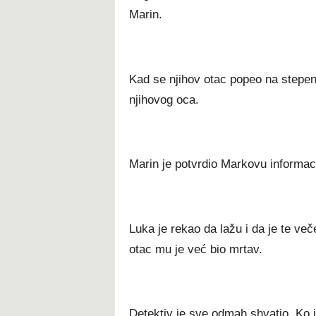
Marin.
Kad se njihov otac popeo na stepen
njihovog oca.
Marin je potvrdio Markovu informaci
Luka je rekao da lažu i da je te veče
otac mu je već bio mrtav.
Detektiv je sve odmah shvatio. Ko je