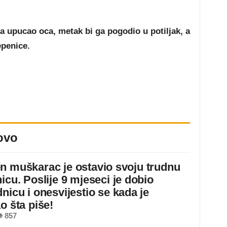
ka upucao oca, metak bi ga pogodio u potiljak, a
epenice.
ovo
n muškarac je ostavio svoju trudnu
icu. Poslije 9 mjeseci je dobio
nicu i onesvijestio se kada je
o šta piše!
 857