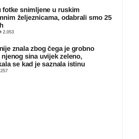
 fotke snimljene u ruskim
nim željeznicama, odabrali smo 25
ih
 2.053
ije znala zbog čega je grobno
 njenog sina uvijek zeleno,
ala se kad je saznala istinu
 257