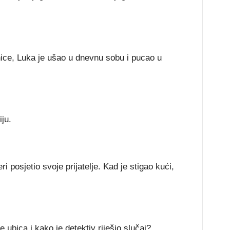
ice, Luka je ušao u dnevnu sobu i pucao u
ju.
ri posjetio svoje prijatelje. Kad je stigao kući,
 ubica i kako je detektiv riješio slučaj?