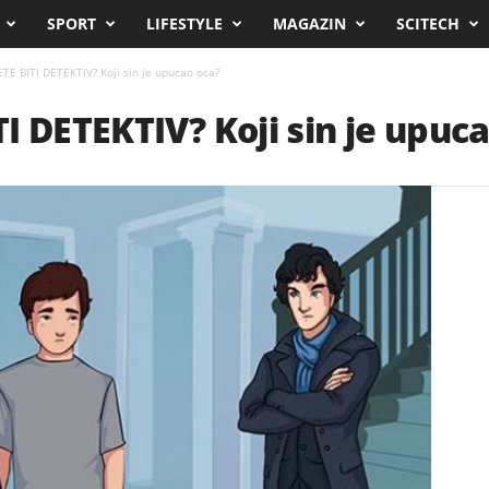
SPORT
LIFESTYLE
MAGAZIN
SCITECH
TE BITI DETEKTIV? Koji sin je upucao oca?
I DETEKTIV? Koji sin je upuc