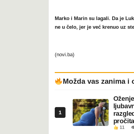
Marko i Marin su lagali. Da je Lu
ne u čelo, jer je već krenuo uz st
(novi.ba)
Možda vas zanima i 
Oženje
ljubavn
1
razgled
pročita
11
