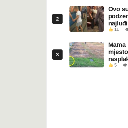
Ovo su
podzem
2
najluđ
11

Mama n
mjesto
3
rasplak
5
👁