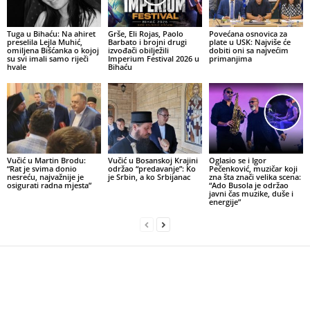
Tuga u Bihaću: Na ahiret
Grše, Eli Rojas, Paolo
Povećana osnovica za
preselila Lejla Muhić,
Barbato i brojni drugi
plate u USK: Najviše će
omiljena Bišćanka o kojoj
izvođači obilježili
dobiti oni sa najvećim
su svi imali samo riječi
Imperium Festival 2026 u
primanjima
hvale
Bihaću
Vučić u Martin Brodu:
Vučić u Bosanskoj Krajini
Oglasio se i Igor
“Rat je svima donio
održao “predavanje”: Ko
Pečenković, muzičar koji
nesreću, najvažnije je
je Srbin, a ko Srbijanac
zna šta znači velika scena:
osigurati radna mjesta”
“Ado Busola je održao
javni čas muzike, duše i
energije”