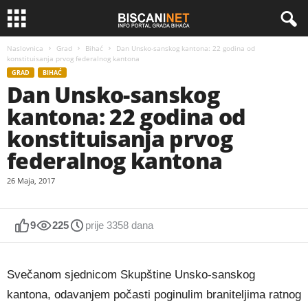
Naslovnica
Grad
Bihać
Dan Unsko-sanskog kantona: 22 godina od
konstituisanja prvog federalnog kantona
GRAD
BIHAĆ
Dan Unsko-sanskog
kantona: 22 godina od
konstituisanja prvog
federalnog kantona
26 Maja, 2017
9
225
prije 3358 dana
Svečanom sjednicom Skupštine Unsko-sanskog
kantona, odavanjem počasti poginulim braniteljima ratnog