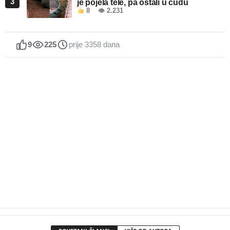
3
je pojela tele, pa ostali u čudu
8
👁 2.231
9
225
prije 3358 dana