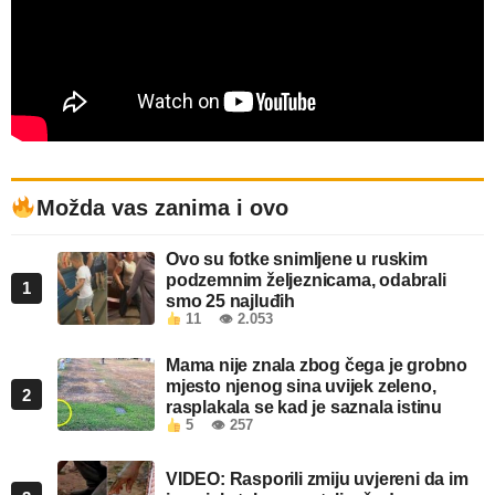
Možda vas zanima i ovo
Ovo su fotke snimljene u ruskim
podzemnim željeznicama, odabrali
1
smo 25 najluđih
11
👁 2.053
Mama nije znala zbog čega je grobno
mjesto njenog sina uvijek zeleno,
2
rasplakala se kad je saznala istinu
5
👁 257
VIDEO: Rasporili zmiju uvjereni da im