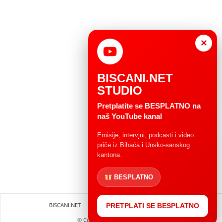
×
BISCANI.NET
STUDIO
Pretplatite se BESPLATNO na
naš YouTube kanal
Emisije, intervjui, podcasti i video
priče iz Bihaća i Unsko-sanskog
kantona.
BESPLATNO
BISCANI.NET
Impressum
Uvjeti korištenja
PRETPLATI SE BESPLATNO
© Copryright 2004 - 2025.