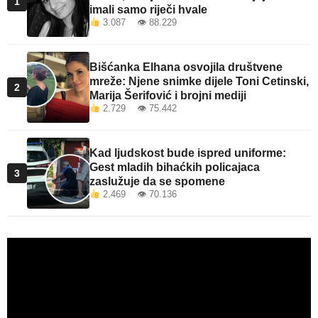
1
imali samo riječi hvale
3.087 👁 88.229
Bišćanka Elhana osvojila društvene
mreže: Njene snimke dijele Toni Cetinski,
2
Marija Šerifović i brojni mediji
2.729 👁 75.442
Kad ljudskost bude ispred uniforme:
Gest mladih bihaćkih policajaca
3
zaslužuje da se spomene
2.469 👁 70.136