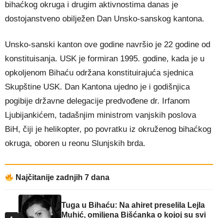
bihaćkog okruga i drugim aktivnostima danas je
dostojanstveno obilježen Dan Unsko-sanskog kantona.
Unsko-sanski kanton ove godine navršio je 22 godine od
konstituisanja. USK je formiran 1995. godine, kada je u
opkoljenom Bihaću održana konstituirajuća sjednica
Skupštine USK. Dan Kantona ujedno je i godišnjica
pogibije državne delegacije predvođene dr. Irfanom
Ljubijankićem, tadašnjim ministrom vanjskih poslova
BiH, čiji je helikopter, po povratku iz okruženog bihaćkog
okruga, oboren u reonu Slunjskih brda.
Najčitanije zadnjih 7 dana
Tuga u Bihaću: Na ahiret preselila Lejla
Muhić, omiljena Bišćanka o kojoj su svi