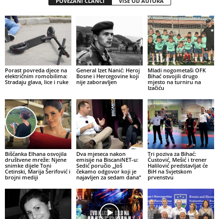
POVEZANI ČLANCI
VIŠE OD AUTORA
Porast povreda djece na
General Izet Nanić: Heroj
Mladi nogometaši OFK
električnim romobilima:
Bosne i Hercegovine koji
Bihać osvojili drugo
Stradaju glava, lice i ruke
nije zaboravljen
mjesto na turniru na
Izačiću
Bišćanka Elhana osvojila
Dva mjeseca nakon
Tri poziva za Bihać:
društvene mreže: Njene
emisije na BiscaniNET-u:
Ćustović, Mešić i trener
snimke dijele Toni
Sedić poručio „Još
Halilović predstavljat će
Cetinski, Marija Šerifović i
čekamo odgovor koji je
BiH na Svjetskom
brojni mediji
najavljen za sedam dana“
prvenstvu