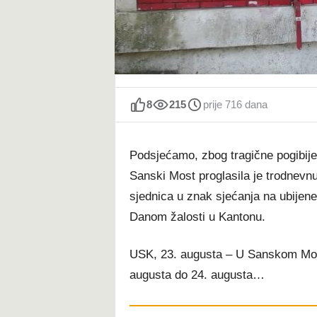
t
8
215
prije 716 dana
Podsjećamo, zbog tragične pogibije
Sanski Most proglasila je trodnevn
sjednica u znak sjećanja na ubijene
Danom žalosti u Kantonu.
USK, 23. augusta – U Sanskom Mostu
augusta do 24. augusta…