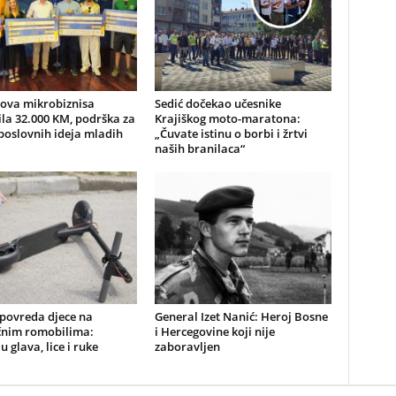
nova mikrobiznisa
Sedić dočekao učesnike
ila 32.000 KM, podrška za
Krajiškog moto-maratona:
poslovnih ideja mladih
„Čuvate istinu o borbi i žrtvi
naših branilaca“
 povreda djece na
General Izet Nanić: Heroj Bosne
ičnim romobilima:
i Hercegovine koji nije
u glava, lice i ruke
zaboravljen