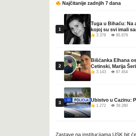
Najčitanije zadnjih 7 dana
Tuga u Bihaću: Na a
1
kojoj su svi imali sa
3.378 👁 95.879
Bišćanka Elhana osv
2
Cetinski, Marija Šeri
3.143 👁 87.454
Ubistvo u Cazinu: P
3
1.272 👁 39.280
Zastave na institucijama USK bit će 