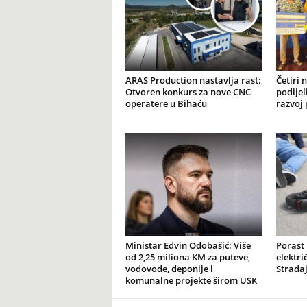
ARAS Production nastavlja rast:
Četiri 
Otvoren konkurs za nove CNC
podijel
operatere u Bihaću
razvoj 
Ministar Edvin Odobašić: Više
Porast
od 2,25 miliona KM za puteve,
elektr
vodovode, deponije i
Stradaj
komunalne projekte širom USK