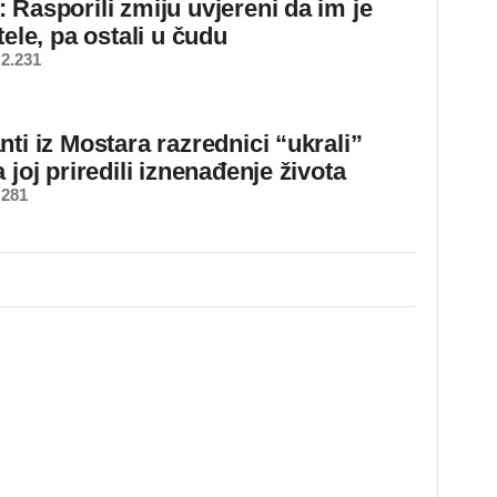
 Rasporili zmiju uvjereni da im je
tele, pa ostali u čudu
2.231
ti iz Mostara razrednici “ukrali”
 joj priredili iznenađenje života
 281