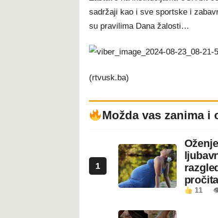
sadržaji kao i sve sportske i zabav
su pravilima Dana žalosti…
(rtvusk.ba)
Možda vas zanima i 
Oženje
ljubavn
1
razgled
pročita
11
