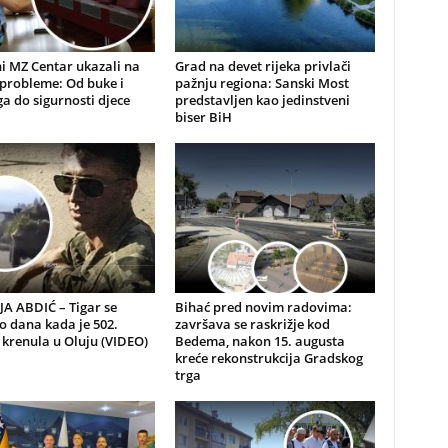
i MZ Centar ukazali na
Grad na devet rijeka privlači
probleme: Od buke i
pažnju regiona: Sanski Most
a do sigurnosti djece
predstavljen kao jedinstveni
biser BiH
A ABDIĆ – Tigar se
Bihać pred novim radovima:
io dana kada je 502.
završava se raskrižje kod
 krenula u Oluju (VIDEO)
Bedema, nakon 15. augusta
kreće rekonstrukcija Gradskog
trga