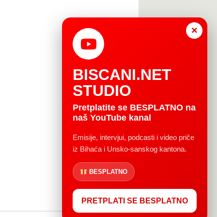
×
BISCANI.NET
STUDIO
Pretplatite se BESPLATNO na
naš YouTube kanal
Emisije, intervjui, podcasti i video priče
iz Bihaća i Unsko-sanskog kantona.
BESPLATNO
PRETPLATI SE BESPLATNO