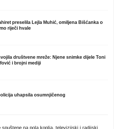
hiret preselila Lejla Muhić, omiljena Bišćanka o
mo riječi hvale
ojila društvene mreže: Njene snimke dijele Toni
fović i brojni mediji
olicija uhapsila osumnjičenog
spuštene na pola koplja, televizijski i radijski