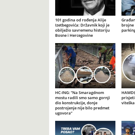
101 godina od rođenja Alije
Građan
Izetbegovića: Državnik koji je
brojne 
obilježio savremenu historiju
parking
Bosne i Hercegovine
HC-ING: “Na Smaragdnom
HAMDIJ
mostu radili smo samo gornji
prisjet
dio konstrukcije, donje
viteška
postrojenje nije bilo predmet
ugovora”