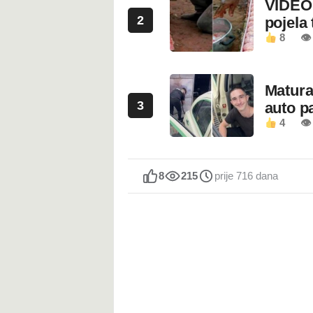
VIDEO:
2
pojela 
8
👁 
Maturan
3
auto pa
4
👁
8
215
prije 716 dana