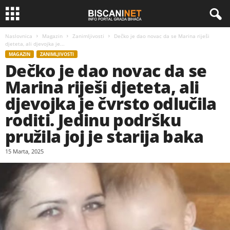
Naslovnica
Magazin
Zanimljivosti
Dečko je dao novac da se Marina riješi
djeteta, ali djevojka je...
MAGAZIN
ZANIMLJIVOSTI
Dečko je dao novac da se
Marina riješi djeteta, ali
djevojka je čvrsto odlučila
roditi. Jedinu podršku
pružila joj je starija baka
15 Marta, 2025