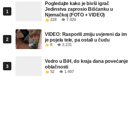
Pogledajte kako je bivši igrač
Jedinstva zaprosio Bišćanku u
1
Njemačkoj (FOTO + VIDEO)
228
👁 7.420
VIDEO: Rasporili zmiju uvjereni da im
2
je pojela tele, pa ostali u čudu
8
👁 2.231
Vedro u BiH, do kraja dana povećanje
3
oblačnosti
52
👁 1.407