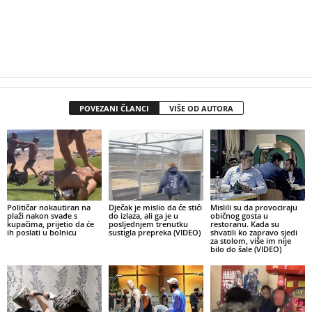
POVEZANI ČLANCI
VIŠE OD AUTORA
Političar nokautiran na
Dječak je mislio da će stići
Mislili su da provociraju
plaži nakon svađe s
do izlaza, ali ga je u
običnog gosta u
kupačima, prijetio da će
posljednjem trenutku
restoranu. Kada su
ih poslati u bolnicu
sustigla prepreka (VIDEO)
shvatili ko zapravo sjedi
za stolom, više im nije
bilo do šale (VIDEO)