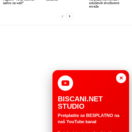
samo za vas!”
oduševili društvene
mreže
×
BISCANI.NET
STUDIO
Pretplatite se BESPLATNO na
naš YouTube kanal