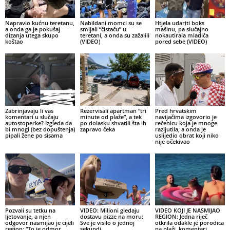
Napravio kućnu teretanu,
Nabildani momci su se
Htjela udariti boks
a onda ga je pokušaj
smijali “čistaču” u
mašinu, pa slučajno
dizanja utega skupo
teretani, a onda su zažalili
nokautirala mladića
koštao
(VIDEO)
pored sebe (VIDEO)
Zabrinjavaju li vas
Rezervisali apartman “tri
Pred hrvatskim
komentari u slučaju
minute od plaže”, a tek
navijačima izgovorio je
autostoperke? Izgleda da
po dolasku shvatili šta ih
rečenicu koja je mnoge
bi mnogi (bez dopuštenja)
zapravo čeka
razljutila, a onda je
pipali žene po sisama
uslijedio obrat koji niko
nije očekivao
Pozvali su tetku na
VIDEO: Milioni gledaju
VIDEO KOJI JE NASMIJAO
ljetovanje, a njen
dostavu pizze na moru:
REGION: Jedna riječ
odgovor nasmijao je cijeli
Sve je visilo o jednoj
otkrila odakle je porodica
region: “To je odmor
sekundi
na plaži, komentari