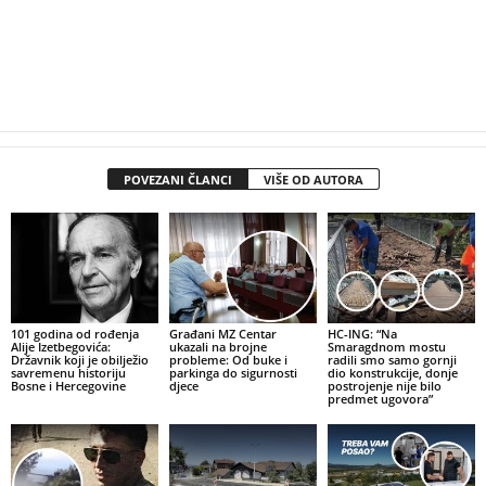
POVEZANI ČLANCI
VIŠE OD AUTORA
101 godina od rođenja
Građani MZ Centar
HC-ING: “Na
Alije Izetbegovića:
ukazali na brojne
Smaragdnom mostu
Državnik koji je obilježio
probleme: Od buke i
radili smo samo gornji
savremenu historiju
parkinga do sigurnosti
dio konstrukcije, donje
Bosne i Hercegovine
djece
postrojenje nije bilo
predmet ugovora”