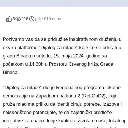
6
116
prije 819 dana
Pozivamo vas da se pridružite inspirativnom druženju u
okviru platforme “Dijalog za mlade” koje će se održati u
gradu Bihaću u srijedu, 15. maja 2024. godine sa
početkom u 14:30h u Prostoru Crvenog križa Grada
Bihaća.
“Dijalog za mlade” dio je Regionalnog programa lokalne
demokratije na Zapadnom balkanu 2 (ReLOaD2), koji
pruža mladima priliku da identificiraju potrebe, izazove i
neiskorištene potencijale, te da zajednički predlože
inicijative za unapređenje kvalitete života u našoj lokalnoj