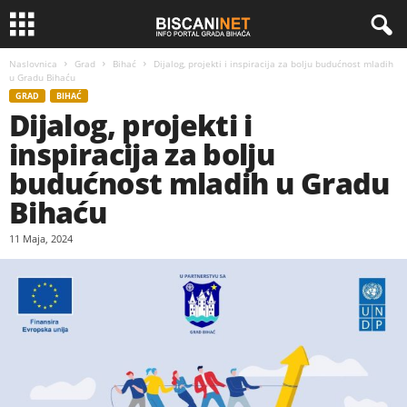
Naslovnica
Grad
Bihać
Dijalog, projekti i inspiracija za bolju budućnost mladih
u Gradu Bihaću
GRAD
BIHAĆ
Dijalog, projekti i
inspiracija za bolju
budućnost mladih u Gradu
Bihaću
11 Maja, 2024