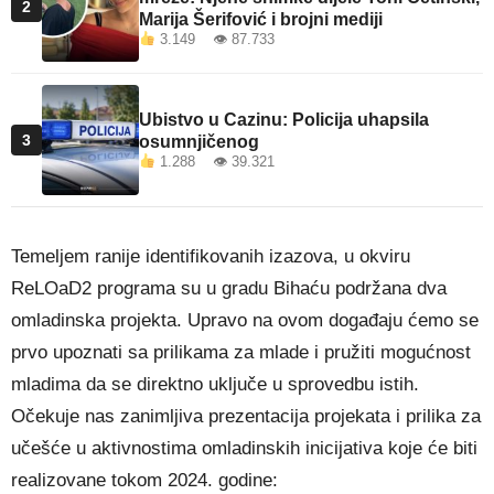
2
Marija Šerifović i brojni mediji
3.149 👁 87.733
Ubistvo u Cazinu: Policija uhapsila
3
osumnjičenog
1.288 👁 39.321
Temeljem ranije identifikovanih izazova, u okviru
ReLOaD2 programa su u gradu Bihaću podržana dva
omladinska projekta. Upravo na ovom događaju ćemo se
prvo upoznati sa prilikama za mlade i pružiti mogućnost
mladima da se direktno uključe u sprovedbu istih.
Očekuje nas zanimljiva prezentacija projekata i prilika za
učešće u aktivnostima omladinskih inicijativa koje će biti
realizovane tokom 2024. godine: