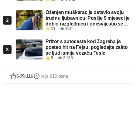
Oženjen muškarac je ostavio svoju
trudnu ljubavnicu. Poslije 9 mjeseci je
2
dobio razglednicu i onesvijestio se
11
👁 857
kada je pročitao šta piše!
Prizor s autoceste kod Zagreba je
postao hit na Fejsu, pogledajte zašto
3
se ljudi smiju vozaču Tesle
9
👁 2.013
6
116
prije 819 dana