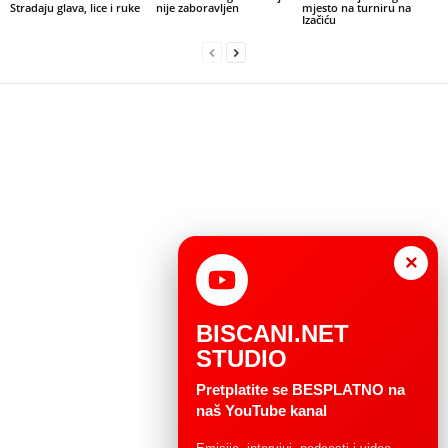
Stradaju glava, lice i ruke
nije zaboravljen
mjesto na turniru na
Izačiću
×
BISCANI.NET
STUDIO
Pretplatite se BESPLATNO na
naš YouTube kanal