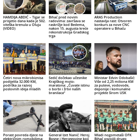
HAMDIJA ABDIĆ – Tigar se
Bihać pred novim
ARAS Production
prisjetio dana kada je 502.
radovima: završava se
nastavlja rast: Otvoren
viteška krenula u Oluju
raskrižje kod Bedema,
konkurs za nove CNC
(VIDEO)
nakon 15. augusta kreće
operatere u Bihaću
rekonstrukcija Gradskog
trga
Četiri nova mikrobiznisa
Sedić dočekao učesnike
Ministar Edvin Odobašić:
podijelila 32.000 KM,
Krajiškog moto-
Više od 2,25 miliona KM
podrška za razvoj
maratona: „Čuvate istinu
za puteve, vodovode,
poslovnih ideja mladih
o borbi i žrtvi naših
deponije i komunalne
branilaca“
projekte širom USK
Porast povreda djece na
General Izet Nanić: Heroj
Mladi nogometaši OFK
električnim romobilima:
Bosne i Hercegovine koji
Bihać osvojili drugo