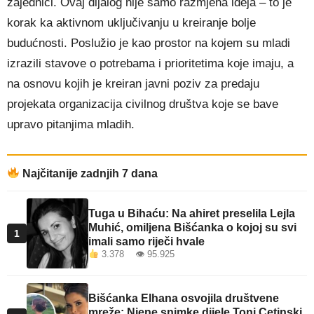
zajednici. Ovaj dijalog nije samo razmjena ideja – to je
korak ka aktivnom uključivanju u kreiranje bolje
budućnosti. Poslužio je kao prostor na kojem su mladi
izrazili stavove o potrebama i prioritetima koje imaju, a
na osnovu kojih je kreiran javni poziv za predaju
projekata organizacija civilnog društva koje se bave
upravo pitanjima mladih.
Najčitanije zadnjih 7 dana
Tuga u Bihaću: Na ahiret preselila Lejla
Muhić, omiljena Bišćanka o kojoj su svi
1
imali samo riječi hvale
3.378 👁 95.925
Bišćanka Elhana osvojila društvene
mreže: Njene snimke dijele Toni Cetinski,