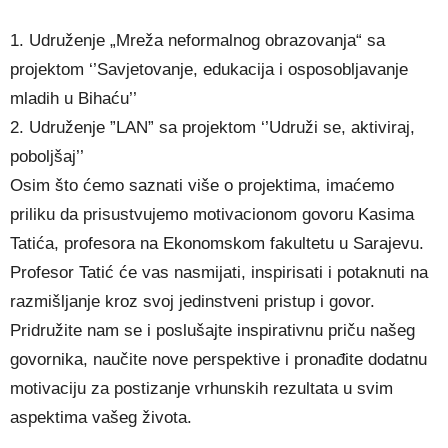
1. Udruženje „Mreža neformalnog obrazovanja“ sa
projektom ‘’Savjetovanje, edukacija i osposobljavanje
mladih u Bihaću’’
2. Udruženje ”LAN” sa projektom ‘’Udruži se, aktiviraj,
poboljšaj’’
Osim što ćemo saznati više o projektima, imaćemo
priliku da prisustvujemo motivacionom govoru Kasima
Tatića, profesora na Ekonomskom fakultetu u Sarajevu.
Profesor Tatić će vas nasmijati, inspirisati i potaknuti na
razmišljanje kroz svoj jedinstveni pristup i govor.
Pridružite nam se i poslušajte inspirativnu priču našeg
govornika, naučite nove perspektive i pronađite dodatnu
motivaciju za postizanje vrhunskih rezultata u svim
aspektima vašeg života.