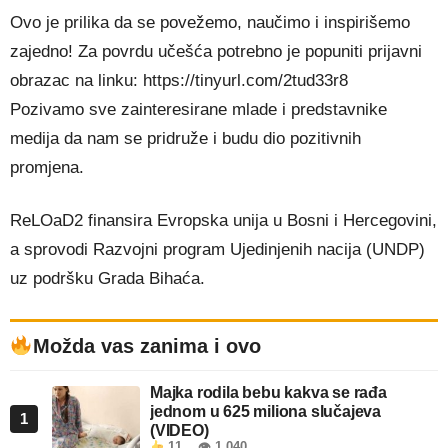
Ovo je prilika da se povežemo, naučimo i inspirišemo
zajedno! Za povrdu učešća potrebno je popuniti prijavni
obrazac na linku: https://tinyurl.com/2tud33r8
Pozivamo sve zainteresirane mlade i predstavnike
medija da nam se pridruže i budu dio pozitivnih
promjena.
ReLOaD2 finansira Evropska unija u Bosni i Hercegovini,
a sprovodi Razvojni program Ujedinjenih nacija (UNDP)
uz podršku Grada Bihaća.
Možda vas zanima i ovo
Majka rodila bebu kakva se rađa
jednom u 625 miliona slučajeva
1
(VIDEO)
11
👁 1.040