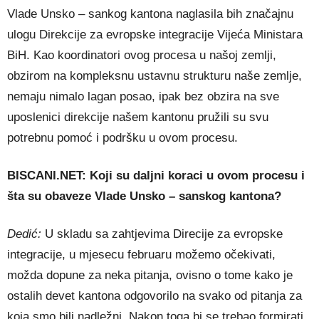
Vlade Unsko – sankog kantona naglasila bih značajnu
ulogu Direkcije za evropske integracije Vijeća Ministara
BiH. Kao koordinatori ovog procesa u našoj zemlji,
obzirom na kompleksnu ustavnu strukturu naše zemlje,
nemaju nimalo lagan posao, ipak bez obzira na sve
uposlenici direkcije našem kantonu pružili su svu
potrebnu pomoć i podršku u ovom procesu.
BISCANI.NET: Koji su daljni koraci u ovom procesu i
šta su obaveze Vlade Unsko – sanskog kantona?
Dedić:
U skladu sa zahtjevima Direcije za evropske
integracije, u mjesecu februaru možemo očekivati,
možda dopune za neka pitanja, ovisno o tome kako je
ostalih devet kantona odgovorilo na svako od pitanja za
koja smo bili nadležni. Nakon toga bi se trebao formirati