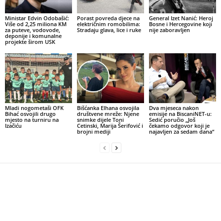
Ministar Edvin Odobašić:
Porast povreda djece na
General Izet Nanić: Heroj
Više od 2,25 miliona KM
električnim romobilima:
Bosne i Hercegovine koji
za puteve, vodovode,
Stradaju glava, lice i ruke
nije zaboravljen
deponije i komunalne
projekte širom USK
Mladi nogometaši OFK
Bišćanka Elhana osvojila
Dva mjeseca nakon
Bihać osvojili drugo
društvene mreže: Njene
emisije na BiscaniNET-u:
mjesto na turniru na
snimke dijele Toni
Sedić poručio „Još
Izačiću
Cetinski, Marija Šerifović i
čekamo odgovor koji je
brojni mediji
najavljen za sedam dana“