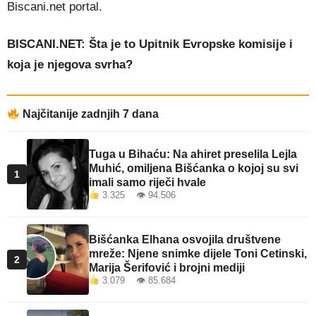
Biscani.net portal.
BISCANI.NET: Šta je to Upitnik Evropske komisije i
koja je njegova svrha?
Najčitanije zadnjih 7 dana
Tuga u Bihaću: Na ahiret preselila Lejla
Muhić, omiljena Bišćanka o kojoj su svi
1
imali samo riječi hvale
3.325 👁 94.506
Bišćanka Elhana osvojila društvene
mreže: Njene snimke dijele Toni Cetinski,
2
Marija Šerifović i brojni mediji
3.079 👁 85.684