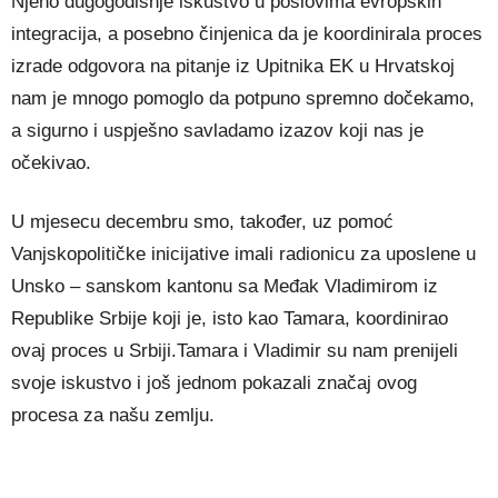
Njeno dugogodišnje iskustvo u poslovima evropskih
integracija, a posebno činjenica da je koordinirala proces
izrade odgovora na pitanje iz Upitnika EK u Hrvatskoj
nam je mnogo pomoglo da potpuno spremno dočekamo,
a sigurno i uspješno savladamo izazov koji nas je
očekivao.
U mjesecu decembru smo, također, uz pomoć
Vanjskopolitičke inicijative imali radionicu za uposlene u
Unsko – sanskom kantonu sa Međak Vladimirom iz
Republike Srbije koji je, isto kao Tamara, koordinirao
ovaj proces u Srbiji.Tamara i Vladimir su nam prenijeli
svoje iskustvo i još jednom pokazali značaj ovog
procesa za našu zemlju.