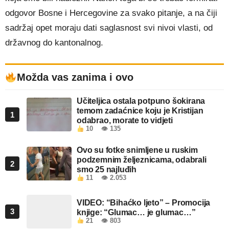
odgovor Bosne i Hercegovine za svako pitanje, a na čiji
sadržaj opet moraju dati saglasnost svi nivoi vlasti, od
državnog do kantonalnog.
Možda vas zanima i ovo
Učiteljica ostala potpuno šokirana
temom zadaćnice koju je Kristijan
1
odabrao, morate to vidjeti
10
👁 135
Ovo su fotke snimljene u ruskim
podzemnim željeznicama, odabrali
2
smo 25 najluđih
11
👁 2.053
VIDEO: “Bihaćko ljeto” – Promocija
3
knjige: “Glumac… je glumac…”
21
👁 803