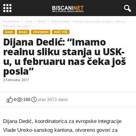
Naslovnica
Grad
Bihać
Dijana Dedić: “Imamo realnu sliku stanja u USK-u, u
februaru nas čeka...
GRAD
BIHAĆ
IZDVOJENO
RIJEČ VIŠE
Dijana Dedić: “Imamo
realnu sliku stanja u USK-
u, u februaru nas čeka još
posla”
3 Februara, 2017
4
166
prije 3473 dana
Dijana Dedić, koordinatorica za evropske integracije
Vlade Unsko-sanskog kantona, otvoreno govori za