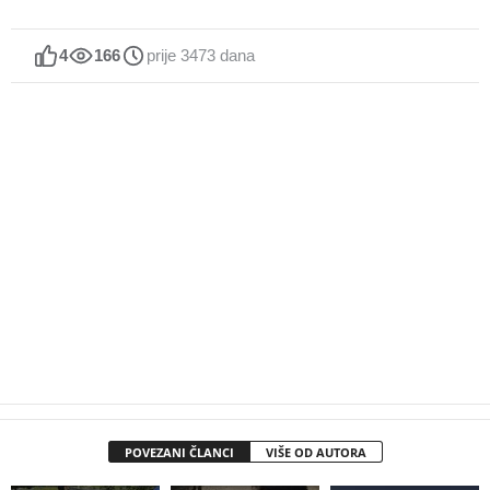
4
166
prije 3473 dana
POVEZANI ČLANCI
VIŠE OD AUTORA