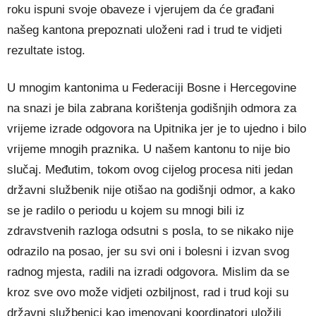
roku ispuni svoje obaveze i vjerujem da će građani
našeg kantona prepoznati uloženi rad i trud te vidjeti
rezultate istog.
U mnogim kantonima u Federaciji Bosne i Hercegovine
na snazi je bila zabrana korištenja godišnjih odmora za
vrijeme izrade odgovora na Upitnika jer je to ujedno i bilo
vrijeme mnogih praznika. U našem kantonu to nije bio
slučaj. Međutim, tokom ovog cijelog procesa niti jedan
državni službenik nije otišao na godišnji odmor, a kako
se je radilo o periodu u kojem su mnogi bili iz
zdravstvenih razloga odsutni s posla, to se nikako nije
odrazilo na posao, jer su svi oni i bolesni i izvan svog
radnog mjesta, radili na izradi odgovora. Mislim da se
kroz sve ovo može vidjeti ozbiljnost, rad i trud koji su
državni službenici kao imenovani koordinatori uložili