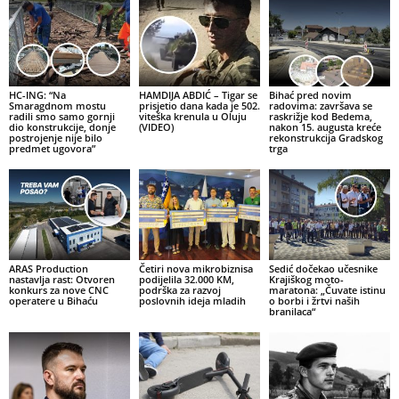
HC-ING: “Na
HAMDIJA ABDIĆ – Tigar se
Bihać pred novim
Smaragdnom mostu
prisjetio dana kada je 502.
radovima: završava se
radili smo samo gornji
viteška krenula u Oluju
raskrižje kod Bedema,
dio konstrukcije, donje
(VIDEO)
nakon 15. augusta kreće
postrojenje nije bilo
rekonstrukcija Gradskog
predmet ugovora”
trga
ARAS Production
Četiri nova mikrobiznisa
Sedić dočekao učesnike
nastavlja rast: Otvoren
podijelila 32.000 KM,
Krajiškog moto-
konkurs za nove CNC
podrška za razvoj
maratona: „Čuvate istinu
operatere u Bihaću
poslovnih ideja mladih
o borbi i žrtvi naših
branilaca“