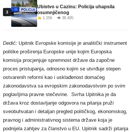
Ubistvo u Cazinu: Policija uhapsila
3
osumnjičenog
1.256 👁 38.405
Dedić:
Upitnik Evropske komisije je analitički instrument
politike proširenja Europske unije kojim Europska
komisija procjenjuje spremnost države da započne
proces pristupanja, odnosno kojim se utvrđuje stepen
ostvarenih reformi kao i usklađenost domaćeg
zakonodavstva sa evropskim zakonodavstvom po svim
poglavljima pravne stečevine. Svrha Upitnika je da
država kroz dostavljanje odgovora na pitanja pruži
sveobuhvatan i detaljan pregled političkog, ekonomskog,
pravnog i administrativnog sistema države koja je
podnijela zahtjev za članstvo u EU. Upitnik sadrži pitanja