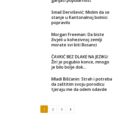
ganjati popularnost
Smail Dervišević: Mislim da se
stanje u Kantonalnoj bolnici
popravilo
Morgan Freeman: Da biste
živjeli u kohezivnoj zemlji
morate svi biti Bosanci
ČAVKIĆ BEZ DLAKE NA JEZIKU:
Žiri je pogubio konce, mnogo
je bilo bolje dok...
Mladi Bišćanin: Strah i potreba
da zaštitim svoju porodicu
tjeraju me da odem odavde
1
2
3