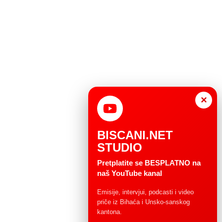
×
BISCANI.NET
STUDIO
Pretplatite se BESPLATNO na
naš YouTube kanal
Emisije, intervjui, podcasti i video
priče iz Bihaća i Unsko-sanskog
kantona.