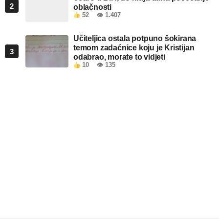
2
oblačnosti
52
👁 1.407
Učiteljica ostala potpuno šokirana
temom zadaćnice koju je Kristijan
3
odabrao, morate to vidjeti
10
👁 135