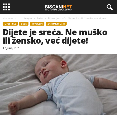
Naslovnica
Lifestyle
Bebe
Dijete je sreća. Ne muško ili žensko, već dijete!
LIFESTYLE
BEBE
MAGAZIN
ZANIMLJIVOSTI
Dijete je sreća. Ne muško
ili žensko, već dijete!
17 Juna, 2020