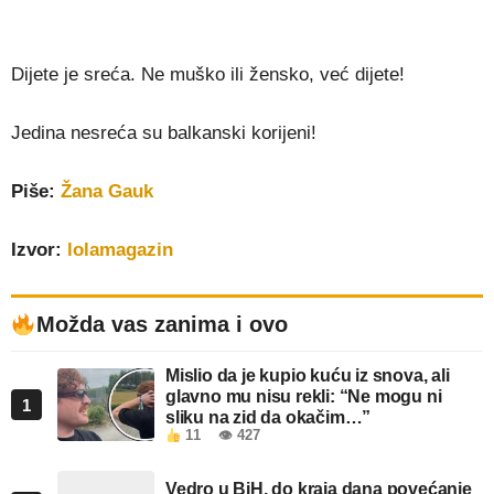
Dijete je sreća. Ne muško ili žensko, već dijete!
Jedina nesreća su balkanski korijeni!
Piše:
Žana Gauk
Izvor:
lolamagazin
Možda vas zanima i ovo
Mislio da je kupio kuću iz snova, ali
glavno mu nisu rekli: “Ne mogu ni
1
sliku na zid da okačim…”
11
👁 427
Vedro u BiH, do kraja dana povećanje