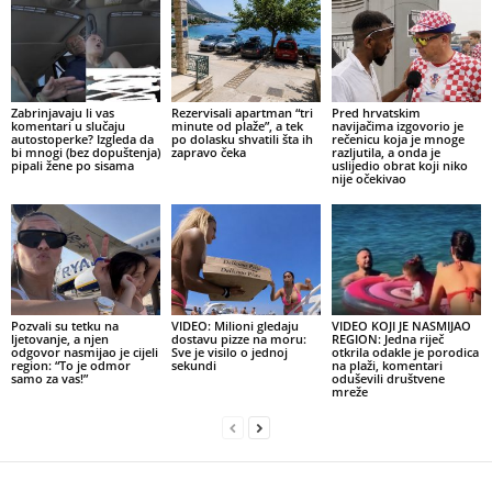
Zabrinjavaju li vas
Rezervisali apartman “tri
Pred hrvatskim
komentari u slučaju
minute od plaže”, a tek
navijačima izgovorio je
autostoperke? Izgleda da
po dolasku shvatili šta ih
rečenicu koja je mnoge
bi mnogi (bez dopuštenja)
zapravo čeka
razljutila, a onda je
pipali žene po sisama
uslijedio obrat koji niko
nije očekivao
Pozvali su tetku na
VIDEO: Milioni gledaju
VIDEO KOJI JE NASMIJAO
ljetovanje, a njen
dostavu pizze na moru:
REGION: Jedna riječ
odgovor nasmijao je cijeli
Sve je visilo o jednoj
otkrila odakle je porodica
region: “To je odmor
sekundi
na plaži, komentari
samo za vas!”
oduševili društvene
mreže