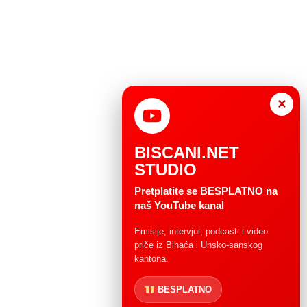
×
BISCANI.NET
STUDIO
Pretplatite se BESPLATNO na
naš YouTube kanal
Emisije, intervjui, podcasti i video
priče iz Bihaća i Unsko-sanskog
kantona.
BESPLATNO