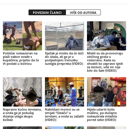
POVEZANI ČLANCI
VIŠE OD AUTORA
Političar nokautiran na
Dječak je mislio da će stići
Mislili su da provociraju
plaži nakon svađe s
do izlaza, ali ga je u
običnog gosta u
kupačima, prijetio da će
posljednjem trenutku
restoranu. Kada su
ih poslati u bolnicu
sustigla prepreka (VIDEO)
shvatili ko zapravo sjedi
za stolom, više im nije
bilo do šale (VIDEO)
Napravio kućnu teretanu,
Nabildani momci su se
Htjela udariti boks
a onda ga je pokušaj
smijali “čistaču” u
mašinu, pa slučajno
dizanja utega skupo
teretani, a onda su zažalili
nokautirala mladića
koštao
(VIDEO)
pored sebe (VIDEO)