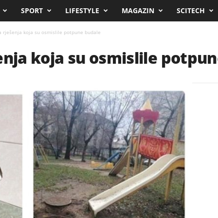
SPORT
LIFESTYLE
MAGAZIN
SCITECH
a rješenja koja su osmislile potpune budale
enja koja su osmislile potpu