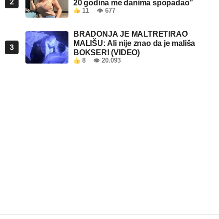
2
20 godina me danima spopadao”
11
👁 677
BRADONJA JE MALTRETIRAO
MALIŠU: Ali nije znao da je mališa
3
BOKSER! (VIDEO)
8
👁 20.093