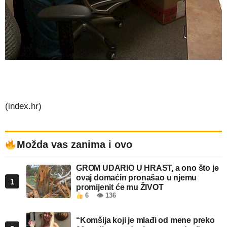
(index.hr)
Možda vas zanima i ovo
GROM UDARIO U HRAST, a ono što je
ovaj domaćin pronašao u njemu
1
promijenit će mu ŽIVOT
6
👁 136
“Komšija koji je mlađi od mene preko