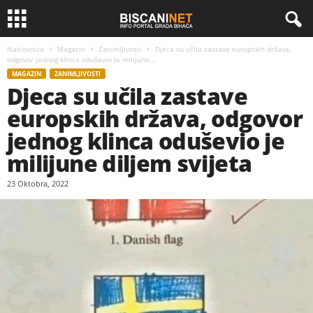
Naslovnica
Magazin
Zanimljivosti
Djeca su učila zastave europskih država,
odgovor jednog klinca oduševio je milijune...
MAGAZIN
ZANIMLJIVOSTI
Djeca su učila zastave
europskih država, odgovor
jednog klinca oduševio je
milijune diljem svijeta
23 Oktobra, 2022