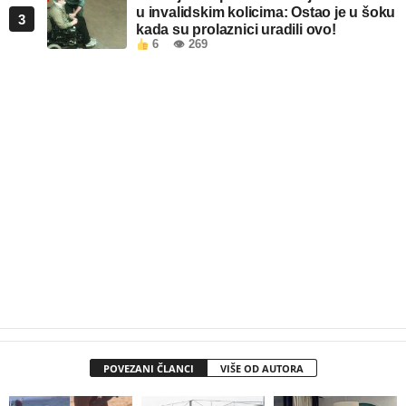
u invalidskim kolicima: Ostao je u šoku
3
kada su prolaznici uradili ovo!
6
👁 269
POVEZANI ČLANCI
VIŠE OD AUTORA