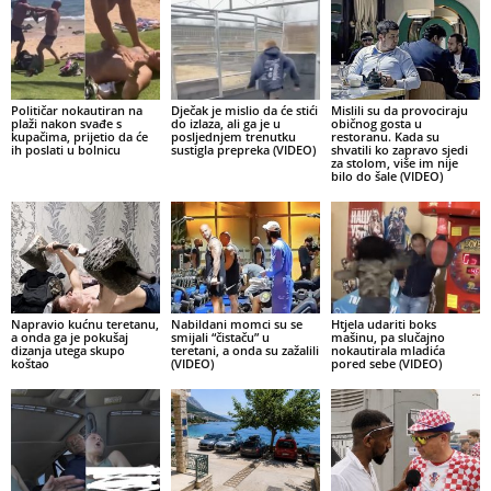
Političar nokautiran na
Dječak je mislio da će stići
Mislili su da provociraju
plaži nakon svađe s
do izlaza, ali ga je u
običnog gosta u
kupačima, prijetio da će
posljednjem trenutku
restoranu. Kada su
ih poslati u bolnicu
sustigla prepreka (VIDEO)
shvatili ko zapravo sjedi
za stolom, više im nije
bilo do šale (VIDEO)
Napravio kućnu teretanu,
Nabildani momci su se
Htjela udariti boks
a onda ga je pokušaj
smijali “čistaču” u
mašinu, pa slučajno
dizanja utega skupo
teretani, a onda su zažalili
nokautirala mladića
koštao
(VIDEO)
pored sebe (VIDEO)