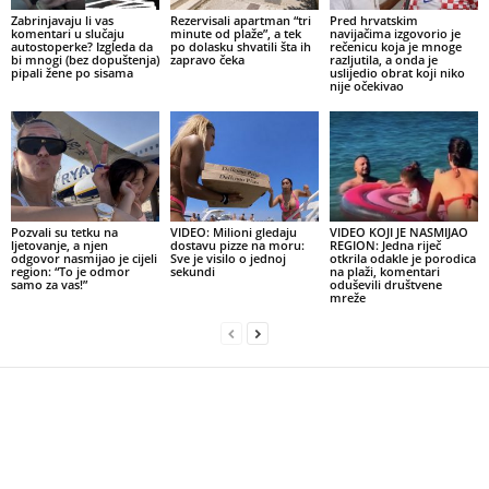
Zabrinjavaju li vas
Rezervisali apartman “tri
Pred hrvatskim
komentari u slučaju
minute od plaže”, a tek
navijačima izgovorio je
autostoperke? Izgleda da
po dolasku shvatili šta ih
rečenicu koja je mnoge
bi mnogi (bez dopuštenja)
zapravo čeka
razljutila, a onda je
pipali žene po sisama
uslijedio obrat koji niko
nije očekivao
Pozvali su tetku na
VIDEO: Milioni gledaju
VIDEO KOJI JE NASMIJAO
ljetovanje, a njen
dostavu pizze na moru:
REGION: Jedna riječ
odgovor nasmijao je cijeli
Sve je visilo o jednoj
otkrila odakle je porodica
region: “To je odmor
sekundi
na plaži, komentari
samo za vas!”
oduševili društvene
mreže