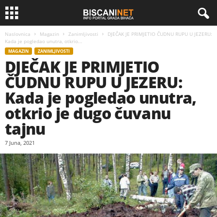
Naslovnica
Magazin
Zanimljivosti
DJEČAK JE PRIMJETIO ČUDNU RUPU U JEZERU:
Kada je pogledao unutra, otkrio...
MAGAZIN
ZANIMLJIVOSTI
DJEČAK JE PRIMJETIO
ČUDNU RUPU U JEZERU:
Kada je pogledao unutra,
otkrio je dugo čuvanu
tajnu
7 Juna, 2021