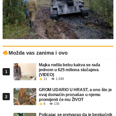
Možda vas zanima i ovo
Majka rodila bebu kakva se rađa
jednom u 625 miliona slučajeva
1
(VIDEO)
11
👁 1.040
GROM UDARIO U HRAST, a ono što je
ovaj domaćin pronašao u njemu
2
promijenit će mu ŽIVOT
6
👁 136
Policajac se pretvarao da je beskućnik