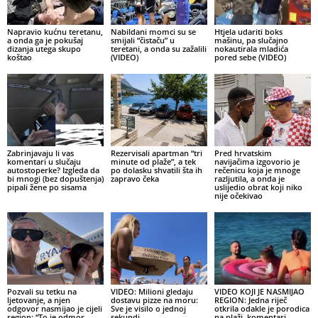
Napravio kućnu teretanu,
Nabildani momci su se
Htjela udariti boks
a onda ga je pokušaj
smijali “čistaču” u
mašinu, pa slučajno
dizanja utega skupo
teretani, a onda su zažalili
nokautirala mladića
koštao
(VIDEO)
pored sebe (VIDEO)
Zabrinjavaju li vas
Rezervisali apartman “tri
Pred hrvatskim
komentari u slučaju
minute od plaže”, a tek
navijačima izgovorio je
autostoperke? Izgleda da
po dolasku shvatili šta ih
rečenicu koja je mnoge
bi mnogi (bez dopuštenja)
zapravo čeka
razljutila, a onda je
pipali žene po sisama
uslijedio obrat koji niko
nije očekivao
Pozvali su tetku na
VIDEO: Milioni gledaju
VIDEO KOJI JE NASMIJAO
ljetovanje, a njen
dostavu pizze na moru:
REGION: Jedna riječ
odgovor nasmijao je cijeli
Sve je visilo o jednoj
otkrila odakle je porodica
region: “To je odmor
sekundi
na plaži, komentari