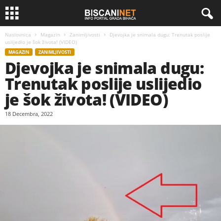
Naslovnica
Magazin
Zanimljivosti
Djevojka je snimala dugu: Trenutak poslije
uslijedio je šok života! (VIDEO)
MAGAZIN
ZANIMLJIVOSTI
Djevojka je snimala dugu:
Trenutak poslije uslijedio
je šok života! (VIDEO)
18 Decembra, 2022