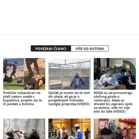
POVEZANI ČLANCI
VIŠE OD AUTORA
Političar nokautiran na
Dječak je mislio da će stići
Mislili su da provociraju
plaži nakon svađe s
do izlaza, ali ga je u
običnog gosta u
kupačima, prijetio da će
posljednjem trenutku
restoranu. Kada su
ih poslati u bolnicu
sustigla prepreka (VIDEO)
shvatili ko zapravo sjedi
za stolom, više im nije
bilo do šale (VIDEO)