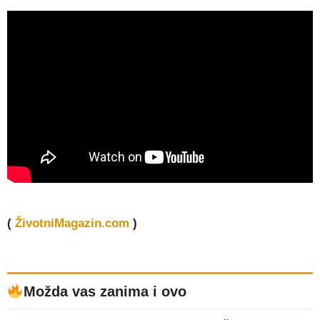
(
ŽivotniMagazin.com
)
Možda vas zanima i ovo