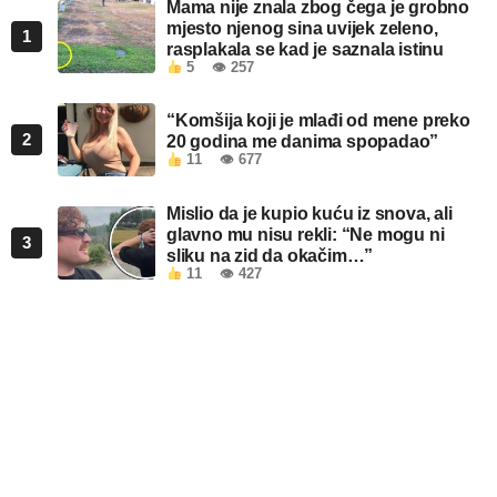
Mama nije znala zbog čega je grobno
mjesto njenog sina uvijek zeleno,
1
rasplakala se kad je saznala istinu
5
👁 257
“Komšija koji je mlađi od mene preko
2
20 godina me danima spopadao”
11
👁 677
Mislio da je kupio kuću iz snova, ali
glavno mu nisu rekli: “Ne mogu ni
3
sliku na zid da okačim…”
11
👁 427