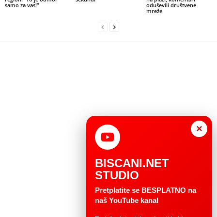
samo za vas!”
oduševili društvene
mreže
×
BISCANI.NET
STUDIO
Pretplatite se BESPLATNO na
naš YouTube kanal