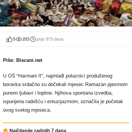
5
203
prije 879 dana
Piše: Biscani.net
U OŠ “Harmani II”, najmlađi polaznici produženog
boravka srdačno su dočekali mjesec Ramazan pjesmom
punom ljubavi i topline. Njihova spontana izvedba,
ispunjena radošću i entuzijazmom, označila je početak
ovog svetog mjeseca.
Najčitanije zadnjih 7 dana