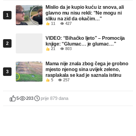
Mislio da je kupio kuću iz snova, ali
glavno mu nisu rekli: “Ne mogu ni
1
sliku na zid da okačim…”
11
👁 427
VIDEO: “Bihaćko ljeto” – Promocija
2
knjige: “Glumac… je glumac…”
21
👁 803
Mama nije znala zbog čega je grobno
mjesto njenog sina uvijek zeleno,
3
rasplakala se kad je saznala istinu
5
👁 257
5
203
prije 879 dana