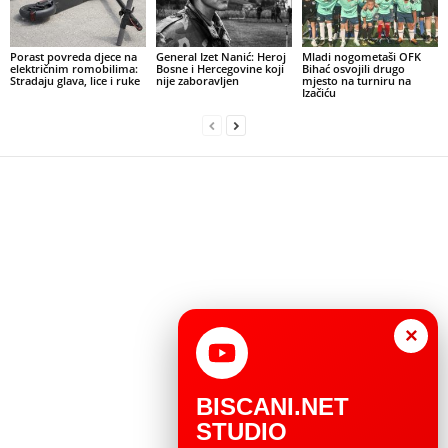
Porast povreda djece na
General Izet Nanić: Heroj
Mladi nogometaši OFK
električnim romobilima:
Bosne i Hercegovine koji
Bihać osvojili drugo
Stradaju glava, lice i ruke
nije zaboravljen
mjesto na turniru na
Izačiću
×
BISCANI.NET
STUDIO