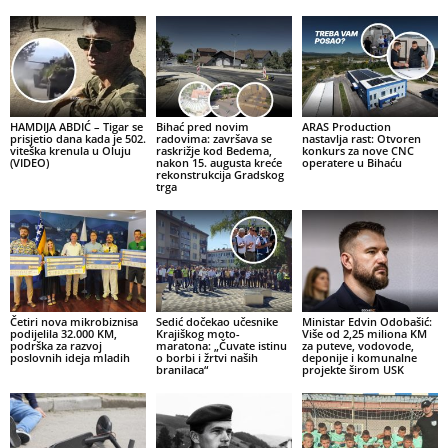
HAMDIJA ABDIĆ – Tigar se
Bihać pred novim
ARAS Production
prisjetio dana kada je 502.
radovima: završava se
nastavlja rast: Otvoren
viteška krenula u Oluju
raskrižje kod Bedema,
konkurs za nove CNC
(VIDEO)
nakon 15. augusta kreće
operatere u Bihaću
rekonstrukcija Gradskog
trga
Četiri nova mikrobiznisa
Sedić dočekao učesnike
Ministar Edvin Odobašić:
podijelila 32.000 KM,
Krajiškog moto-
Više od 2,25 miliona KM
podrška za razvoj
maratona: „Čuvate istinu
za puteve, vodovode,
poslovnih ideja mladih
o borbi i žrtvi naših
deponije i komunalne
branilaca“
projekte širom USK