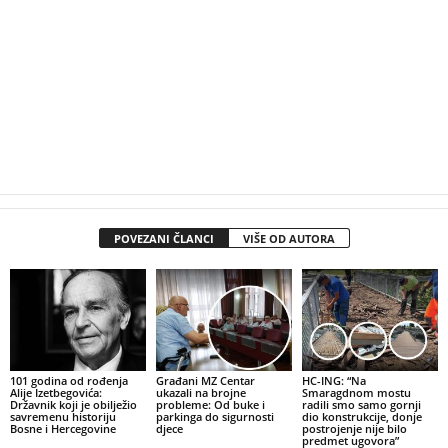
POVEZANI ČLANCI
VIŠE OD AUTORA
101 godina od rođenja
Građani MZ Centar
HC-ING: “Na
Alije Izetbegovića:
ukazali na brojne
Smaragdnom mostu
Državnik koji je obilježio
probleme: Od buke i
radili smo samo gornji
savremenu historiju
parkinga do sigurnosti
dio konstrukcije, donje
Bosne i Hercegovine
djece
postrojenje nije bilo
predmet ugovora”