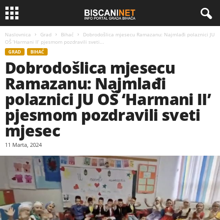
Naslovnica
Grad
Bihać
Dobrodošlica mjesecu Ramazanu: Najmlađi polaznici JU
OŠ ‘Harmani II’ pjesmom pozdravili sveti...
GRAD
BIHAĆ
Dobrodošlica mjesecu
Ramazanu: Najmlađi
polaznici JU OŠ ‘Harmani II’
pjesmom pozdravili sveti
mjesec
11 Marta, 2024