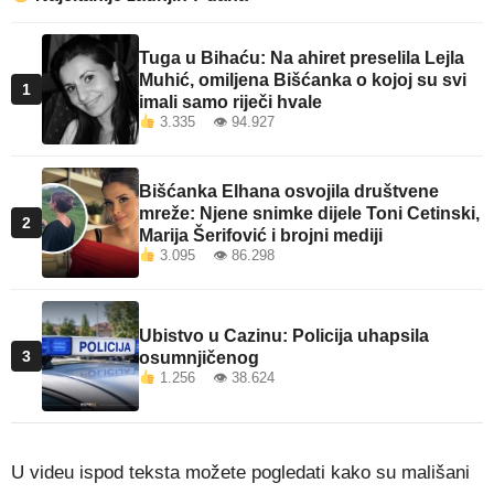
Tuga u Bihaću: Na ahiret preselila Lejla
Muhić, omiljena Bišćanka o kojoj su svi
1
imali samo riječi hvale
3.335 👁 94.927
Bišćanka Elhana osvojila društvene
mreže: Njene snimke dijele Toni Cetinski,
2
Marija Šerifović i brojni mediji
3.095 👁 86.298
Ubistvo u Cazinu: Policija uhapsila
3
osumnjičenog
1.256 👁 38.624
U videu ispod teksta možete pogledati kako su mališani