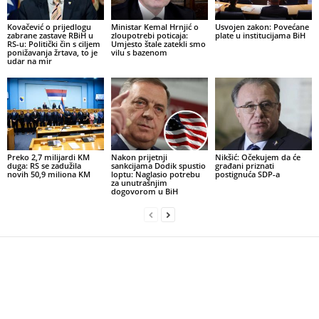
Kovačević o prijedlogu
Ministar Kemal Hrnjić o
Usvojen zakon: Povećane
zabrane zastave RBiH u
zloupotrebi poticaja:
plate u institucijama BiH
RS-u: Politički čin s ciljem
Umjesto štale zatekli smo
ponižavanja žrtava, to je
vilu s bazenom
udar na mir
Preko 2,7 milijardi KM
Nakon prijetnji
Nikšić: Očekujem da će
duga: RS se zadužila
sankcijama Dodik spustio
građani priznati
novih 50,9 miliona KM
loptu: Naglasio potrebu
postignuća SDP-a
za unutrašnjim
dogovorom u BiH