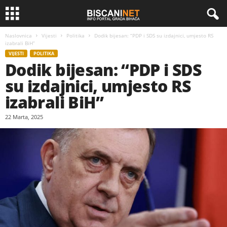
Naslovnica
Vijesti
Politika
Dodik bijesan: “PDP i SDS su izdajnici, umjesto RS
izabrali BiH”
VIJESTI
POLITIKA
Dodik bijesan: “PDP i SDS
su izdajnici, umjesto RS
izabrali BiH”
22 Marta, 2025