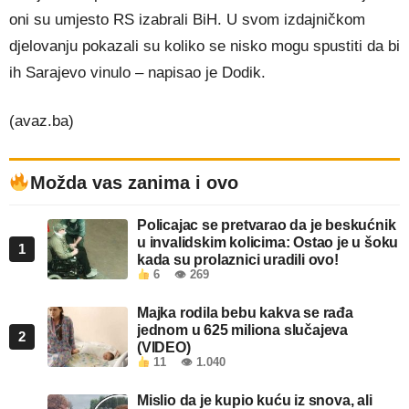
oni su umjesto RS izabrali BiH. U svom izdajničkom
djelovanju pokazali su koliko se nisko mogu spustiti da bi
ih Sarajevo vinulo – napisao je Dodik.
(avaz.ba)
Možda vas zanima i ovo
Policajac se pretvarao da je beskućnik
u invalidskim kolicima: Ostao je u šoku
1
kada su prolaznici uradili ovo!
6
👁 269
Majka rodila bebu kakva se rađa
jednom u 625 miliona slučajeva
2
(VIDEO)
11
👁 1.040
Mislio da je kupio kuću iz snova, ali