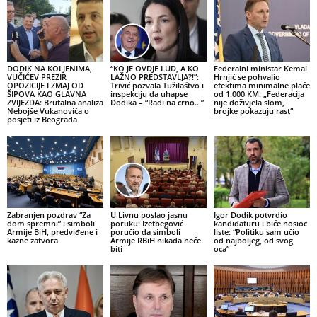
DODIK NA KOLJENIMA,
“KO JE OVDJE LUD, A KO
Federalni ministar Kemal
VUČIĆEV PREZIR
LAŽNO PREDSTAVLJA?!”:
Hrnjić se pohvalio
OPOZICIJE I ZMAJ OD
Trivić pozvala Tužilaštvo i
efektima minimalne plaće
ŠIPOVA KAO GLAVNA
inspekciju da uhapse
od 1.000 KM: „Federacija
ZVIJEZDA: Brutalna analiza
Dodika – “Radi na crno…”
nije doživjela slom,
Nebojše Vukanovića o
brojke pokazuju rast“
posjeti iz Beograda
Zabranjen pozdrav “Za
U Livnu poslao jasnu
Igor Dodik potvrdio
dom spremni” i simboli
poruku: Izetbegović
kandidaturu i biće nosioc
Armije BiH, predviđene i
poručio da simboli
liste: “Politiku sam učio
kazne zatvora
Armije RBiH nikada neće
od najboljeg, od svog
biti
oca”