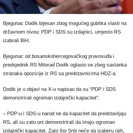
Bjegunac Dodik bijesan zbog mogućeg gubitka vlasti na
državnom nivou: PDP i SDS su izdajnici, umjesto RS
izabrali BiH.
Bjegunac od bosanskohercegovačkog pravosuđa i
predsjednik RS Milorad Dodik oglasio se zbog sastanka
stranaka opozicije iz RS sa predstavnicima HDZ-a.
Dodik je u objavi na X-u napisao da su “PDP i SDS
demonstrirali ogroman izdajnički kapacitet”.
– PDP-u i SDS-u narod ne da kapacitet da predstavljaju
RS, ali su zato oni demonstrirali da imaju ogroman
izdajnički kapacitet. Zato što Srbi neće da izaberu njih,