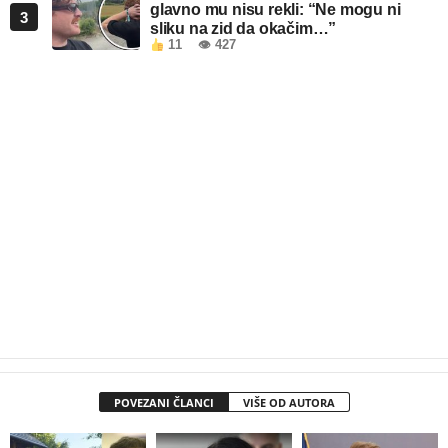
glavno mu nisu rekli: “Ne mogu ni
3
sliku na zid da okačim…”
11
👁 427
POVEZANI ČLANCI
VIŠE OD AUTORA