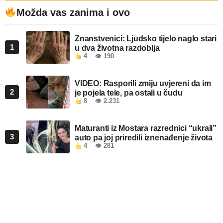
Možda vas zanima i ovo
Znanstvenici: Ljudsko tijelo naglo stari
1
u dva životna razdoblja
4
👁 190
VIDEO: Rasporili zmiju uvjereni da im
2
je pojela tele, pa ostali u čudu
8
👁 2.231
Maturanti iz Mostara razrednici “ukrali”
3
auto pa joj priredili iznenađenje života
4
👁 281