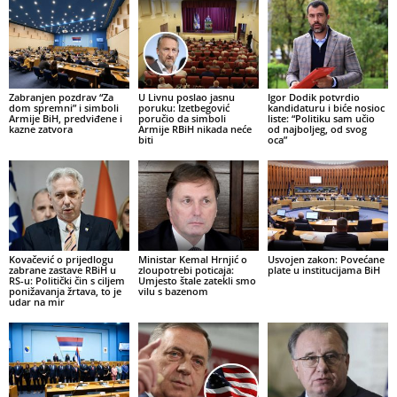
Zabranjen pozdrav “Za
U Livnu poslao jasnu
Igor Dodik potvrdio
dom spremni” i simboli
poruku: Izetbegović
kandidaturu i biće nosioc
Armije BiH, predviđene i
poručio da simboli
liste: “Politiku sam učio
kazne zatvora
Armije RBiH nikada neće
od najboljeg, od svog
biti
oca”
Kovačević o prijedlogu
Ministar Kemal Hrnjić o
Usvojen zakon: Povećane
zabrane zastave RBiH u
zloupotrebi poticaja:
plate u institucijama BiH
RS-u: Politički čin s ciljem
Umjesto štale zatekli smo
ponižavanja žrtava, to je
vilu s bazenom
udar na mir