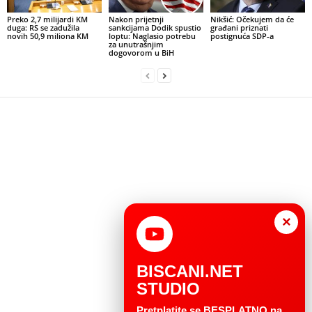
Preko 2,7 milijardi KM
Nakon prijetnji
Nikšić: Očekujem da će
duga: RS se zadužila
sankcijama Dodik spustio
građani priznati
novih 50,9 miliona KM
loptu: Naglasio potrebu
postignuća SDP-a
za unutrašnjim
dogovorom u BiH
×
BISCANI.NET
STUDIO
Pretplatite se BESPLATNO na