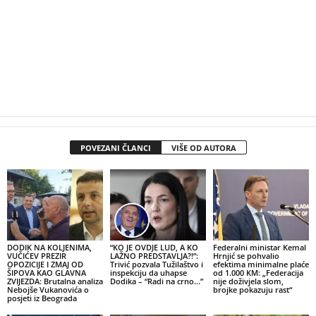
POVEZANI ČLANCI
VIŠE OD AUTORA
DODIK NA KOLJENIMA,
“KO JE OVDJE LUD, A KO
Federalni ministar Kemal
VUČIĆEV PREZIR
LAŽNO PREDSTAVLJA?!”:
Hrnjić se pohvalio
OPOZICIJE I ZMAJ OD
Trivić pozvala Tužilaštvo i
efektima minimalne plaće
ŠIPOVA KAO GLAVNA
inspekciju da uhapse
od 1.000 KM: „Federacija
ZVIJEZDA: Brutalna analiza
Dodika – “Radi na crno…”
nije doživjela slom,
Nebojše Vukanovića o
brojke pokazuju rast“
posjeti iz Beograda