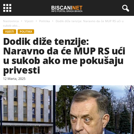
Naslovnica
Vijesti
Politika
Dodik diže tenzije: Naravno da će MUP RS ući u
sukob ako...
VIJESTI
POLITIKA
Dodik diže tenzije:
Naravno da će MUP RS ući
u sukob ako me pokušaju
privesti
12 Marta, 2025