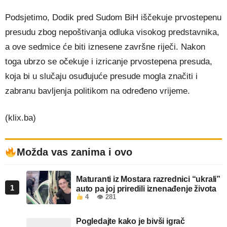
Podsjetimo, Dodik pred Sudom BiH iščekuje prvostepenu
presudu zbog nepoštivanja odluka visokog predstavnika,
a ove sedmice će biti iznesene završne riječi. Nakon
toga ubrzo se očekuje i izricanje prvostepena presuda,
koja bi u slučaju osuđujuće presude mogla značiti i
zabranu bavljenja politikom na određeno vrijeme.
(klix.ba)
Možda vas zanima i ovo
Maturanti iz Mostara razrednici “ukrali”
1
auto pa joj priredili iznenađenje života
4
👁 281
Pogledajte kako je bivši igrač