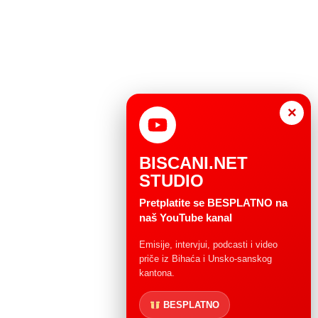
×
BISCANI.NET
STUDIO
Pretplatite se BESPLATNO na
naš YouTube kanal
Emisije, intervjui, podcasti i video
priče iz Bihaća i Unsko-sanskog
kantona.
BESPLATNO