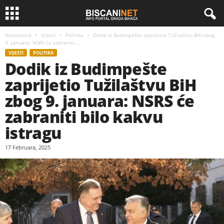
Naslovnica
Vijesti
Politika
Dodik iz Budimpešte zaprijetio Tužilaštvu BiH zbog
9. januara: NSRS će zabraniti...
VIJESTI
POLITIKA
Dodik iz Budimpešte
zaprijetio Tužilaštvu BiH
zbog 9. januara: NSRS će
zabraniti bilo kakvu
istragu
17 Februara, 2025