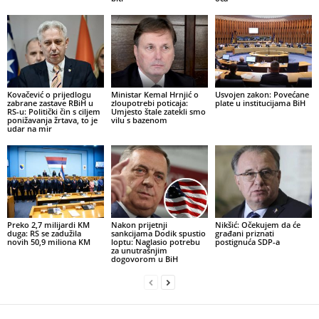
Kovačević o prijedlogu
Ministar Kemal Hrnjić o
Usvojen zakon: Povećane
zabrane zastave RBiH u
zloupotrebi poticaja:
plate u institucijama BiH
RS-u: Politički čin s ciljem
Umjesto štale zatekli smo
ponižavanja žrtava, to je
vilu s bazenom
udar na mir
Preko 2,7 milijardi KM
Nakon prijetnji
Nikšić: Očekujem da će
duga: RS se zadužila
sankcijama Dodik spustio
građani priznati
novih 50,9 miliona KM
loptu: Naglasio potrebu
postignuća SDP-a
za unutrašnjim
dogovorom u BiH