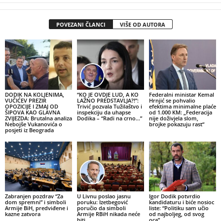
POVEZANI ČLANCI
VIŠE OD AUTORA
DODIK NA KOLJENIMA,
“KO JE OVDJE LUD, A KO
Federalni ministar Kemal
VUČIĆEV PREZIR
LAŽNO PREDSTAVLJA?!”:
Hrnjić se pohvalio
OPOZICIJE I ZMAJ OD
Trivić pozvala Tužilaštvo i
efektima minimalne plaće
ŠIPOVA KAO GLAVNA
inspekciju da uhapse
od 1.000 KM: „Federacija
ZVIJEZDA: Brutalna analiza
Dodika – “Radi na crno…”
nije doživjela slom,
Nebojše Vukanovića o
brojke pokazuju rast“
posjeti iz Beograda
Zabranjen pozdrav “Za
U Livnu poslao jasnu
Igor Dodik potvrdio
dom spremni” i simboli
poruku: Izetbegović
kandidaturu i biće nosioc
Armije BiH, predviđene i
poručio da simboli
liste: “Politiku sam učio
kazne zatvora
Armije RBiH nikada neće
od najboljeg, od svog
biti
oca”