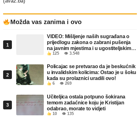
(avaz.ba)
Možda vas zanima i ovo
VIDEO: Mišljenje naših sugrađana o
prijedlogu zakona o zabrani pušenja
1
na javnim mjestima i u ugostiteljskim
125
👁 3.548
objektima u FBiH
Policajac se pretvarao da je beskućnik
u invalidskim kolicima: Ostao je u šoku
2
kada su prolaznici uradili ovo!
6
👁 269
Učiteljica ostala potpuno šokirana
temom zadaćnice koju je Kristijan
3
odabrao, morate to vidjeti
10
👁 135