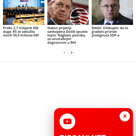
Preko 2,7 milijardi KM
Nakon prijetnji
Nikšić: Očekujem da će
duga: RS se zadužila
sankcijama Dodik spustio
građani priznati
novih 50,9 miliona KM
loptu: Naglasio potrebu
postignuća SDP-a
za unutrašnjim
dogovorom u BiH
×