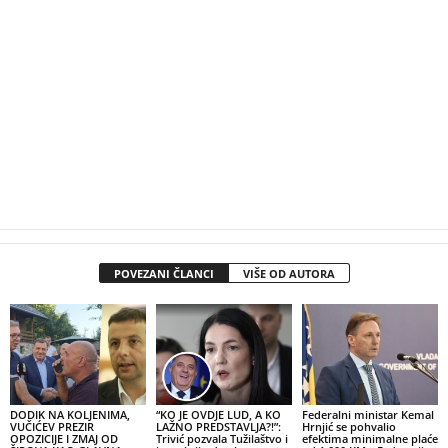
POVEZANI ČLANCI
VIŠE OD AUTORA
DODIK NA KOLJENIMA,
“KO JE OVDJE LUD, A KO
Federalni ministar Kemal
VUČIĆEV PREZIR
LAŽNO PREDSTAVLJA?!”:
Hrnjić se pohvalio
OPOZICIJE I ZMAJ OD
Trivić pozvala Tužilaštvo i
efektima minimalne plaće