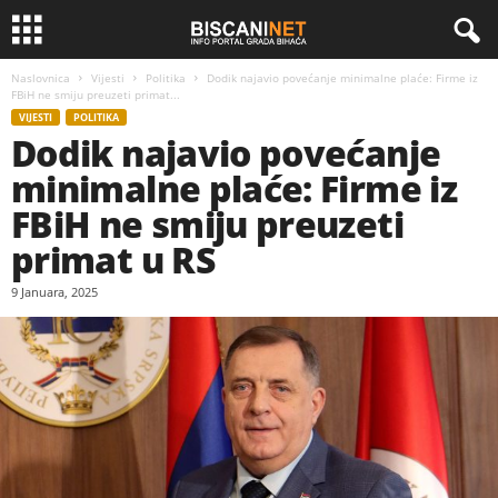
Naslovnica
Vijesti
Politika
Dodik najavio povećanje minimalne plaće: Firme iz
FBiH ne smiju preuzeti primat...
VIJESTI
POLITIKA
Dodik najavio povećanje
minimalne plaće: Firme iz
FBiH ne smiju preuzeti
primat u RS
9 Januara, 2025