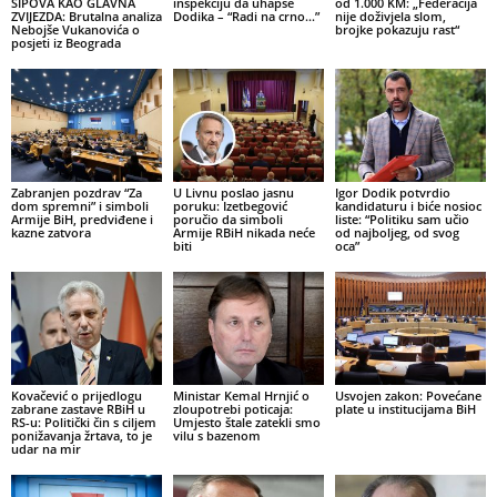
ŠIPOVA KAO GLAVNA
inspekciju da uhapse
od 1.000 KM: „Federacija
ZVIJEZDA: Brutalna analiza
Dodika – “Radi na crno…”
nije doživjela slom,
Nebojše Vukanovića o
brojke pokazuju rast“
posjeti iz Beograda
Zabranjen pozdrav “Za
U Livnu poslao jasnu
Igor Dodik potvrdio
dom spremni” i simboli
poruku: Izetbegović
kandidaturu i biće nosioc
Armije BiH, predviđene i
poručio da simboli
liste: “Politiku sam učio
kazne zatvora
Armije RBiH nikada neće
od najboljeg, od svog
biti
oca”
Kovačević o prijedlogu
Ministar Kemal Hrnjić o
Usvojen zakon: Povećane
zabrane zastave RBiH u
zloupotrebi poticaja:
plate u institucijama BiH
RS-u: Politički čin s ciljem
Umjesto štale zatekli smo
ponižavanja žrtava, to je
vilu s bazenom
udar na mir